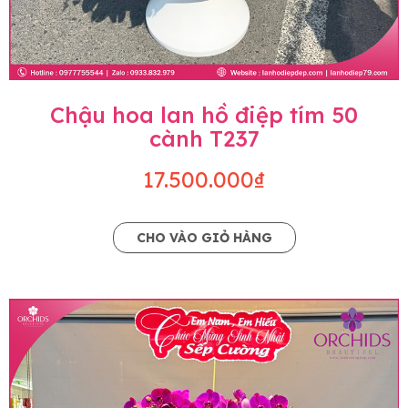
Chậu hoa lan hồ điệp tím 50
cành T237
17.500.000₫
CHO VÀO GIỎ HÀNG