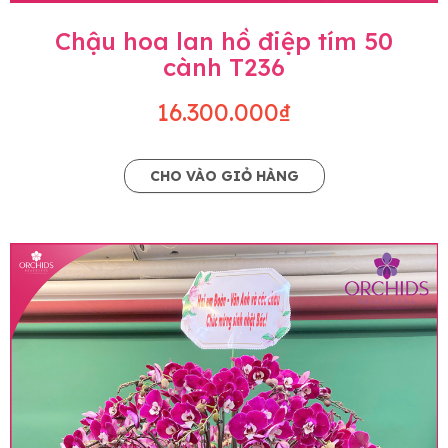
Chậu hoa lan hồ điệp tím 50
cành T236
16.300.000₫
CHO VÀO GIỎ HÀNG