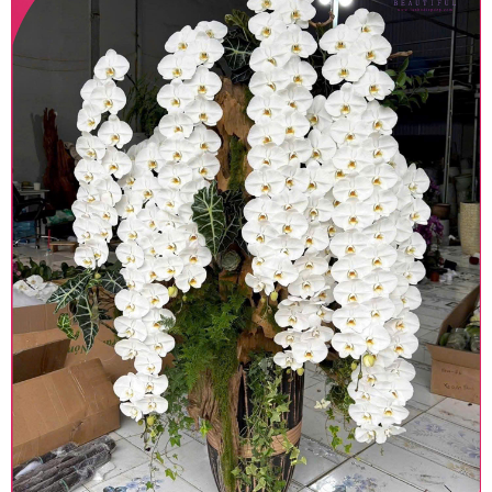
Lưu ý trước khi đặt hàng
• Về cây hoa: Một chậu hoa lan hồ điệp đẹp và
hoàn chỉnh sẽ được phối ghép từ nhiều cây hoa
và tạo dáng hoàn toàn thủ công nên có thể sẽ
khác nhau đôi chút giữa sản phẩm thực tế và
trên hình. Cây hoa lan còn phụ thuộc theo mùa
và điều kiện khách quan, tùy vào thời điểm hoa
nở nhiều, nở ít khi shop có sẵn nên sẽ thay đổi về
độ dầy hoa, thưa hoa và cách trang trí.
• Về kiểu dáng & phụ kiện: Beautiful Orchids cam
kết sản phẩm được thực hiện dựa trên mẫu đã