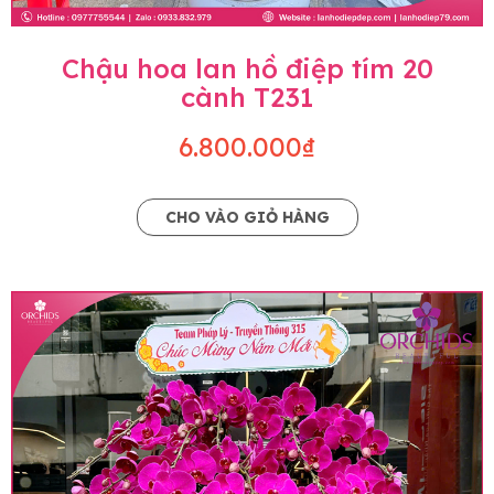
Chậu hoa lan hồ điệp tím 20
cành T231
6.800.000₫
CHO VÀO GIỎ HÀNG