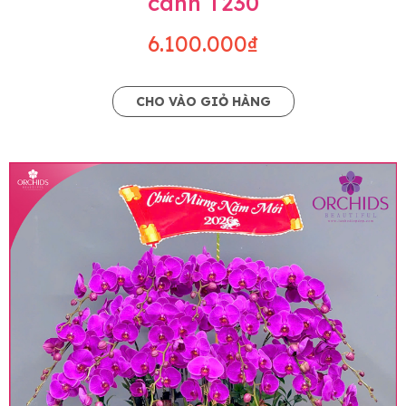
cành T230
6.100.000₫
CHO VÀO GIỎ HÀNG