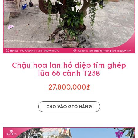
Chậu hoa lan hồ điệp tím ghép
lũa 66 cành T238
27.800.000₫
CHO VÀO GIỎ HÀNG