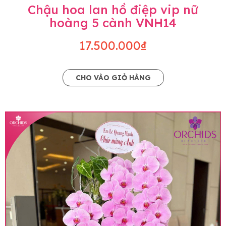
Chậu hoa lan hồ điệp vip nữ
hoàng 5 cành VNH14
17.500.000₫
CHO VÀO GIỎ HÀNG