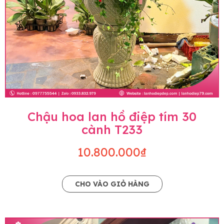
Chậu hoa lan hồ điệp tím 30
cành T233
10.800.000₫
CHO VÀO GIỎ HÀNG