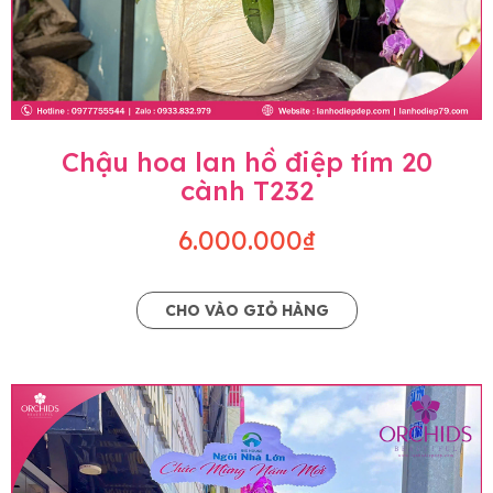
Chậu hoa lan hồ điệp tím 20
cành T232
6.000.000₫
CHO VÀO GIỎ HÀNG