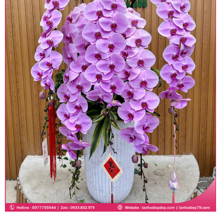
khu vực sẽ có mức giá khác nhau (tùy vào chi
phí mặt bằng, nguyên vật liệu,..) nên giá có thể sẽ
thay đổi so với giá niêm yết trên website. Khách
hàng ở Tỉnh thành khác vui lòng chủ động hỏi lại
giá trước khi đặt hàng, shop sẽ chủ động báo giá
chính xác khi có địa chỉ giao hàng cụ thể.