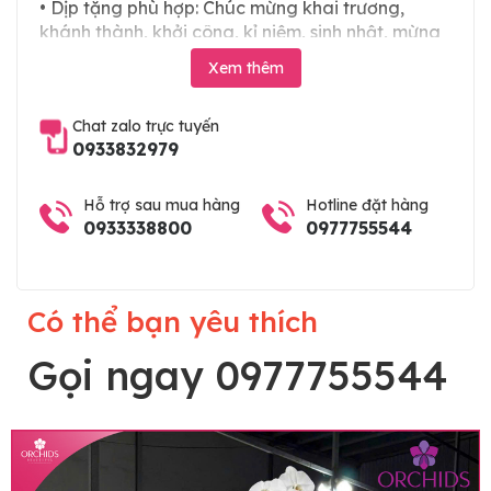
• Dịp tặng phù hợp: Chúc mừng khai trương,
khánh thành, khởi công, kỉ niệm, sinh nhật, mừng
thọ, mừng cưới, tân gia và các ngày lễ tết trong
Xem thêm
năm. Hoặc làm chậu hoa lan chia buồn, hoa lan
viếng đám tang
Chat zalo trực tuyến
0933832979
Hỗ trợ sau mua hàng
Hotline đặt hàng
0933338800
0977755544
Có thể bạn yêu thích
Gọi ngay 0977755544