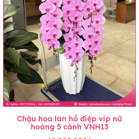
Chậu hoa lan hồ điệp vip nữ
hoàng 5 cành VNH13