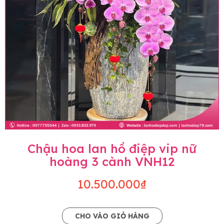
Chậu hoa lan hồ điệp vip nữ
hoàng 3 cành VNH12
10.500.000₫
CHO VÀO GIỎ HÀNG