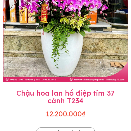
Chậu hoa lan hồ điệp tím 37
cành T234
12.200.000₫