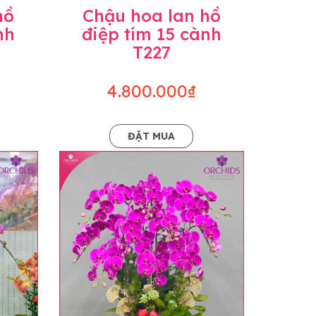
hồ
Chậu hoa lan hồ
nh
điệp tím 15 cành
T227
4.800.000₫
ĐẶT MUA