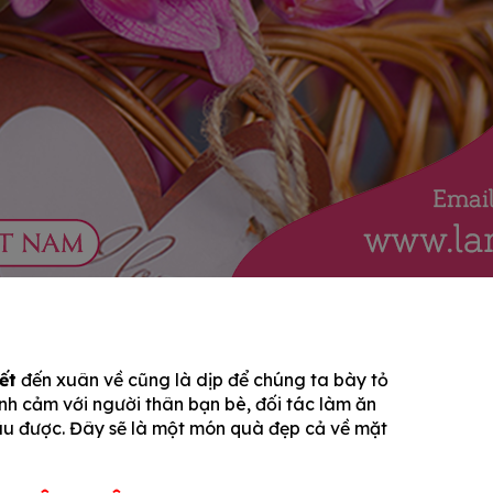
ết
đến xuân về cũng là dịp để chúng ta bày tỏ
ình cảm với người thân bạn bè, đối tác làm ăn
âu được. Đây sẽ là một món quà đẹp cả về mặt