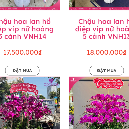
hậu hoa lan hồ
Chậu hoa lan 
ệp vip nữ hoàng
điệp vip nữ ho
5 cành VNH14
5 cành VNH1
17.500.000₫
18.000.000₫
ĐẶT MUA
ĐẶT MUA