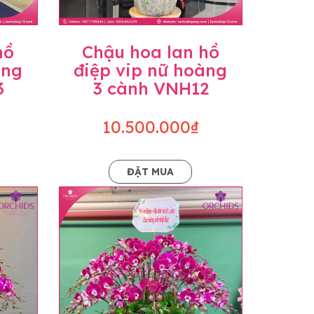
hồ
Chậu hoa lan hồ
àng
điệp vip nữ hoàng
3
3 cành VNH12
10.500.000₫
ĐẶT MUA