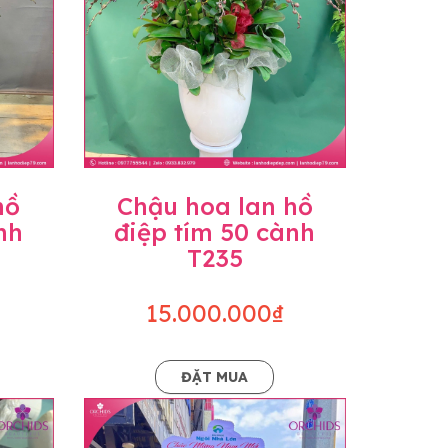
hồ
Chậu hoa lan hồ
nh
điệp tím 50 cành
T235
15.000.000₫
ĐẶT MUA