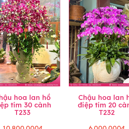
hậu hoa lan hồ
Chậu hoa lan 
iệp tím 30 cành
điệp tím 20 cà
T233
T232
10.800.000₫
6.000.000₫