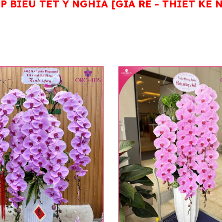
 BIẾU TẾT Ý NGHĨA [GIÁ RẺ - THIẾT KẾ