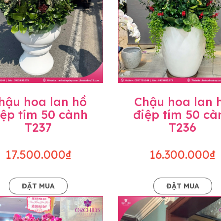
hậu hoa lan hồ
Chậu hoa lan 
iệp tím 50 cành
điệp tím 50 cà
T237
T236
17.500.000₫
16.300.000₫
ĐẶT MUA
ĐẶT MUA