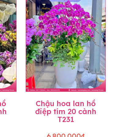
hồ
Chậu hoa lan hồ
nh
điệp tím 20 cành
T231
6.800.000₫