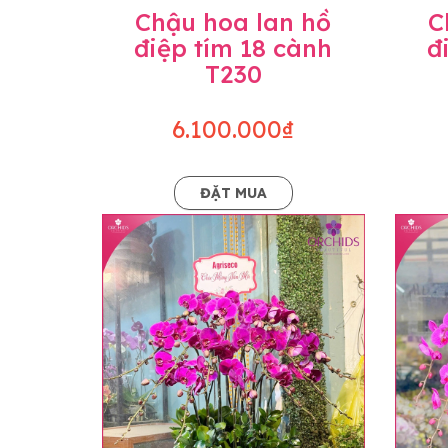
Chậu hoa lan hồ
C
điệp tím 18 cành
đ
T230
6.100.000₫
ĐẶT MUA