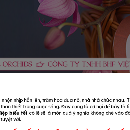
 nhộn nhịp hẳn lên, trăm hoa đua nở, nhà nhà chúc nhau.
T
thân thiết trong cuộc sống. Đây cũng là cơ hội để bày tỏ t
iệp biếu tết
có lẽ sẽ là món quà ý nghĩa không chê vào đ
tuyệt vời.