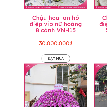
Chậu hoa lan hồ
C
điệp vip nữ hoàng
đi
8 cành VNH15
30.000.000₫
ĐẶT MUA