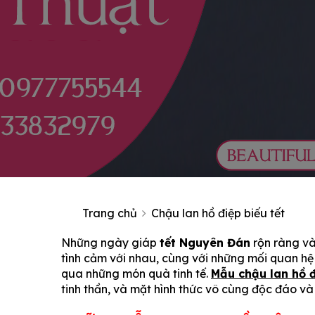
Trang chủ
Chậu lan hồ điệp biếu tết
Những ngày giáp
tết Nguyên Đán
rộn ràng và
tình cảm với nhau, cùng với những mối quan hệ 
qua những món quà tinh tế.
Mẫu chậu lan hồ đ
tinh thần, và mặt hình thức vô cùng độc đáo và 