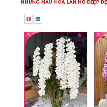
NHỮNG MẪU HOA LAN HỒ ĐIỆP ĐẸP