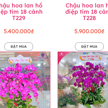
hậu hoa lan hồ
Chậu hoa lan 
iệp tím 18 cành
điệp tím 18 cà
T229
T228
5.400.000₫
5.900.000₫
ĐẶT MUA
ĐẶT MUA