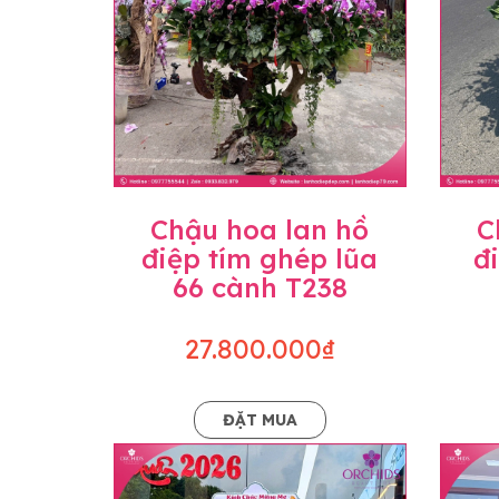
Chậu hoa lan hồ
C
điệp tím ghép lũa
đ
66 cành T238
27.800.000₫
ĐẶT MUA