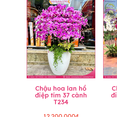
Chậu hoa lan hồ
C
điệp tím 37 cành
đ
T234
12.200.000₫