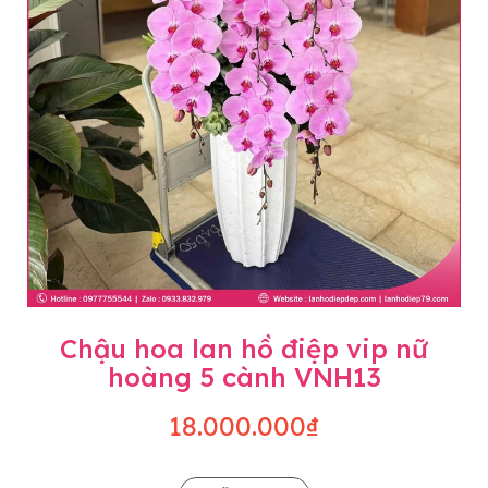
Chậu hoa lan hồ điệp vip nữ
hoàng 5 cành VNH13
18.000.000₫