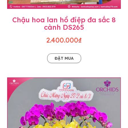
Chậu hoa lan hồ điệp đa sắc 8
cành DS265
2.400.000₫
ĐẶT MUA