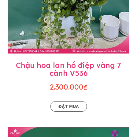
Chậu hoa lan hồ điệp vàng 7
cành V536
2.300.000₫
ĐẶT MUA