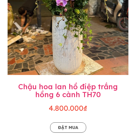
Chậu hoa lan hồ điệp trắng
hồng 6 cành TH70
4.800.000₫
ĐẶT MUA