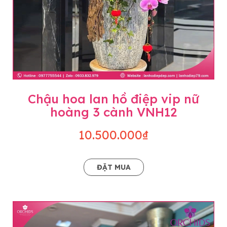
Chậu hoa lan hồ điệp vip nữ
hoàng 3 cành VNH12
10.500.000₫
ĐẶT MUA