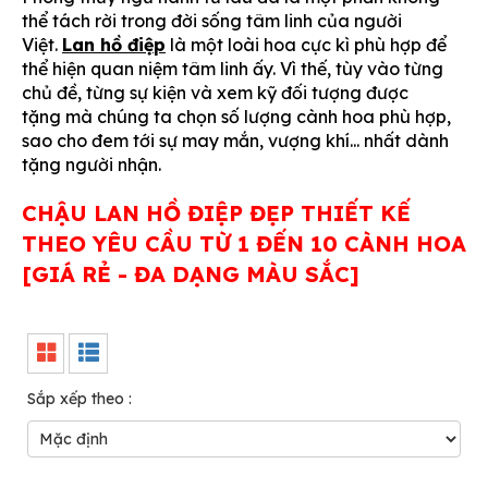
thể tách rời trong đời sống tâm linh của người
Việt.
Lan hồ điệp
là một loài hoa cực kì phù hợp để
thể hiện quan niệm tâm linh ấy. Vì thế, tùy vào từng
chủ đề, từng sự kiện và xem kỹ đối tượng được
tặng mà chúng ta chọn số lượng cành hoa phù hợp,
sao cho đem tới sự may mắn, vượng khí... nhất dành
tặng người nhận.
CHẬU LAN HỒ ĐIỆP ĐẸP THIẾT KẾ
THEO YÊU CẦU TỪ 1 ĐẾN 10 CÀNH HOA
[GIÁ RẺ - ĐA DẠNG MÀU SẮC]
Sắp xếp theo :