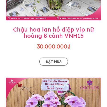
Chậu hoa lan hồ điệp vip nữ
hoàng 8 cành VNH15
30.000.000₫
ĐẶT MUA