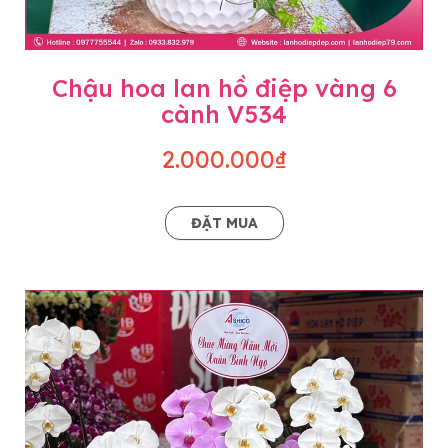
Chậu hoa lan hồ điệp vàng 6
cành V534
2.000.000₫
ĐẶT MUA