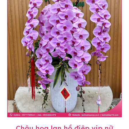
Chậu hoa lan hồ điệp vip nữ