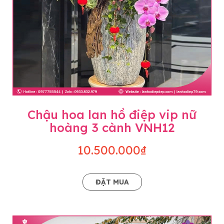
Chậu hoa lan hồ điệp vip nữ
hoàng 3 cành VNH12
10.500.000₫
ĐẶT MUA