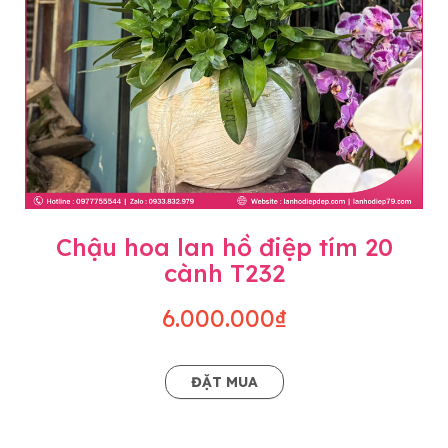
Chậu hoa lan hồ điệp tím 20
cành T232
6.000.000₫
ĐẶT MUA