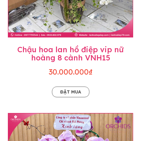
Chậu hoa lan hồ điệp vip nữ
hoàng 8 cành VNH15
30.000.000₫
ĐẶT MUA