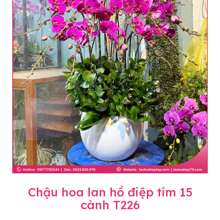
Chậu hoa lan hồ điệp tím 15
cành T226