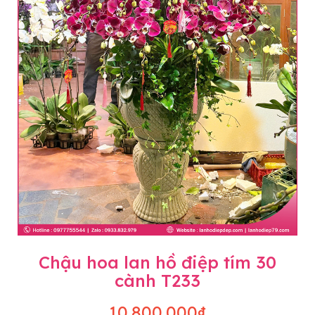
Chậu hoa lan hồ điệp tím 30
cành T233
10.800.000₫