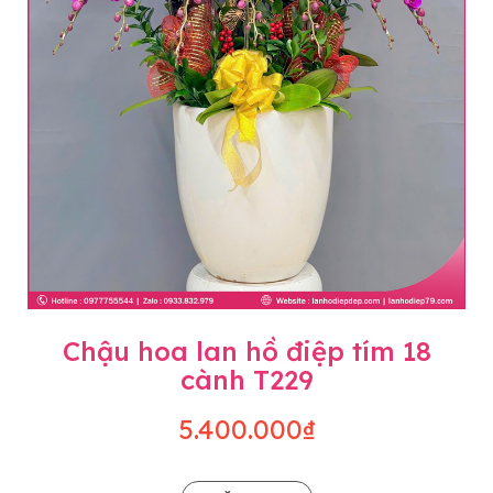
Chậu hoa lan hồ điệp tím 18
cành T229
5.400.000₫