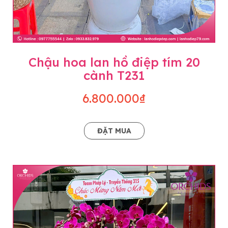
Chậu hoa lan hồ điệp tím 20
cành T231
6.800.000₫
ĐẶT MUA