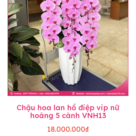
Chậu hoa lan hồ điệp vip nữ
hoàng 5 cành VNH13
18.000.000₫