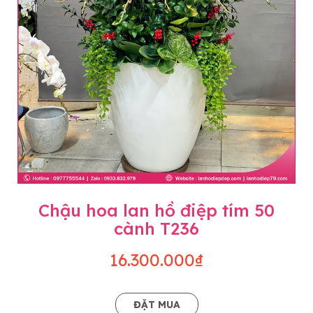
Chậu hoa lan hồ điệp tím 50
cành T236
16.300.000₫
ĐẶT MUA