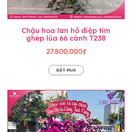
Chậu hoa lan hồ điệp tím
ghép lũa 66 cành T238
27.800.000₫
ĐẶT MUA