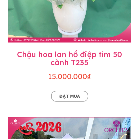
Chậu hoa lan hồ điệp tím 50
cành T235
15.000.000₫
ĐẶT MUA