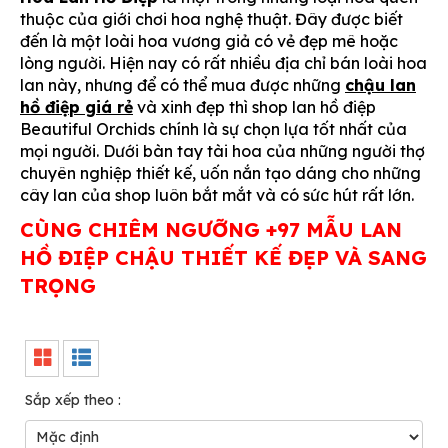
thuộc của giới chơi hoa nghệ thuật. Đây được biết
đến là một loài hoa vương giả có vẻ đẹp mê hoặc
lòng người. Hiện nay có rất nhiều địa chỉ bán loài hoa
lan này, nhưng để có thể mua được những
chậu lan
hồ điệp giá rẻ
và xinh đẹp thì shop lan hồ điệp
Beautiful Orchids chính là sự chọn lựa tốt nhất của
mọi người. Dưới bàn tay tài hoa của những người thợ
chuyên nghiệp thiết kế, uốn nắn tạo dáng cho những
cây lan của shop luôn bắt mắt và có sức hút rất lớn.
CÙNG CHIÊM NGƯỠNG +97 MẪU LAN
HỒ ĐIỆP CHẬU THIẾT KẾ ĐẸP VÀ SANG
TRỌNG
Sắp xếp theo :