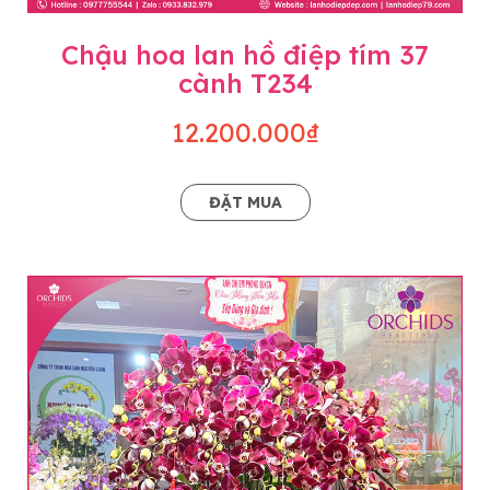
Chậu hoa lan hồ điệp tím 37
cành T234
12.200.000₫
ĐẶT MUA