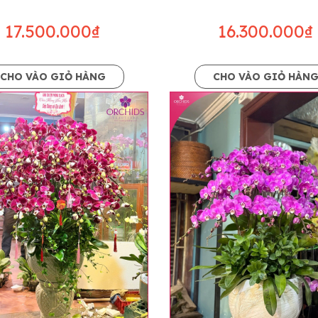
hành, miễn phí in thiệp - banner theo yêu cầu khách hàng.
àng trên toàn quốc để phục vụ giao hoa tận nơi, mỗi khu vự
17.500.000₫
16.300.000₫
ể sẽ thay đổi so với giá niêm yết trên website. Khách hàng 
áo giá chính xác khi có địa chỉ giao hàng cụ thể.
CHO VÀO GIỎ HÀNG
CHO VÀO GIỎ HÀN