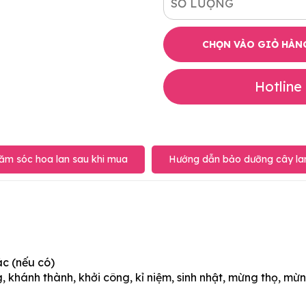
SỐ LƯỢNG
CHỌN VÀO GIỎ HÀN
Hotline
ăm sóc hoa lan sau khi mua
Hướng dẫn bảo dưỡng cây lan
ác (nếu có)
 khánh thành, khởi công, kỉ niệm, sinh nhật, mừng thọ, mừn