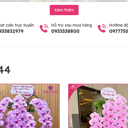
Xem thêm
at zalo trực tuyến
Hỗ trợ sau mua hàng
Hotline đ
933832979
0933338800
097775
44