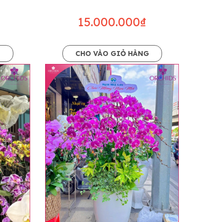
c sẽ có mức giá khác nhau (tùy vào chi phí
15.000.000₫
ở Tỉnh thành khác vui lòng chủ động hỏi lại
G
CHO VÀO GIỎ HÀNG