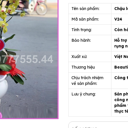
Tên sản phẩm:
Chậu l
Mã sản phẩm:
V24
Tình trạng:
Còn h
Bảo hành:
Hỗ trợ
rụng n
Xuất xứ:
Việt 
Thương hiệu
Beauti
Chịu trách nhiệm
Công 
về sản phẩm:
Lưu ý chung:
Sản ph
công n
phẩm t
thực t