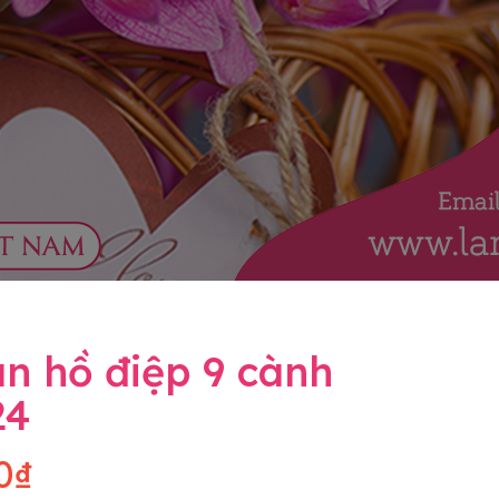
n hồ điệp 9 cành
24
0₫