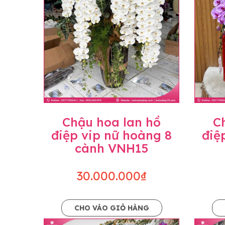
Chậu hoa lan hồ
C
điệp vip nữ hoàng 8
điệ
cành VNH15
30.000.000₫
CHO VÀO GIỎ HÀNG