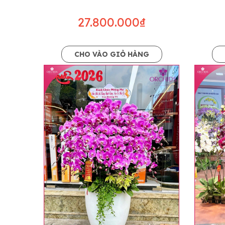
• Giá trên được miễn ship giao trong nội t
• Beautiful Orchids liên kết với các cửa h
27.800.000₫
mặt bằng, nguyên vật liệu,..) nên giá có th
giá trước khi đặt hàng, shop sẽ chủ động b
CHO VÀO GIỎ HÀNG