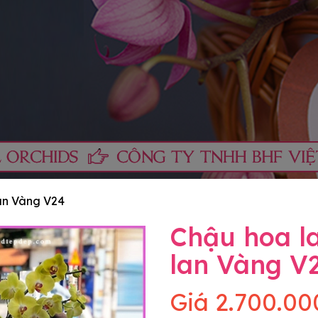
lan Vàng V24
Chậu hoa la
lan Vàng V
Giá
2.700.00