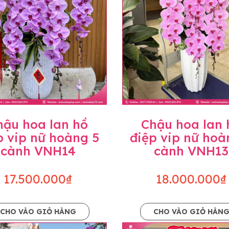
hậu hoa lan hồ
Chậu hoa lan 
p vip nữ hoàng 5
điệp vip nữ hoà
cành VNH14
cành VNH13
17.500.000₫
18.000.000₫
CHO VÀO GIỎ HÀNG
CHO VÀO GIỎ HÀN