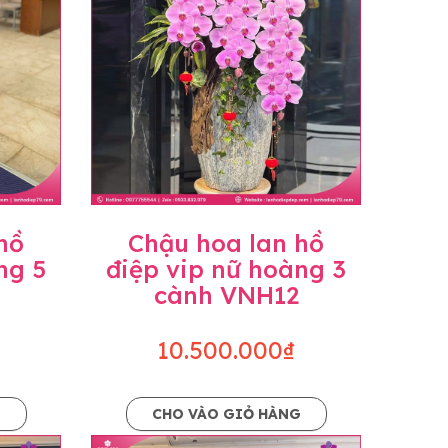
hồ
Chậu hoa lan hồ
ng 5
điệp vip nữ hoàng 3
cành VNH12
10.500.000₫
G
CHO VÀO GIỎ HÀNG