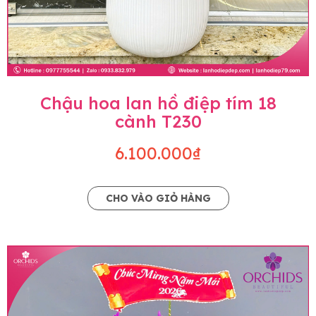
Chậu hoa lan hồ điệp tím 18
cành T230
6.100.000₫
CHO VÀO GIỎ HÀNG