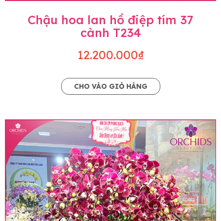
Chậu hoa lan hồ điệp tím 37
cành T234
12.200.000₫
CHO VÀO GIỎ HÀNG