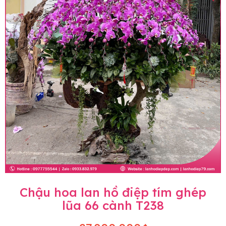
Chậu hoa lan hồ điệp tím ghép
lũa 66 cành T238