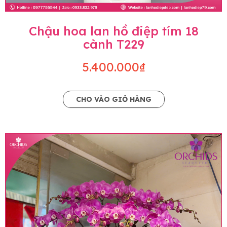
Chậu hoa lan hồ điệp tím 18
cành T229
5.400.000₫
CHO VÀO GIỎ HÀNG