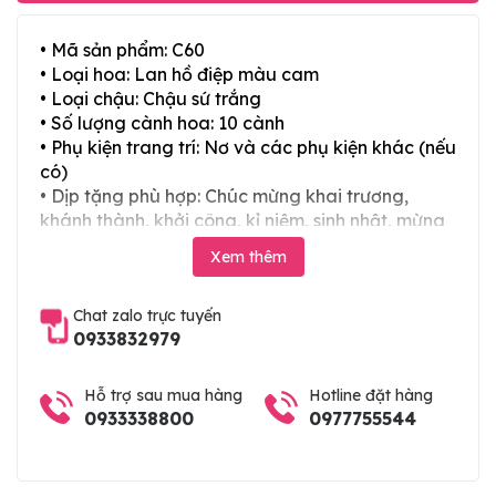
• Mã sản phẩm: C60
• Loại hoa: Lan hồ điệp màu cam
• Loại chậu: Chậu sứ trắng
• Số lượng cành hoa: 10 cành
• Phụ kiện trang trí: Nơ và các phụ kiện khác (nếu
có)
• Dịp tặng phù hợp: Chúc mừng khai trương,
khánh thành, khởi công, kỉ niệm, sinh nhật, mừng
thọ, mừng cưới, tân gia và các ngày lễ tết trong
Xem thêm
năm
Chat zalo trực tuyến
0933832979
Hỗ trợ sau mua hàng
Hotline đặt hàng
0933338800
0977755544