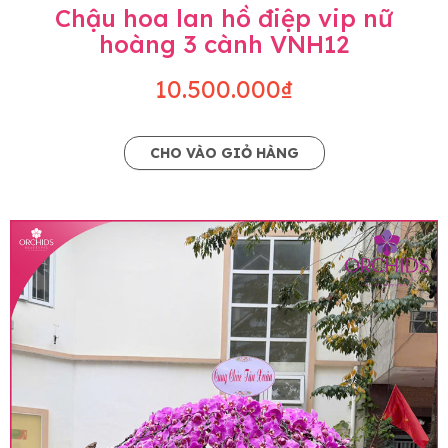
Chậu hoa lan hồ điệp vip nữ
hoàng 3 cành VNH12
10.500.000₫
CHO VÀO GIỎ HÀNG