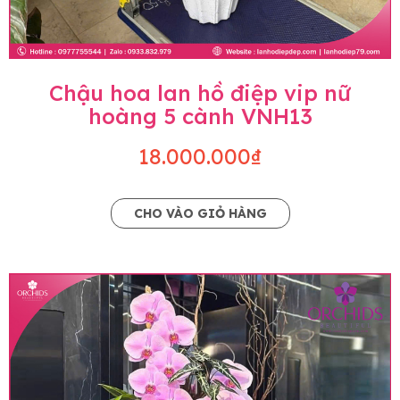
Chậu hoa lan hồ điệp vip nữ
hoàng 5 cành VNH13
18.000.000₫
CHO VÀO GIỎ HÀNG