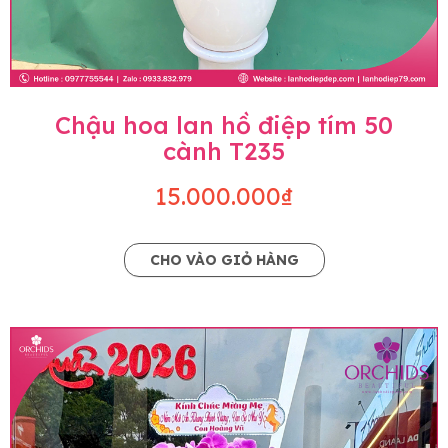
Chậu hoa lan hồ điệp tím 50
cành T235
15.000.000₫
CHO VÀO GIỎ HÀNG