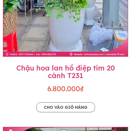
Chậu hoa lan hồ điệp tím 20
cành T231
6.800.000₫
CHO VÀO GIỎ HÀNG