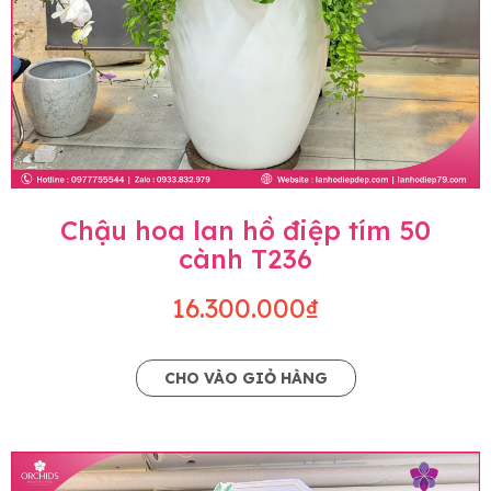
Chậu hoa lan hồ điệp tím 50
cành T236
16.300.000₫
CHO VÀO GIỎ HÀNG