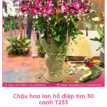
Chậu hoa lan hồ điệp tím 30
cành T233