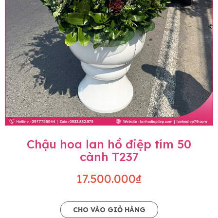
Chậu hoa lan hồ điệp tím 50
cành T237
17.500.000₫
CHO VÀO GIỎ HÀNG