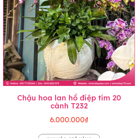
Chậu hoa lan hồ điệp tím 20
cành T232
6.000.000₫