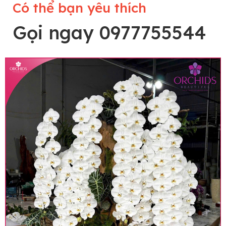
Có thể bạn yêu thích
Gọi ngay 0977755544
Lưu ý trước khi đặt hàng
• Về cây hoa: Một chậu hoa lan hồ điệp đẹp và
hoàn chỉnh sẽ được phối ghép từ nhiều cây hoa
và tạo dáng hoàn toàn thủ công nên có thể sẽ
khác nhau đôi chút giữa sản phẩm thực tế và