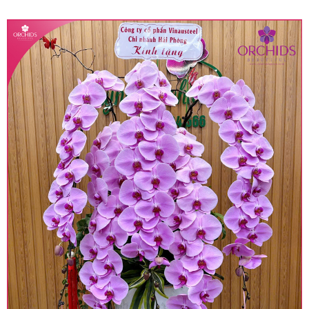
quy định hiện hành.
• Giá trên được miễn ship giao trong nội thành,
miễn phí in thiệp - banner theo yêu cầu khách
hàng.
• Beautiful Orchids liên kết với các cửa hàng
trên toàn quốc để phục vụ giao hoa tận nơi, mỗi
khu vực sẽ có mức giá khác nhau (tùy vào chi
phí mặt bằng, nguyên vật liệu,..) nên giá có thể sẽ
thay đổi so với giá niêm yết trên website. Khách
hàng ở Tỉnh thành khác vui lòng chủ động hỏi lại
giá trước khi đặt hàng, shop sẽ chủ động báo giá
chính xác khi có địa chỉ giao hàng cụ thể.