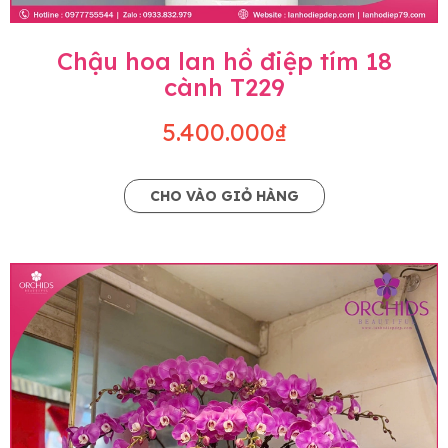
Chậu hoa lan hồ điệp tím 18
cành T229
5.400.000₫
CHO VÀO GIỎ HÀNG