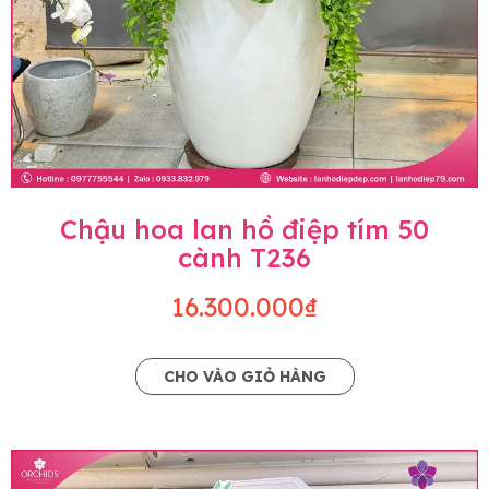
Chậu hoa lan hồ điệp tím 50
cành T236
16.300.000₫
CHO VÀO GIỎ HÀNG