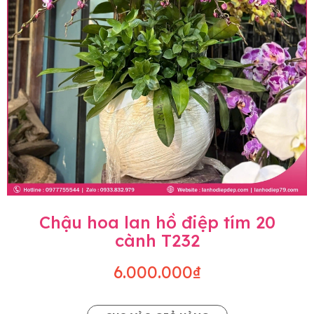
Chậu hoa lan hồ điệp tím 20
cành T232
6.000.000₫