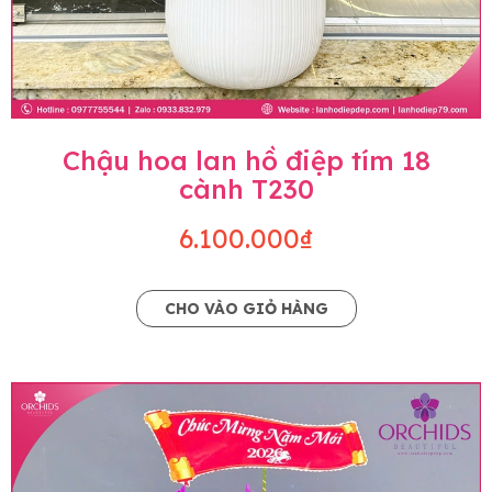
Chậu hoa lan hồ điệp tím 18
cành T230
6.100.000₫
CHO VÀO GIỎ HÀNG