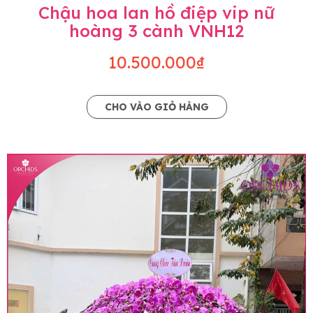
Chậu hoa lan hồ điệp vip nữ
hoàng 3 cành VNH12
10.500.000₫
CHO VÀO GIỎ HÀNG