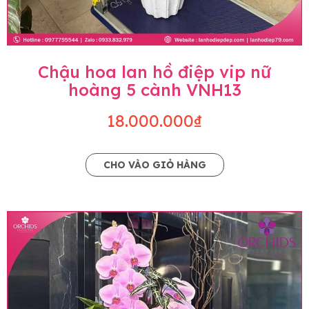
Chậu hoa lan hồ điệp vip nữ
hoàng 5 cành VNH13
18.000.000₫
CHO VÀO GIỎ HÀNG