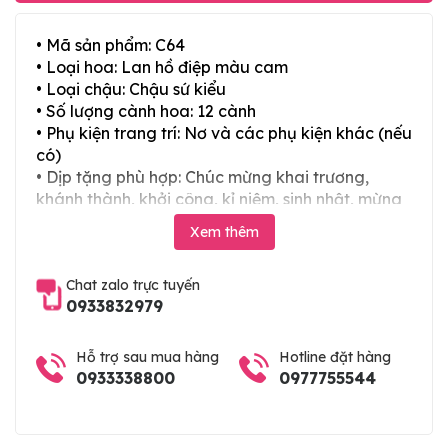
• Mã sản phẩm: C64
• Loại hoa: Lan hồ điệp màu cam
• Loại chậu: Chậu sứ kiểu
• Số lượng cành hoa: 12 cành
• Phụ kiện trang trí: Nơ và các phụ kiện khác (nếu
có)
• Dịp tặng phù hợp: Chúc mừng khai trương,
khánh thành, khởi công, kỉ niệm, sinh nhật, mừng
thọ, mừng cưới, tân gia và các ngày lễ tết trong
Xem thêm
năm
Chat zalo trực tuyến
0933832979
Hỗ trợ sau mua hàng
Hotline đặt hàng
0933338800
0977755544