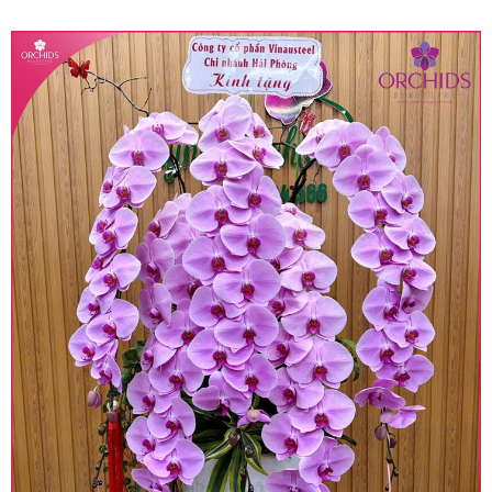
quy định hiện hành.
• Giá trên được miễn ship giao trong nội thành,
miễn phí in thiệp - banner theo yêu cầu khách
hàng.
• Beautiful Orchids liên kết với các cửa hàng
trên toàn quốc để phục vụ giao hoa tận nơi, mỗi
khu vực sẽ có mức giá khác nhau (tùy vào chi
phí mặt bằng, nguyên vật liệu,..) nên giá có thể sẽ
thay đổi so với giá niêm yết trên website. Khách
hàng ở Tỉnh thành khác vui lòng chủ động hỏi lại
giá trước khi đặt hàng, shop sẽ chủ động báo giá
chính xác khi có địa chỉ giao hàng cụ thể.