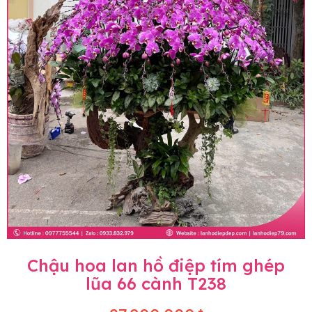
Chậu hoa lan hồ điệp tím ghép
lũa 66 cành T238