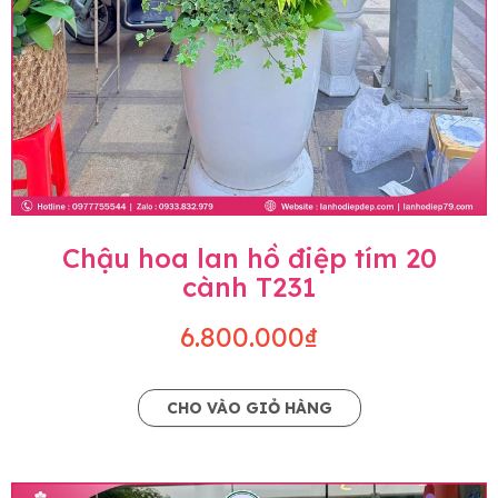
Chậu hoa lan hồ điệp tím 20
cành T231
6.800.000₫
CHO VÀO GIỎ HÀNG