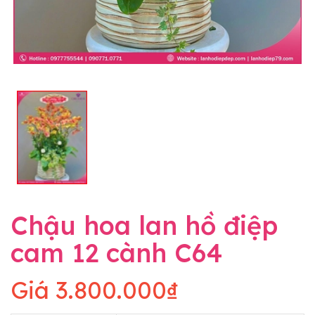
Chậu hoa lan hồ điệp
cam 12 cành C64
Giá
3.800.000₫