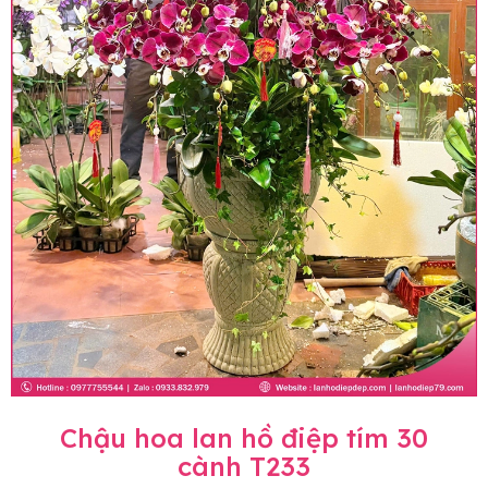
Chậu hoa lan hồ điệp tím 30
cành T233