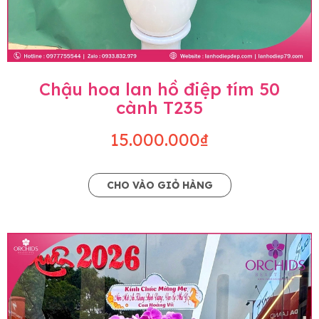
Chậu hoa lan hồ điệp tím 50
cành T235
15.000.000₫
CHO VÀO GIỎ HÀNG