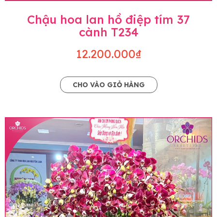
Chậu hoa lan hồ điệp tím 37
cành T234
12.200.000₫
CHO VÀO GIỎ HÀNG