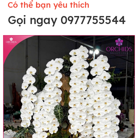
Có thể bạn yêu thích
Gọi ngay 0977755544
Lưu ý trước khi đặt hàng
• Về cây hoa: Một chậu hoa lan hồ điệp đẹp và
hoàn chỉnh sẽ được phối ghép từ nhiều cây hoa
và tạo dáng hoàn toàn thủ công nên có thể sẽ
khác nhau đôi chút giữa sản phẩm thực tế và