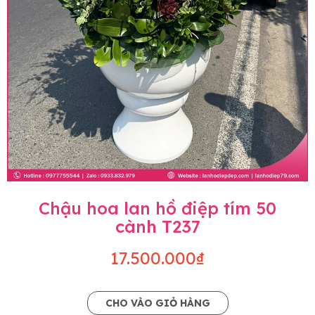
Chậu hoa lan hồ điệp tím 50
cành T237
17.500.000₫
CHO VÀO GIỎ HÀNG