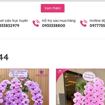
Xem thêm
at zalo trực tuyến
Hỗ trợ sau mua hàng
Hotline đ
933832979
0933338800
097775
44