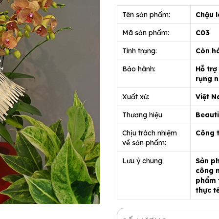
Tên sản phẩm:
Chậu l
Mã sản phẩm:
C03
Tình trạng:
Còn h
Bảo hành:
Hỗ trợ
rụng n
Xuất xứ:
Việt 
Thương hiệu
Beauti
Chịu trách nhiệm
Công 
về sản phẩm:
Lưu ý chung:
Sản ph
công n
phẩm t
thực t