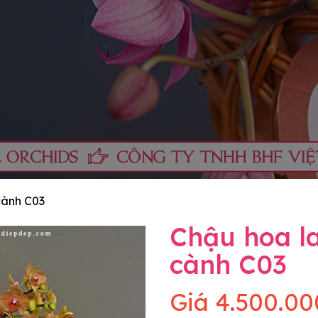
cành C03
Chậu hoa l
cành C03
Giá
4.500.00