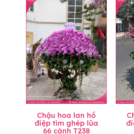
loại hoa và phụ kiện thay thế, vẫn giữ ng
đặt, chúng tôi sẽ chủ động thay thế loại 
Lưu ý về giá niêm yết
• Giá trên website chưa bao gồm thuế giá 
• Giá trên được miễn ship giao trong nội t
• Beautiful Orchids liên kết với các cửa h
mặt bằng, nguyên vật liệu,..) nên giá có th
giá trước khi đặt hàng, shop sẽ chủ động b
Chậu hoa lan hồ
C
điệp tím ghép lũa
đi
66 cành T238