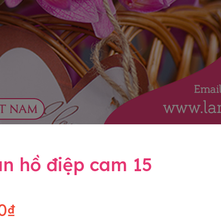
an hồ điệp cam 15
0₫