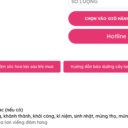
SỐ LƯỢNG
CHỌN VÀO GIỎ HÀN
Hotline
ăm sóc hoa lan sau khi mua
Hướng dẫn bảo dưỡng cây lan
ác (nếu có)
 khánh thành, khởi công, kỉ niệm, sinh nhật, mừng thọ, mừn
oa lan viếng đám tang