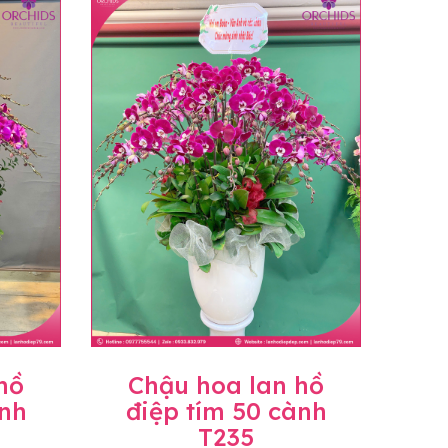
n hoặc không liên lạc được với người
họn.
ịnh hiện hành.
c sẽ có mức giá khác nhau (tùy vào chi phí
ở Tỉnh thành khác vui lòng chủ động hỏi lại
hồ
Chậu hoa lan hồ
ành
điệp tím 50 cành
T235