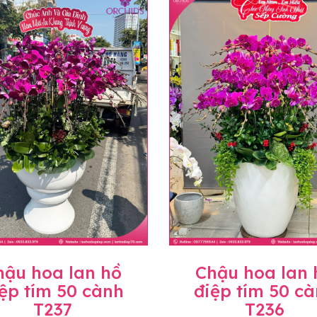
uyên mức giá không thay đổi. Trường hợp không đủ thời gia
hoa lan khác có ý nghĩa và màu sắc gần giống với mẫu đã c
trị gia tăng (thuế VAT), mức thuế được áp dụng theo quy đ
hành, miễn phí in thiệp - banner theo yêu cầu khách hàng.
àng trên toàn quốc để phục vụ giao hoa tận nơi, mỗi khu vự
ể sẽ thay đổi so với giá niêm yết trên website. Khách hàng 
áo giá chính xác khi có địa chỉ giao hàng cụ thể.
hậu hoa lan hồ
Chậu hoa lan 
ệp tím 50 cành
điệp tím 50 c
T237
T236