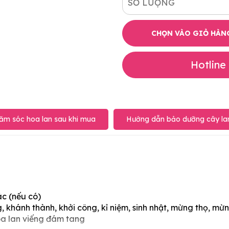
SỐ LƯỢNG
CHỌN VÀO GIỎ HÀN
Hotline
ăm sóc hoa lan sau khi mua
Hướng dẫn bảo dưỡng cây lan
ác (nếu có)
 khánh thành, khởi công, kỉ niệm, sinh nhật, mừng thọ, mừn
oa lan viếng đám tang