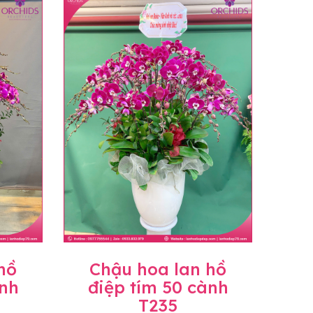
n hoặc không liên lạc được với người
họn.
ịnh hiện hành.
c sẽ có mức giá khác nhau (tùy vào chi phí
ở Tỉnh thành khác vui lòng chủ động hỏi lại
hồ
Chậu hoa lan hồ
ành
điệp tím 50 cành
T235