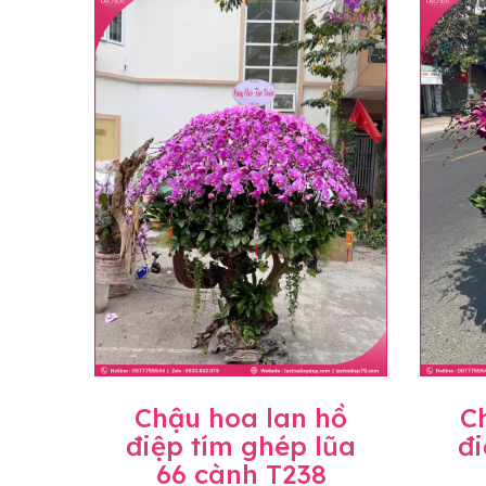
loại hoa và phụ kiện thay thế, vẫn giữ ng
đặt, chúng tôi sẽ chủ động thay thế loại 
Lưu ý về giá niêm yết
• Giá trên website chưa bao gồm thuế giá 
• Giá trên được miễn ship giao trong nội t
• Beautiful Orchids liên kết với các cửa h
mặt bằng, nguyên vật liệu,..) nên giá có th
giá trước khi đặt hàng, shop sẽ chủ động b
Chậu hoa lan hồ
C
điệp tím ghép lũa
đi
66 cành T238