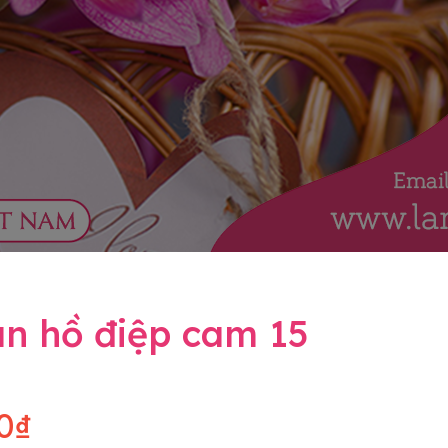
an hồ điệp cam 15
0₫