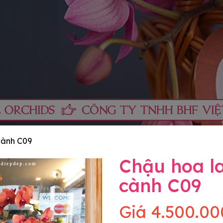
cành C09
Chậu hoa l
cành C09
Giá
4.500.00