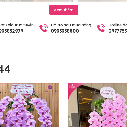
Xem thêm
at zalo trực tuyến
Hỗ trợ sau mua hàng
Hotline đ
933832979
0933338800
097775
44