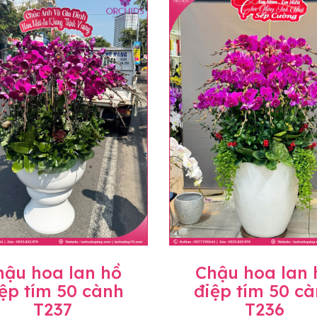
uyên mức giá không thay đổi. Trường hợp không đủ thời gia
hoa lan khác có ý nghĩa và màu sắc gần giống với mẫu đã c
trị gia tăng (thuế VAT), mức thuế được áp dụng theo quy đ
hành, miễn phí in thiệp - banner theo yêu cầu khách hàng.
àng trên toàn quốc để phục vụ giao hoa tận nơi, mỗi khu vự
ể sẽ thay đổi so với giá niêm yết trên website. Khách hàng 
áo giá chính xác khi có địa chỉ giao hàng cụ thể.
hậu hoa lan hồ
Chậu hoa lan 
ệp tím 50 cành
điệp tím 50 c
T237
T236