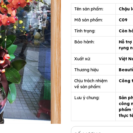
Tên sản phẩm:
Chậu l
Mã sản phẩm:
C09
Tình trạng:
Còn h
Bảo hành:
Hỗ trợ
rụng n
Xuất xứ:
Việt 
Thương hiệu
Beauti
Chịu trách nhiệm
Công 
về sản phẩm:
Lưu ý chung:
Sản ph
công n
phẩm t
thực t