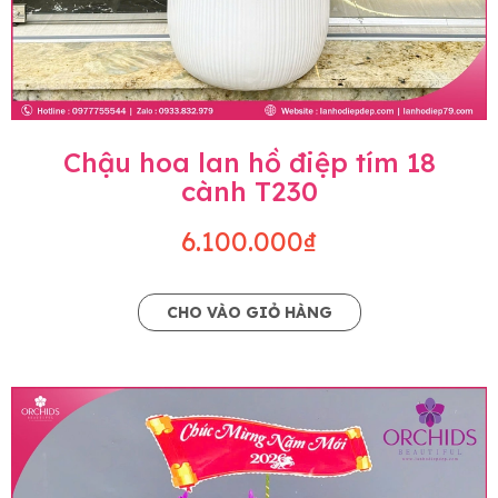
Chậu hoa lan hồ điệp tím 18
cành T230
6.100.000₫
CHO VÀO GIỎ HÀNG