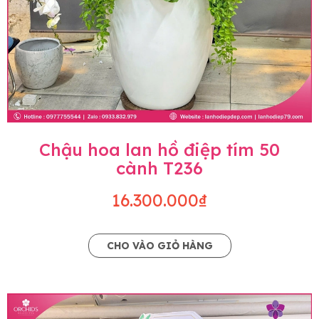
Chậu hoa lan hồ điệp tím 50
cành T236
16.300.000₫
CHO VÀO GIỎ HÀNG