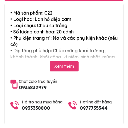
• Mã sản phẩm: C22
• Loại hoa: Lan hồ điệp cam
• Loại chậu: Chậu sứ trắng
• Số lượng cành hoa: 20 cành
• Phụ kiện trang trí: Nơ và các phụ kiện khác (nếu
có)
• Dịp tặng phù hợp: Chúc mừng khai trương,
khánh thành, khởi công, kỉ niệm, sinh nhật, mừng
thọ, mừng cưới, tân gia và các ngày lễ tết trong
Xem thêm
năm
Chat zalo trực tuyến
0933832979
Hỗ trợ sau mua hàng
Hotline đặt hàng
0933338800
0977755544