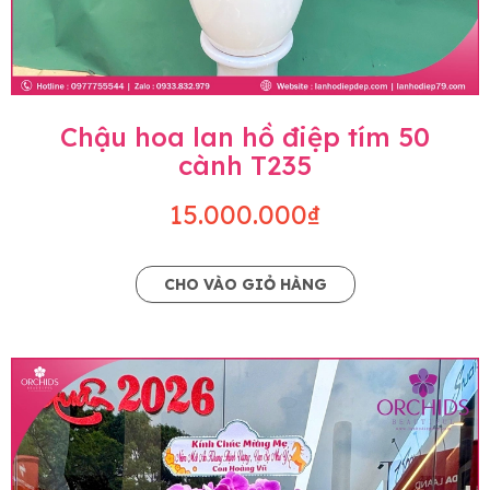
Chậu hoa lan hồ điệp tím 50
cành T235
15.000.000₫
CHO VÀO GIỎ HÀNG