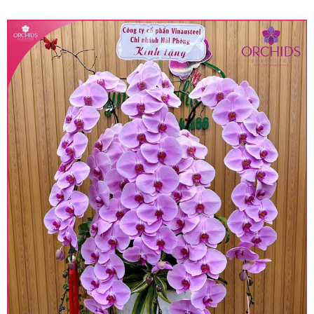
quy định hiện hành.
• Giá trên được miễn ship giao trong nội thành,
miễn phí in thiệp - banner theo yêu cầu khách
hàng.
• Beautiful Orchids liên kết với các cửa hàng
trên toàn quốc để phục vụ giao hoa tận nơi, mỗi
khu vực sẽ có mức giá khác nhau (tùy vào chi
phí mặt bằng, nguyên vật liệu,..) nên giá có thể sẽ
thay đổi so với giá niêm yết trên website. Khách
hàng ở Tỉnh thành khác vui lòng chủ động hỏi lại
giá trước khi đặt hàng, shop sẽ chủ động báo giá
chính xác khi có địa chỉ giao hàng cụ thể.