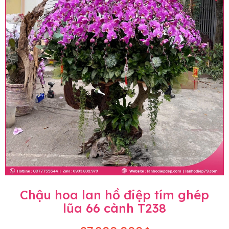
Chậu hoa lan hồ điệp tím ghép
lũa 66 cành T238