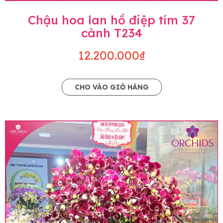
Chậu hoa lan hồ điệp tím 37
cành T234
12.200.000₫
CHO VÀO GIỎ HÀNG