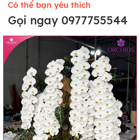
Có thể bạn yêu thích
Gọi ngay 0977755544
Lưu ý trước khi đặt hàng
• Về cây hoa: Một chậu hoa lan hồ điệp đẹp và
hoàn chỉnh sẽ được phối ghép từ nhiều cây hoa
và tạo dáng hoàn toàn thủ công nên có thể sẽ
khác nhau đôi chút giữa sản phẩm thực tế và