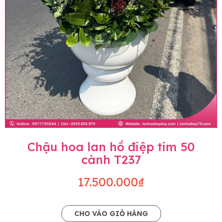
Chậu hoa lan hồ điệp tím 50
cành T237
17.500.000₫
CHO VÀO GIỎ HÀNG