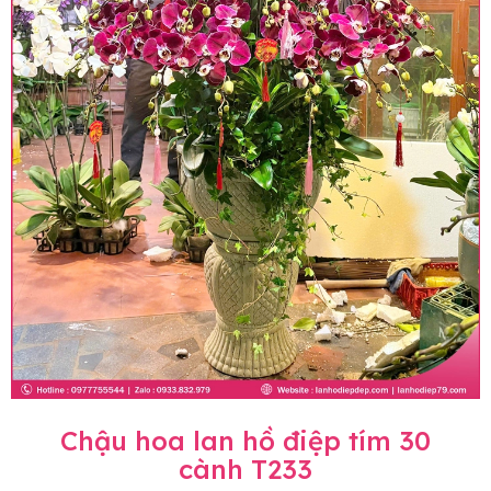
Chậu hoa lan hồ điệp tím 30
cành T233