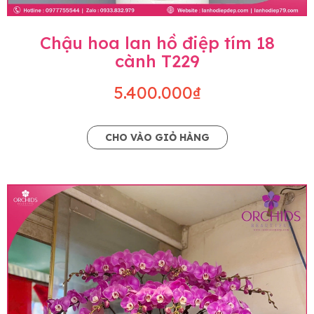
Chậu hoa lan hồ điệp tím 18
cành T229
5.400.000₫
CHO VÀO GIỎ HÀNG