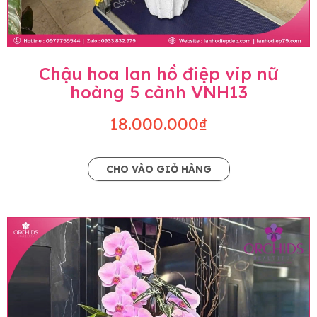
Chậu hoa lan hồ điệp vip nữ
hoàng 5 cành VNH13
18.000.000₫
CHO VÀO GIỎ HÀNG