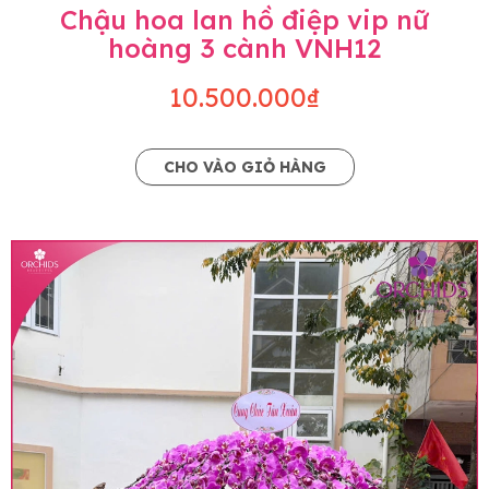
Chậu hoa lan hồ điệp vip nữ
hoàng 3 cành VNH12
10.500.000₫
CHO VÀO GIỎ HÀNG