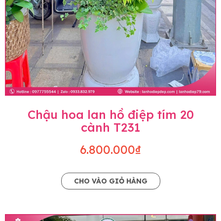
Chậu hoa lan hồ điệp tím 20
cành T231
6.800.000₫
CHO VÀO GIỎ HÀNG