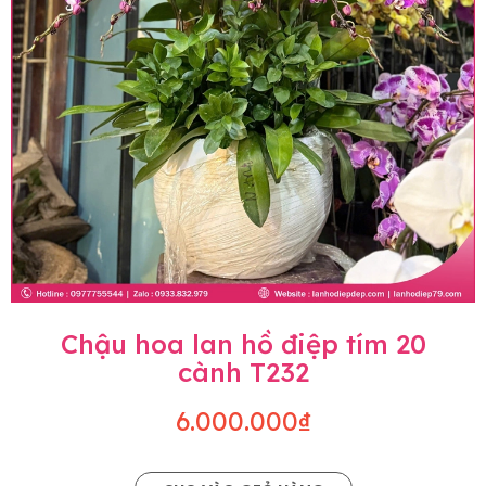
Chậu hoa lan hồ điệp tím 20
cành T232
6.000.000₫