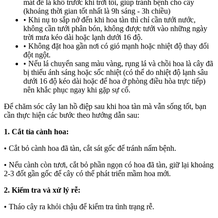
mát để lá khô trước khi trời tối, giúp tránh bệnh cho cây
(khoảng thời gian tốt nhất là 9h sáng - 3h chiều)
• Khi nụ to sắp nở đến khi hoa tàn thì chỉ cần tưới nước,
không cần tưới phân bón, không được tưới vào những ngày
trời mưa kéo dài hoặc lạnh dưới 16 độ.
• Không đặt hoa gần nơi có gió mạnh hoặc nhiệt độ thay đổi
đột ngột.
• Nếu lá chuyển sang màu vàng, rụng lá và chồi hoa là cây đã
bị thiếu ánh sáng hoặc sốc nhiệt (có thể do nhiệt độ lạnh sâu
dưới 16 độ kéo dài hoặc để hoa ở phòng điều hòa trực tiếp)
nên khắc phục ngay khi gặp sự cố.
Để chăm sóc cây lan hồ điệp sau khi hoa tàn mà vẫn sống tốt, bạn
cần thực hiện các bước theo hướng dẫn sau:
1. Cắt tỉa cành hoa:
• Cắt bỏ cành hoa đã tàn, cắt sát gốc để tránh nấm bệnh.
• Nếu cành còn tươi, cắt bỏ phần ngọn có hoa đã tàn, giữ lại khoảng
2-3 đốt gần gốc để cây có thể phát triển mầm hoa mới.
2. Kiểm tra và xử lý rễ:
• Tháo cây ra khỏi chậu để kiểm tra tình trạng rễ.