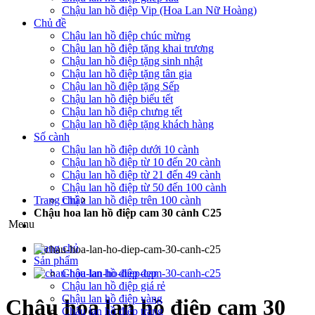
Chậu lan hồ điệp Vip (Hoa Lan Nữ Hoàng)
Chủ đề
Chậu lan hồ điệp chúc mừng
Chậu lan hồ điệp tặng khai trương
Chậu lan hồ điệp tặng sinh nhật
Chậu lan hồ điệp tặng tân gia
Chậu lan hồ điệp tặng Sếp
Chậu lan hồ điệp biếu tết
Chậu lan hồ điệp chưng tết
Chậu lan hồ điệp tặng khách hàng
Số cành
Chậu lan hồ điệp dưới 10 cành
Chậu lan hồ điệp từ 10 đến 20 cành
Chậu lan hồ điệp từ 21 đến 49 cành
Chậu lan hồ điệp từ 50 đến 100 cành
Trang chủ
Chậu lan hồ điệp trên 100 cành
Chậu hoa lan hồ điệp cam 30 cành C25
Menu
Trang chủ
Sản phẩm
Chậu lan hồ điệp đẹp
Chậu lan hồ điệp giá rẻ
Chậu lan hồ điệp vàng
Chậu hoa lan hồ điệp cam 30
Chậu lan hồ điệp trắng