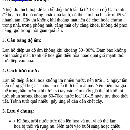
nguyên mức giá không thay đổi. Trường hợp không đủ thời gian
hoặc không liên lạc được với người đặt, chúng tôi sẽ chủ động thay
Nhiệt độ thích hợp để lan hồ điệp tươi lâu là từ 18~25 độ C. Tránh
thế loại hoa lan khác có ý nghĩa và màu sắc gần giống với mẫu đã
để hoa ở nơi quá nóng hoặc quá lạnh, có thể làm hoa bị sốc nhiệt và
chọn.
nhanh tàn. Cây ưa không khí thoáng mát nên để chơi hoặc chưng
trong nhà, trong phòng mát, càng mát cây càng khoẻ, không để phơi
Lưu ý về giá niêm yết
nắng, gió trong thời gian quá lâu.
• Giá trên website chưa bao gồm thuế giá trị gia tăng (thuế VAT),
3. Cân bằng độ ẩm:
mức thuế được áp dụng theo quy định hiện hành.
• Giá trên được miễn ship giao trong nội thành, miễn phí in thiệp -
Lan hồ điệp ưa độ ẩm không khí khoảng 50~80%. Đảm bảo không
banner theo yêu cầu khách hàng.
khí thoáng mát, tránh để hoa gần điều hòa hoặc quạt gió mạnh thổi
• Beautiful Orchids liên kết với các cửa hàng trên toàn quốc để phục
trực tiếp vào hoa.
vụ giao hoa tận nơi, mỗi khu vực sẽ có mức giá khác nhau (tùy vào
chi phí mặt bằng, nguyên vật liệu,..) nên giá có thể sẽ thay đổi so
4. Cách tưới nước:
với giá niêm yết trên website. Khách hàng ở Tỉnh thành khác vui
lòng chủ động hỏi lại giá trước khi đặt hàng, shop sẽ chủ động báo
Lan hồ điệp là loài hoa không ưa nhiều nước, nên tưới 3-5 ngày/ lần
giá chính xác khi có địa chỉ giao hàng cụ thể.
nếu nắng gắt hoặc 1 tuần/ lần nếu thời tiết mát mẻ. Nên kiểm tra giá
thể trong bầu trước khi tưới: sờ tay vào cảm thấy giá thể bị khô thì
tưới phun sương khoảng 60-70cc nước lọc/ 10-15 ngày tùy theo thời
tiết. Tránh tưới quá nhiều, gây úng rễ dẫn đến chết cây.
5. Lưu ý chung:
• Không tưới nước trực tiếp lên hoa và nụ, vì có thể làm
hoa bị thối và rụng nụ. Nên tưới vào buổi sáng hoặc chiều