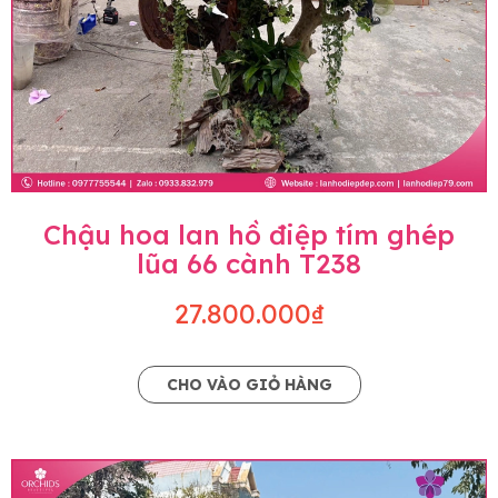
Chậu hoa lan hồ điệp tím ghép
lũa 66 cành T238
27.800.000₫
CHO VÀO GIỎ HÀNG