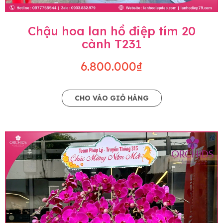
Chậu hoa lan hồ điệp tím 20
cành T231
6.800.000₫
CHO VÀO GIỎ HÀNG