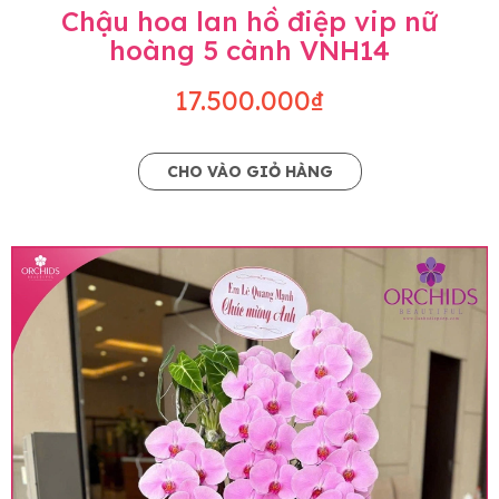
Chậu hoa lan hồ điệp vip nữ
hoàng 5 cành VNH14
17.500.000₫
CHO VÀO GIỎ HÀNG