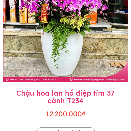
Chậu hoa lan hồ điệp tím 37
cành T234
12.200.000₫