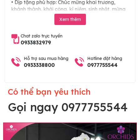
• Dịp tặng phù hợp: Chúc mừng khai trương,
khánh thành, khởi công, kỉ niệm, sinh nhật, mừng
thọ, mừng cưới, tân gia và các ngày lễ tết trong
Xem thêm
năm. Hoặc làm chậu hoa lan chia buồn, hoa lan
viếng đám tang
Chat zalo trực tuyến
0933832979
Hỗ trợ sau mua hàng
Hotline đặt hàng
0933338800
0977755544
Có thể bạn yêu thích
Gọi ngay 0977755544