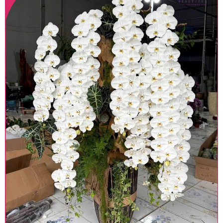
Lưu ý trước khi đặt hàng
• Về cây hoa: Một chậu hoa lan hồ điệp đẹp và
hoàn chỉnh sẽ được phối ghép từ nhiều cây hoa
và tạo dáng hoàn toàn thủ công nên có thể sẽ
khác nhau đôi chút giữa sản phẩm thực tế và
trên hình. Cây hoa lan còn phụ thuộc theo mùa
và điều kiện khách quan, tùy vào thời điểm hoa
nở nhiều, nở ít khi shop có sẵn nên sẽ thay đổi về
độ dầy hoa, thưa hoa và cách trang trí.
• Về kiểu dáng & phụ kiện: Beautiful Orchids cam
kết sản phẩm được thực hiện dựa trên mẫu đã
chọn với mức độ giống mẫu khoảng 80-90%, nếu
có thay đổi về màu sắc hoa và kiểu chậu cũng
như phụ kiện trang trí chúng tôi sẽ chủ động liên
lạc với khách hàng để thông báo và tư vấn loại
hoa và phụ kiện thay thế, vẫn giữ nguyên mức
giá không thay đổi. Trường hợp không đủ thời