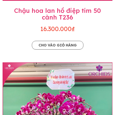
Chậu hoa lan hồ điệp tím 50
cành T236
16.300.000₫
CHO VÀO GIỎ HÀNG