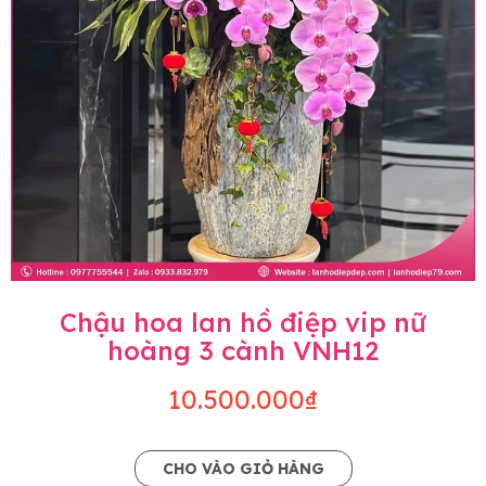
Chậu hoa lan hồ điệp vip nữ
hoàng 3 cành VNH12
10.500.000₫
CHO VÀO GIỎ HÀNG