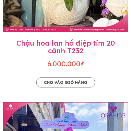
Chậu hoa lan hồ điệp tím 20
cành T232
6.000.000₫
CHO VÀO GIỎ HÀNG