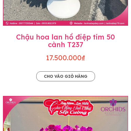
Chậu hoa lan hồ điệp tím 50
cành T237
17.500.000₫
CHO VÀO GIỎ HÀNG