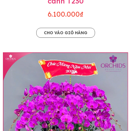
cành T230
6.100.000₫
CHO VÀO GIỎ HÀNG