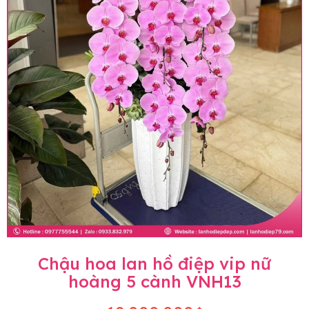
Chậu hoa lan hồ điệp vip nữ
hoàng 5 cành VNH13