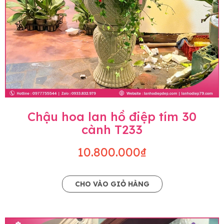
Chậu hoa lan hồ điệp tím 30
cành T233
10.800.000₫
CHO VÀO GIỎ HÀNG