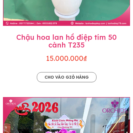
Chậu hoa lan hồ điệp tím 50
cành T235
15.000.000₫
CHO VÀO GIỎ HÀNG