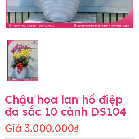
Chậu hoa lan hồ điệp
đa sắc 10 cành DS104
Giá
3.000.000₫