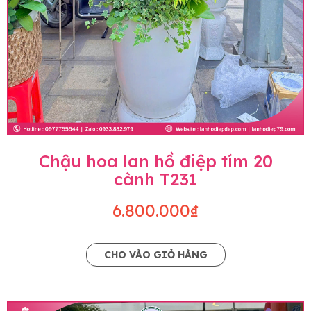
Chậu hoa lan hồ điệp tím 20
cành T231
6.800.000₫
CHO VÀO GIỎ HÀNG