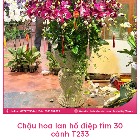
Chậu hoa lan hồ điệp tím 30
cành T233