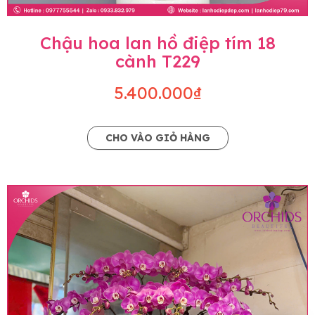
Chậu hoa lan hồ điệp tím 18
cành T229
5.400.000₫
CHO VÀO GIỎ HÀNG