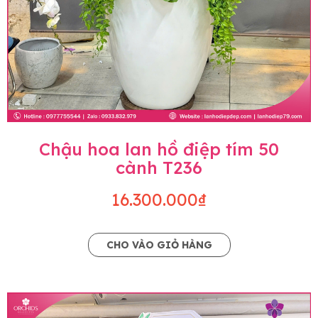
Chậu hoa lan hồ điệp tím 50
cành T236
16.300.000₫
CHO VÀO GIỎ HÀNG