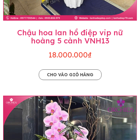
Chậu hoa lan hồ điệp vip nữ
hoàng 5 cành VNH13
18.000.000₫
CHO VÀO GIỎ HÀNG