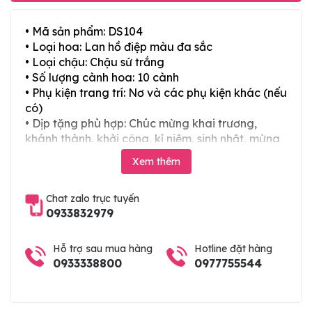
• Mã sản phẩm: DS104
• Loại hoa: Lan hồ điệp màu đa sắc
• Loại chậu: Chậu sứ trắng
• Số lượng cành hoa: 10 cành
• Phụ kiện trang trí: Nơ và các phụ kiện khác (nếu
có)
• Dịp tặng phù hợp: Chúc mừng khai trương,
khánh thành, khởi công, kỉ niệm, sinh nhật, mừng
thọ, mừng cưới, tân gia và các ngày lễ tết trong
Xem thêm
năm
Chat zalo trực tuyến
0933832979
Hỗ trợ sau mua hàng
Hotline đặt hàng
0933338800
0977755544