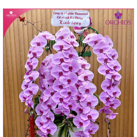
quy định hiện hành.
• Giá trên được miễn ship giao trong nội thành,
miễn phí in thiệp - banner theo yêu cầu khách
hàng.
• Beautiful Orchids liên kết với các cửa hàng
trên toàn quốc để phục vụ giao hoa tận nơi, mỗi
khu vực sẽ có mức giá khác nhau (tùy vào chi
phí mặt bằng, nguyên vật liệu,..) nên giá có thể sẽ
thay đổi so với giá niêm yết trên website. Khách
hàng ở Tỉnh thành khác vui lòng chủ động hỏi lại
giá trước khi đặt hàng, shop sẽ chủ động báo giá
chính xác khi có địa chỉ giao hàng cụ thể.