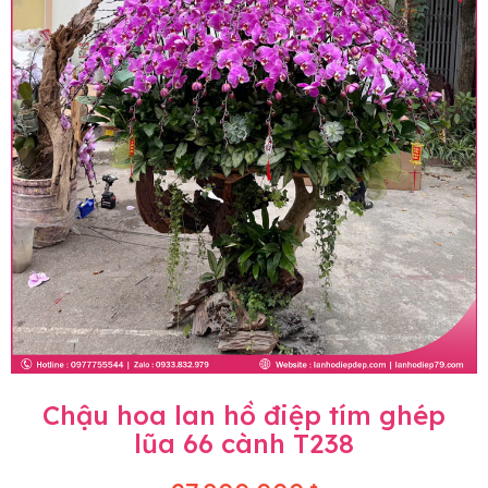
Chậu hoa lan hồ điệp tím ghép
lũa 66 cành T238