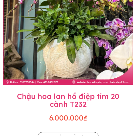
Chậu hoa lan hồ điệp tím 20
cành T232
6.000.000₫