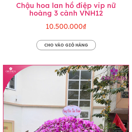
Chậu hoa lan hồ điệp vip nữ
hoàng 3 cành VNH12
10.500.000₫
CHO VÀO GIỎ HÀNG