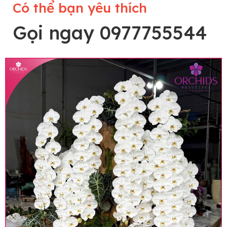
Có thể bạn yêu thích
Gọi ngay 0977755544
Lưu ý trước khi đặt hàng
• Về cây hoa: Một chậu hoa lan hồ điệp đẹp và
hoàn chỉnh sẽ được phối ghép từ nhiều cây hoa
và tạo dáng hoàn toàn thủ công nên có thể sẽ
khác nhau đôi chút giữa sản phẩm thực tế và