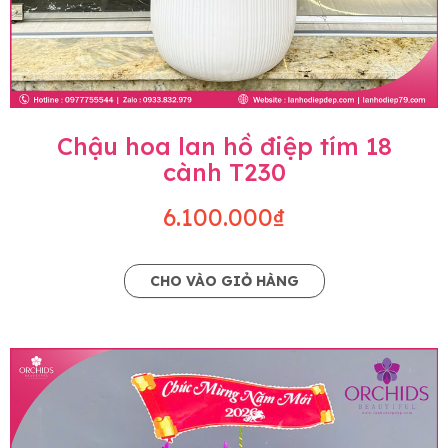
Chậu hoa lan hồ điệp tím 18
cành T230
6.100.000₫
CHO VÀO GIỎ HÀNG