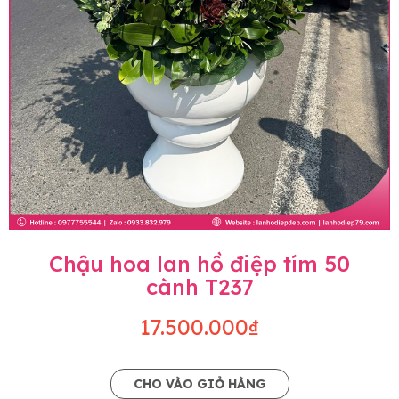
Chậu hoa lan hồ điệp tím 50
cành T237
17.500.000₫
CHO VÀO GIỎ HÀNG