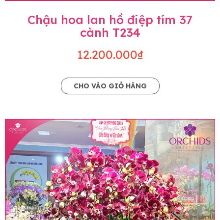
Chậu hoa lan hồ điệp tím 37
cành T234
12.200.000₫
CHO VÀO GIỎ HÀNG