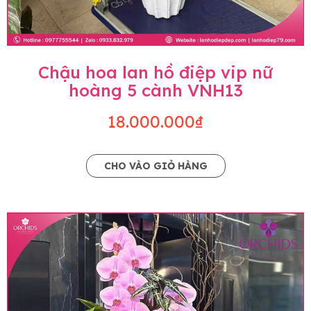
Chậu hoa lan hồ điệp vip nữ
hoàng 5 cành VNH13
18.000.000₫
CHO VÀO GIỎ HÀNG