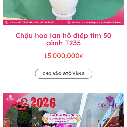
Chậu hoa lan hồ điệp tím 50
cành T235
15.000.000₫
CHO VÀO GIỎ HÀNG