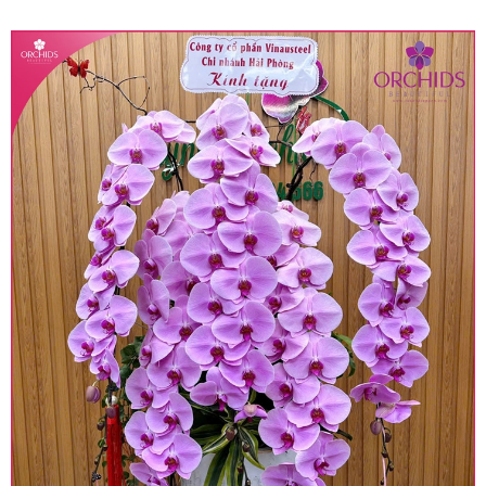
quy định hiện hành.
• Giá trên được miễn ship giao trong nội thành,
miễn phí in thiệp - banner theo yêu cầu khách
hàng.
• Beautiful Orchids liên kết với các cửa hàng
trên toàn quốc để phục vụ giao hoa tận nơi, mỗi
khu vực sẽ có mức giá khác nhau (tùy vào chi
phí mặt bằng, nguyên vật liệu,..) nên giá có thể sẽ
thay đổi so với giá niêm yết trên website. Khách
hàng ở Tỉnh thành khác vui lòng chủ động hỏi lại
giá trước khi đặt hàng, shop sẽ chủ động báo giá
chính xác khi có địa chỉ giao hàng cụ thể.