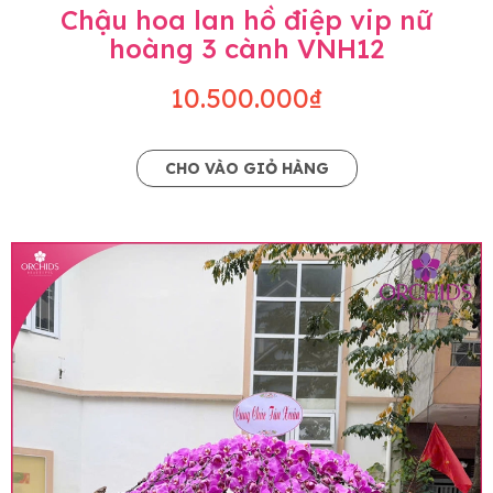
Chậu hoa lan hồ điệp vip nữ
hoàng 3 cành VNH12
10.500.000₫
CHO VÀO GIỎ HÀNG