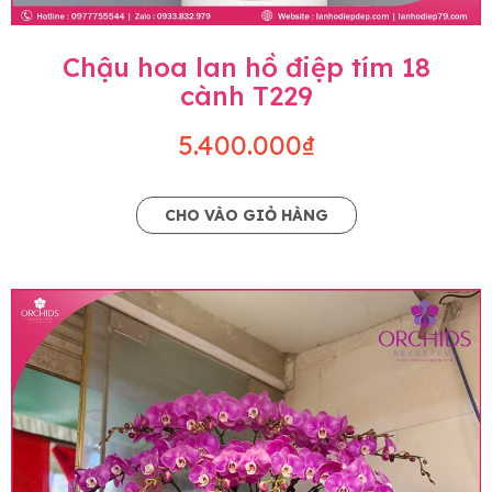
Chậu hoa lan hồ điệp tím 18
cành T229
5.400.000₫
CHO VÀO GIỎ HÀNG