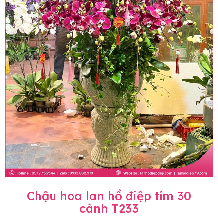
Chậu hoa lan hồ điệp tím 30
cành T233