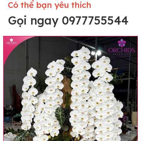
Có thể bạn yêu thích
Gọi ngay 0977755544
Lưu ý trước khi đặt hàng
• Về cây hoa: Một chậu hoa lan hồ điệp đẹp và
hoàn chỉnh sẽ được phối ghép từ nhiều cây hoa
và tạo dáng hoàn toàn thủ công nên có thể sẽ
khác nhau đôi chút giữa sản phẩm thực tế và