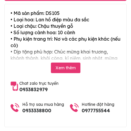
• Mã sản phẩm: DS105
• Loại hoa: Lan hồ điệp màu đa sắc
• Loại chậu: Chậu thuyền gỗ
• Số lượng cành hoa: 10 cành
• Phụ kiện trang trí: Nơ và các phụ kiện khác (nếu
có)
• Dịp tặng phù hợp: Chúc mừng khai trương,
khánh thành, khởi công, kỉ niệm, sinh nhật, mừng
thọ, mừng cưới, tân gia và các ngày lễ tết trong
Xem thêm
năm
Chat zalo trực tuyến
0933832979
Hỗ trợ sau mua hàng
Hotline đặt hàng
0933338800
0977755544