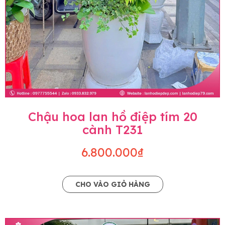
Chậu hoa lan hồ điệp tím 20
cành T231
6.800.000₫
CHO VÀO GIỎ HÀNG