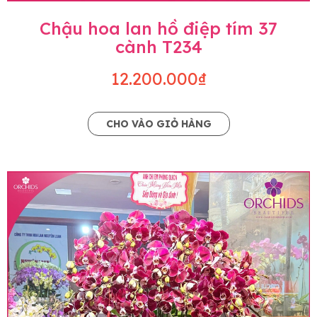
Chậu hoa lan hồ điệp tím 37
cành T234
12.200.000₫
CHO VÀO GIỎ HÀNG