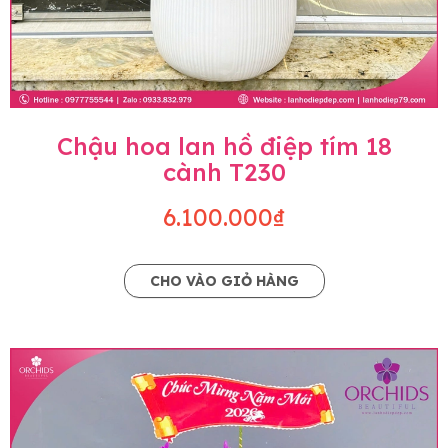
Chậu hoa lan hồ điệp tím 18
cành T230
6.100.000₫
CHO VÀO GIỎ HÀNG