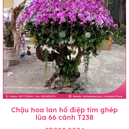
Chậu hoa lan hồ điệp tím ghép
lũa 66 cành T238