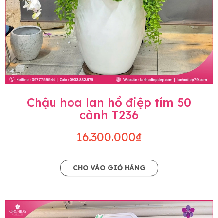
Chậu hoa lan hồ điệp tím 50
cành T236
16.300.000₫
CHO VÀO GIỎ HÀNG