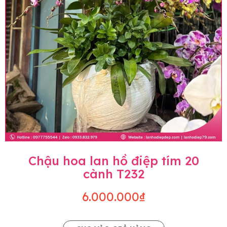
Chậu hoa lan hồ điệp tím 20
cành T232
6.000.000₫