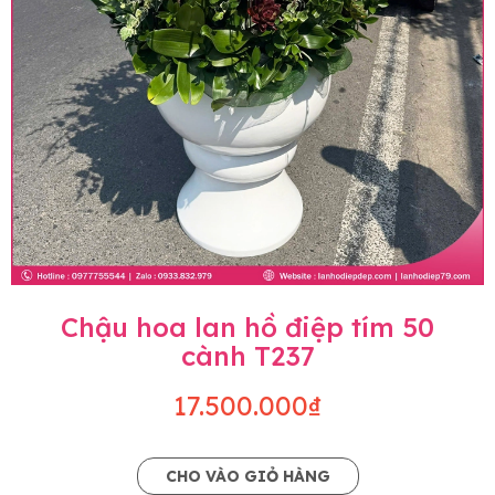
Chậu hoa lan hồ điệp tím 50
cành T237
17.500.000₫
CHO VÀO GIỎ HÀNG