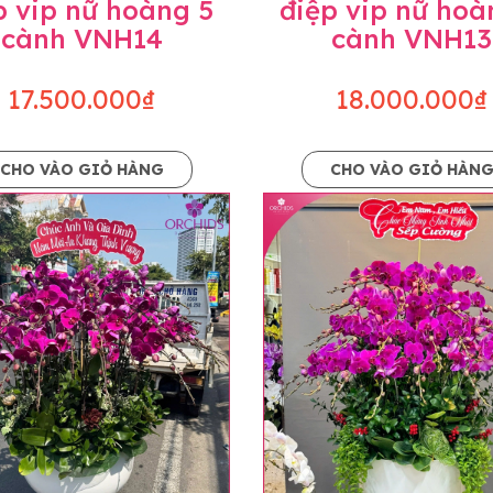
p vip nữ hoàng 5
điệp vip nữ hoà
cành VNH14
cành VNH13
17.500.000₫
18.000.000₫
CHO VÀO GIỎ HÀNG
CHO VÀO GIỎ HÀN
p và hoàn chỉnh sẽ được phối ghép từ nhiều cây hoa và tạ
và trên hình. Cây hoa lan còn phụ thuộc theo mùa và điều 
i về độ dầy hoa, thưa hoa và cách trang trí.
hids cam kết sản phẩm được thực hiện dựa trên mẫu đã ch
ậu cũng như phụ kiện trang trí chúng tôi sẽ chủ động liên 
uyên mức giá không thay đổi. Trường hợp không đủ thời gia