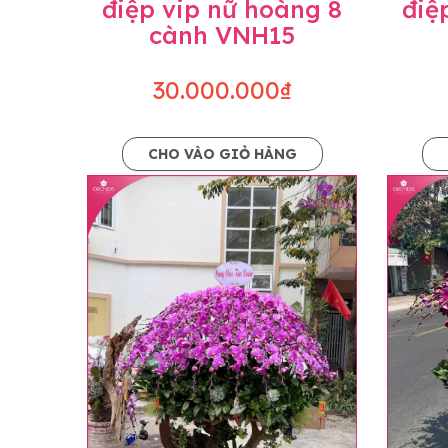
điệp vip nữ hoàng 8
điệ
cành VNH15
30.000.000₫
CHO VÀO GIỎ HÀNG
Lưu ý trước khi đặt hàng
• Về cây hoa: Một chậu hoa lan hồ điệp đẹ
khác nhau đôi chút giữa sản phẩm thực tế 
nhiều, nở ít khi shop có sẵn nên sẽ thay đổ
• Về kiểu dáng & phụ kiện: Beautiful Orc
nếu có thay đổi về màu sắc hoa và kiểu ch
loại hoa và phụ kiện thay thế, vẫn giữ ng