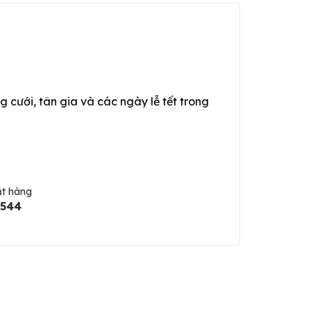
g cưới, tân gia và các ngày lễ tết trong
ặt hàng
5544