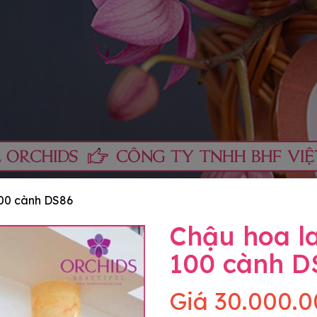
100 cành DS86
Chậu hoa la
100 cành D
Giá
30.000.0