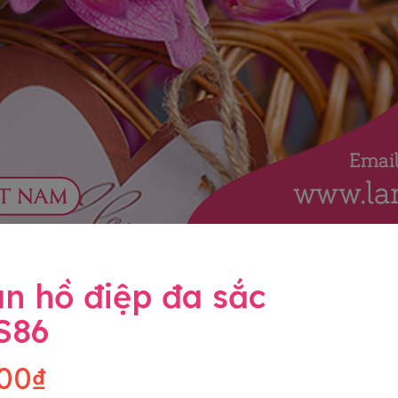
n hồ điệp đa sắc
S86
00₫