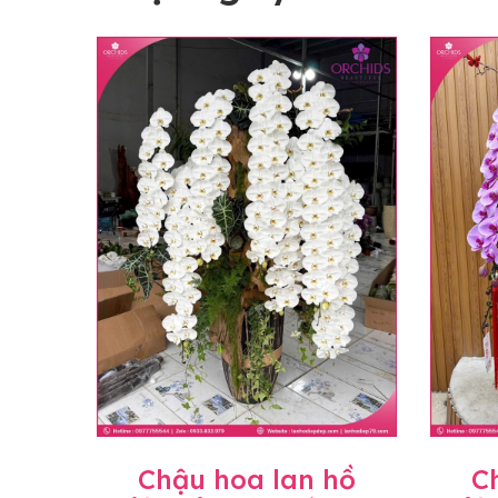
Chậu hoa lan hồ
C