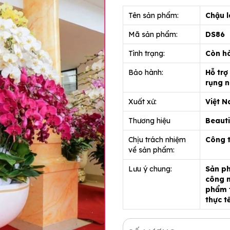
Tên sản phẩm:
Chậu l
Mã sản phẩm:
DS86
Tình trạng:
Còn h
Bảo hành:
Hỗ trợ
rụng n
Xuất xứ:
Việt 
Thương hiệu
Beauti
Chịu trách nhiệm
Công 
về sản phẩm:
Lưu ý chung:
Sản ph
công n
phẩm t
thực t