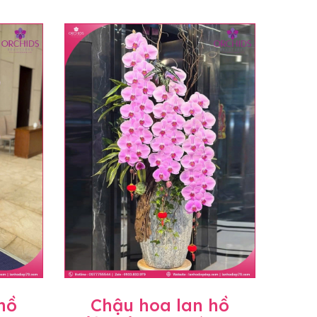
hồ
Chậu hoa lan hồ