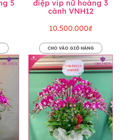
ng 5
điệp vip nữ hoàng 3
cành VNH12
10.500.000₫
G
CHO VÀO GIỎ HÀNG
o dáng hoàn toàn thủ công nên có thể sẽ
kiện khách quan, tùy vào thời điểm hoa nở
ọn với mức độ giống mẫu khoảng 80-90%,
lạc với khách hàng để thông báo và tư vấn
n hoặc không liên lạc được với người