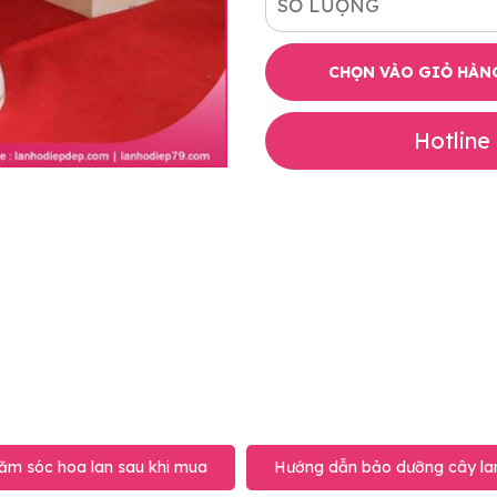
SỐ LƯỢNG
CHỌN VÀO GIỎ HÀN
Hotline
ăm sóc hoa lan sau khi mua
Hướng dẫn bảo dưỡng cây lan