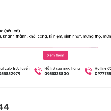
ác (nếu có)
 khánh thành, khởi công, kỉ niệm, sinh nhật, mừng thọ, mừn
Xem thêm
at zalo trực tuyến
Hỗ trợ sau mua hàng
Hotline đ
933832979
0933338800
097775
44