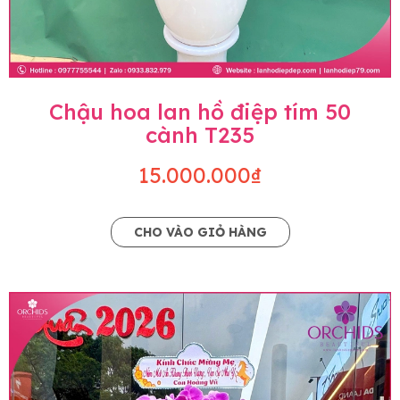
Chậu hoa lan hồ điệp tím 50
cành T235
15.000.000₫
CHO VÀO GIỎ HÀNG