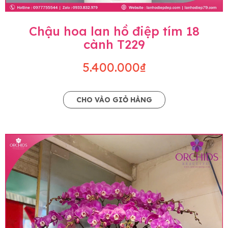
Chậu hoa lan hồ điệp tím 18
cành T229
5.400.000₫
CHO VÀO GIỎ HÀNG