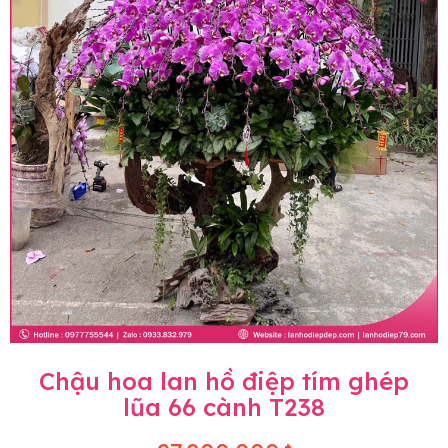
Chậu hoa lan hồ điệp tím ghép
lũa 66 cành T238