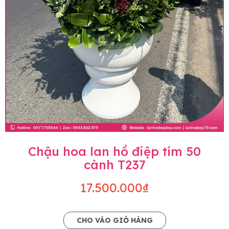
Chậu hoa lan hồ điệp tím 50
cành T237
17.500.000₫
CHO VÀO GIỎ HÀNG