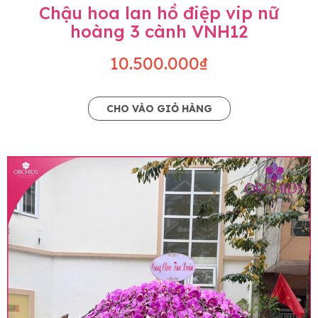
Chậu hoa lan hồ điệp vip nữ
hoàng 3 cành VNH12
10.500.000₫
CHO VÀO GIỎ HÀNG