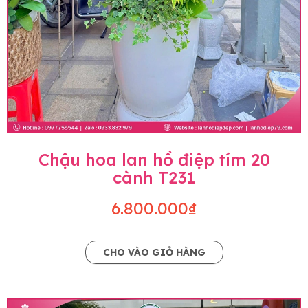
Chậu hoa lan hồ điệp tím 20
cành T231
6.800.000₫
CHO VÀO GIỎ HÀNG