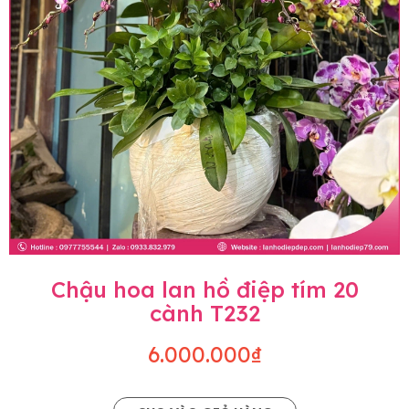
Chậu hoa lan hồ điệp tím 20
cành T232
6.000.000₫