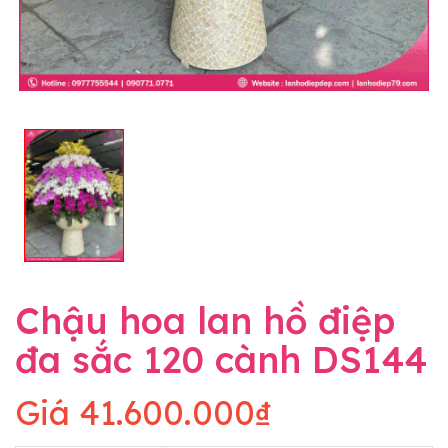
Chậu hoa lan hồ điệp
đa sắc 120 cành DS144
Giá
41.600.000₫