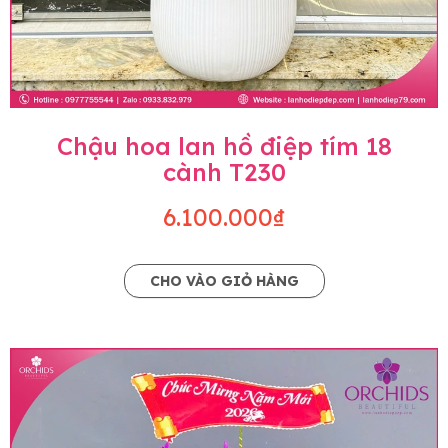
Chậu hoa lan hồ điệp tím 18
cành T230
6.100.000₫
CHO VÀO GIỎ HÀNG