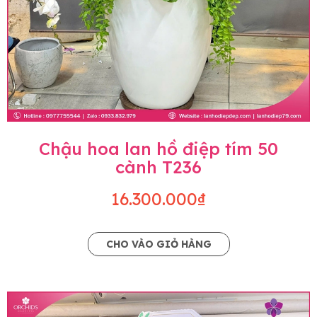
Chậu hoa lan hồ điệp tím 50
cành T236
16.300.000₫
CHO VÀO GIỎ HÀNG