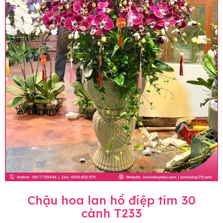
Chậu hoa lan hồ điệp tím 30
cành T233