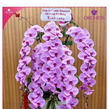
quy định hiện hành.
• Giá trên được miễn ship giao trong nội thành,
miễn phí in thiệp - banner theo yêu cầu khách
hàng.
• Beautiful Orchids liên kết với các cửa hàng
trên toàn quốc để phục vụ giao hoa tận nơi, mỗi
khu vực sẽ có mức giá khác nhau (tùy vào chi
phí mặt bằng, nguyên vật liệu,..) nên giá có thể sẽ
thay đổi so với giá niêm yết trên website. Khách
hàng ở Tỉnh thành khác vui lòng chủ động hỏi lại
giá trước khi đặt hàng, shop sẽ chủ động báo giá
chính xác khi có địa chỉ giao hàng cụ thể.