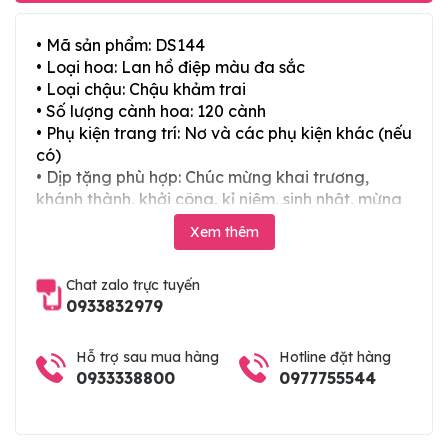
• Mã sản phẩm: DS144
• Loại hoa: Lan hồ điệp màu đa sắc
• Loại chậu: Chậu khảm trai
• Số lượng cành hoa: 120 cành
• Phụ kiện trang trí: Nơ và các phụ kiện khác (nếu
có)
• Dịp tặng phù hợp: Chúc mừng khai trương,
khánh thành, khởi công, kỉ niệm, sinh nhật, mừng
thọ, mừng cưới, tân gia và các ngày lễ tết trong
Xem thêm
năm
Chat zalo trực tuyến
0933832979
Hỗ trợ sau mua hàng
Hotline đặt hàng
0933338800
0977755544