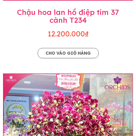
Chậu hoa lan hồ điệp tím 37
cành T234
12.200.000₫
CHO VÀO GIỎ HÀNG