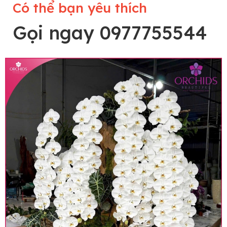
Có thể bạn yêu thích
Gọi ngay 0977755544
Lưu ý trước khi đặt hàng
• Về cây hoa: Một chậu hoa lan hồ điệp đẹp và
hoàn chỉnh sẽ được phối ghép từ nhiều cây hoa
và tạo dáng hoàn toàn thủ công nên có thể sẽ
khác nhau đôi chút giữa sản phẩm thực tế và