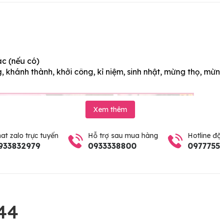
ác (nếu có)
 khánh thành, khởi công, kỉ niệm, sinh nhật, mừng thọ, mừn
Xem thêm
at zalo trực tuyến
Hỗ trợ sau mua hàng
Hotline đ
933832979
0933338800
097775
44