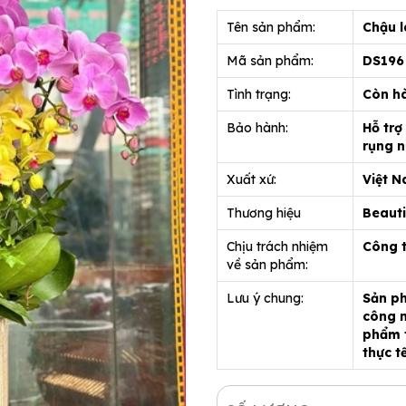
Tên sản phẩm:
Chậu l
Mã sản phẩm:
DS19
Tình trạng:
Còn h
Bảo hành:
Hỗ trợ
rụng n
Xuất xứ:
Việt 
Thương hiệu
Beauti
Chịu trách nhiệm
Công 
về sản phẩm:
Lưu ý chung:
Sản ph
công n
phẩm t
thực t