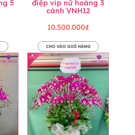
ng 5
điệp vip nữ hoàng 3
cành VNH12
10.500.000₫
G
CHO VÀO GIỎ HÀNG
o dáng hoàn toàn thủ công nên có thể sẽ
kiện khách quan, tùy vào thời điểm hoa nở
ọn với mức độ giống mẫu khoảng 80-90%,
lạc với khách hàng để thông báo và tư vấn
n hoặc không liên lạc được với người