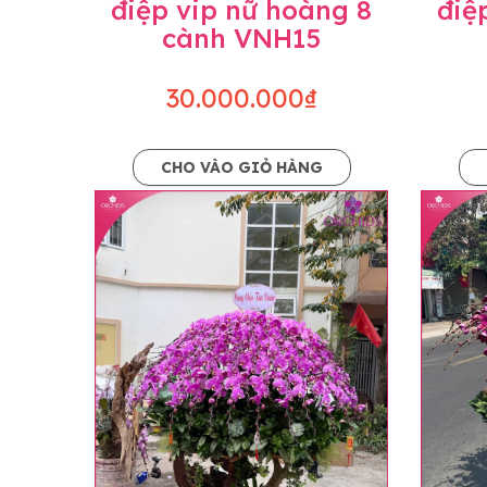
điệp vip nữ hoàng 8
điệ
cành VNH15
30.000.000₫
CHO VÀO GIỎ HÀNG
Lưu ý trước khi đặt hàng
• Về cây hoa: Một chậu hoa lan hồ điệp đẹ
khác nhau đôi chút giữa sản phẩm thực tế 
nhiều, nở ít khi shop có sẵn nên sẽ thay đổ
• Về kiểu dáng & phụ kiện: Beautiful Orc
nếu có thay đổi về màu sắc hoa và kiểu ch
loại hoa và phụ kiện thay thế, vẫn giữ ng