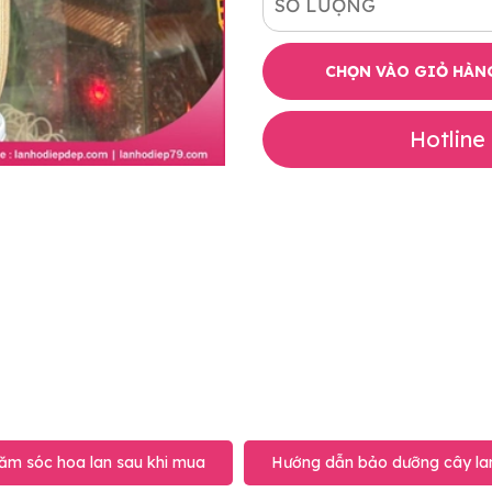
SỐ LƯỢNG
CHỌN VÀO GIỎ HÀN
Hotline
ăm sóc hoa lan sau khi mua
Hướng dẫn bảo dưỡng cây lan