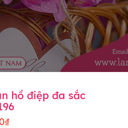
n hồ điệp đa sắc
196
0₫