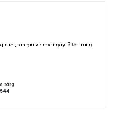
g cưới, tân gia và các ngày lễ tết trong
ặt hàng
5544