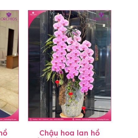
hồ
Chậu hoa lan hồ