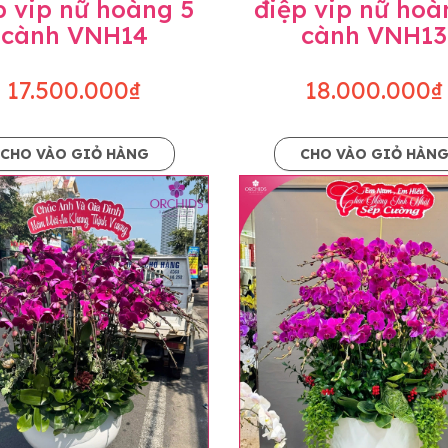
p vip nữ hoàng 5
điệp vip nữ hoà
cành VNH14
cành VNH13
17.500.000₫
18.000.000₫
CHO VÀO GIỎ HÀNG
CHO VÀO GIỎ HÀN
p và hoàn chỉnh sẽ được phối ghép từ nhiều cây hoa và tạ
và trên hình. Cây hoa lan còn phụ thuộc theo mùa và điều 
i về độ dầy hoa, thưa hoa và cách trang trí.
hids cam kết sản phẩm được thực hiện dựa trên mẫu đã ch
ậu cũng như phụ kiện trang trí chúng tôi sẽ chủ động liên 
uyên mức giá không thay đổi. Trường hợp không đủ thời gia