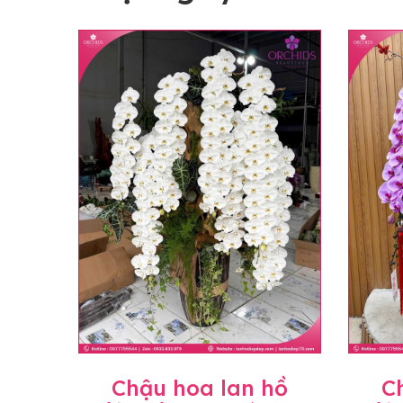
Chậu hoa lan hồ
C