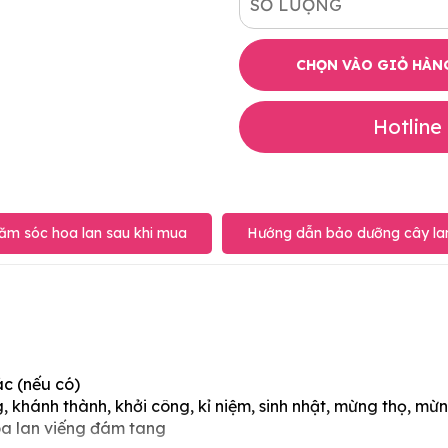
SỐ LƯỢNG
CHỌN VÀO GIỎ HÀN
Hotline
ăm sóc hoa lan sau khi mua
Hướng dẫn bảo dưỡng cây lan
ác (nếu có)
 khánh thành, khởi công, kỉ niệm, sinh nhật, mừng thọ, mừn
oa lan viếng đám tang