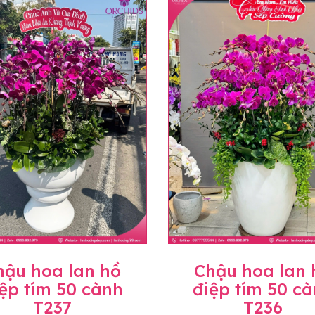
uyên mức giá không thay đổi. Trường hợp không đủ thời gia
hoa lan khác có ý nghĩa và màu sắc gần giống với mẫu đã c
trị gia tăng (thuế VAT), mức thuế được áp dụng theo quy đ
hành, miễn phí in thiệp - banner theo yêu cầu khách hàng.
àng trên toàn quốc để phục vụ giao hoa tận nơi, mỗi khu vự
ể sẽ thay đổi so với giá niêm yết trên website. Khách hàng 
áo giá chính xác khi có địa chỉ giao hàng cụ thể.
hậu hoa lan hồ
Chậu hoa lan 
ệp tím 50 cành
điệp tím 50 c
T237
T236