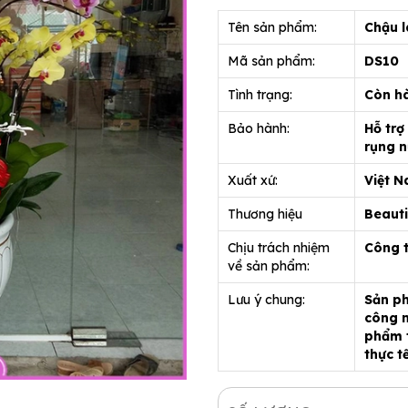
Tên sản phẩm:
Chậu l
Mã sản phẩm:
DS10
Tình trạng:
Còn h
Bảo hành:
Hỗ trợ
rụng n
Xuất xứ:
Việt 
Thương hiệu
Beauti
Chịu trách nhiệm
Công 
về sản phẩm:
Lưu ý chung:
Sản ph
công n
phẩm t
thực t