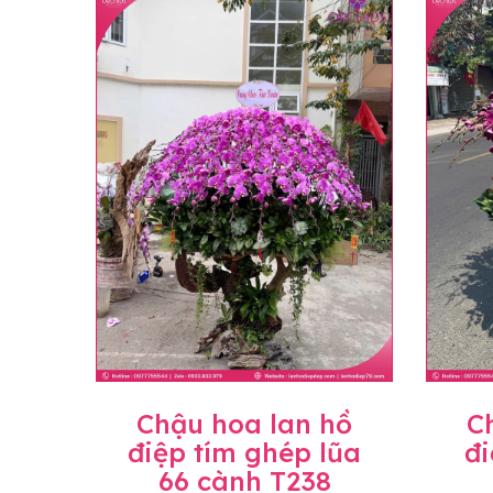
loại hoa và phụ kiện thay thế, vẫn giữ ng
đặt, chúng tôi sẽ chủ động thay thế loại 
Lưu ý về giá niêm yết
• Giá trên website chưa bao gồm thuế giá 
• Giá trên được miễn ship giao trong nội t
• Beautiful Orchids liên kết với các cửa h
mặt bằng, nguyên vật liệu,..) nên giá có th
giá trước khi đặt hàng, shop sẽ chủ động b
Chậu hoa lan hồ
C
điệp tím ghép lũa
đi
66 cành T238