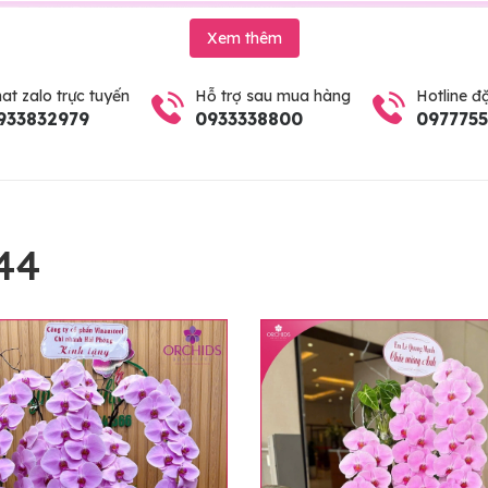
Xem thêm
at zalo trực tuyến
Hỗ trợ sau mua hàng
Hotline đ
933832979
0933338800
097775
44