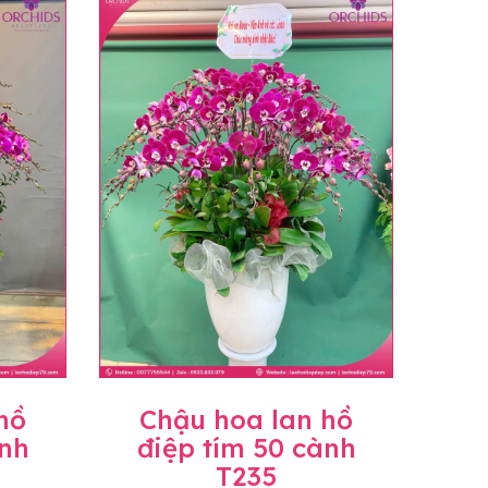
n hoặc không liên lạc được với người
họn.
ịnh hiện hành.
c sẽ có mức giá khác nhau (tùy vào chi phí
ở Tỉnh thành khác vui lòng chủ động hỏi lại
hồ
Chậu hoa lan hồ
ành
điệp tím 50 cành
T235