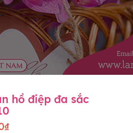
n hồ điệp đa sắc
10
0₫