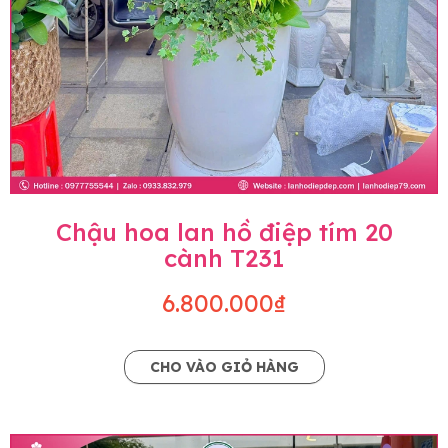
Chậu hoa lan hồ điệp tím 20
cành T231
6.800.000₫
CHO VÀO GIỎ HÀNG