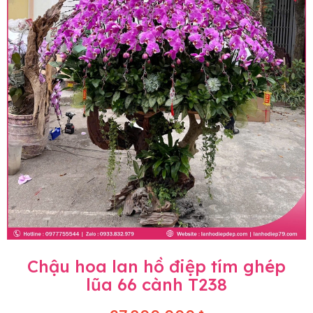
Chậu hoa lan hồ điệp tím ghép
lũa 66 cành T238