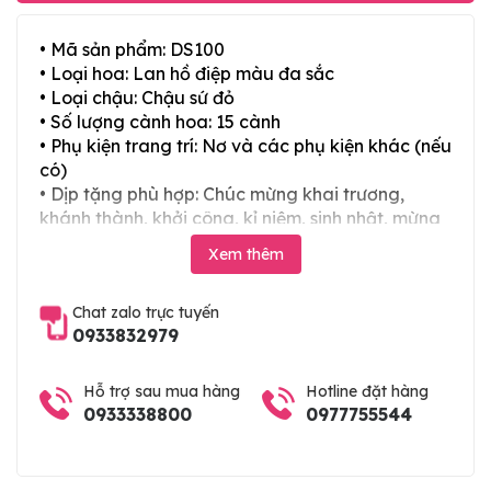
• Mã sản phẩm: DS100
• Loại hoa: Lan hồ điệp màu đa sắc
• Loại chậu: Chậu sứ đỏ
• Số lượng cành hoa: 15 cành
• Phụ kiện trang trí: Nơ và các phụ kiện khác (nếu
có)
• Dịp tặng phù hợp: Chúc mừng khai trương,
khánh thành, khởi công, kỉ niệm, sinh nhật, mừng
thọ, mừng cưới, tân gia và các ngày lễ tết trong
Xem thêm
năm
Chat zalo trực tuyến
0933832979
Hỗ trợ sau mua hàng
Hotline đặt hàng
0933338800
0977755544