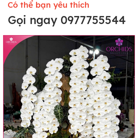
Có thể bạn yêu thích
Gọi ngay 0977755544
Lưu ý trước khi đặt hàng
• Về cây hoa: Một chậu hoa lan hồ điệp đẹp và
hoàn chỉnh sẽ được phối ghép từ nhiều cây hoa
và tạo dáng hoàn toàn thủ công nên có thể sẽ
khác nhau đôi chút giữa sản phẩm thực tế và