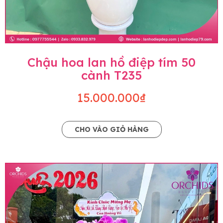
Chậu hoa lan hồ điệp tím 50
cành T235
15.000.000₫
CHO VÀO GIỎ HÀNG