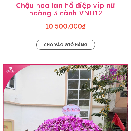
Chậu hoa lan hồ điệp vip nữ
hoàng 3 cành VNH12
10.500.000₫
CHO VÀO GIỎ HÀNG