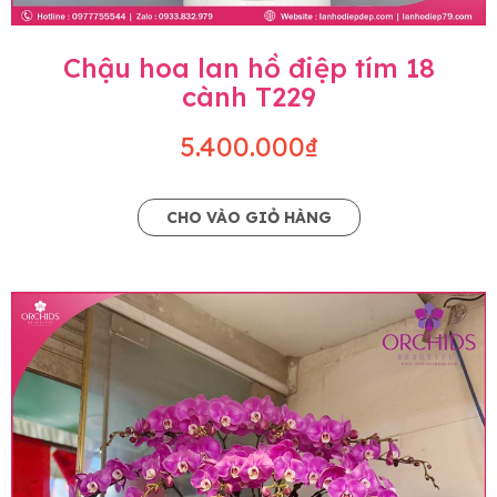
Chậu hoa lan hồ điệp tím 18
cành T229
5.400.000₫
CHO VÀO GIỎ HÀNG