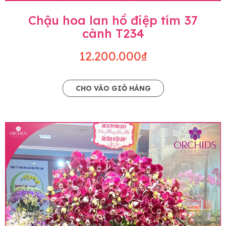
Chậu hoa lan hồ điệp tím 37
cành T234
12.200.000₫
CHO VÀO GIỎ HÀNG