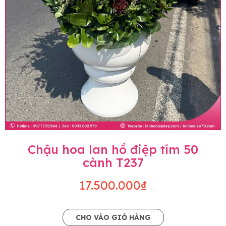
Chậu hoa lan hồ điệp tím 50
cành T237
17.500.000₫
CHO VÀO GIỎ HÀNG