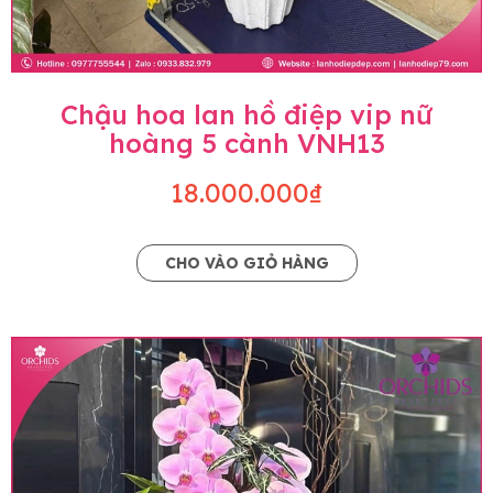
Chậu hoa lan hồ điệp vip nữ
hoàng 5 cành VNH13
18.000.000₫
CHO VÀO GIỎ HÀNG