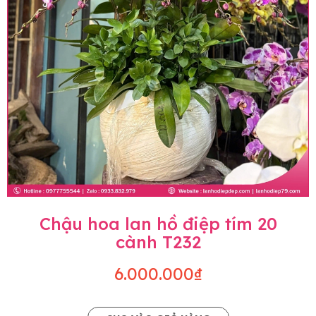
Chậu hoa lan hồ điệp tím 20
cành T232
6.000.000₫