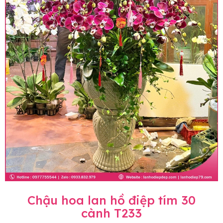
Chậu hoa lan hồ điệp tím 30
cành T233