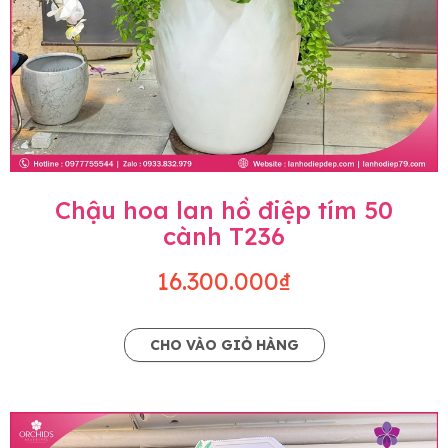
Chậu hoa lan hồ điệp tím 50
cành T236
16.300.000₫
CHO VÀO GIỎ HÀNG