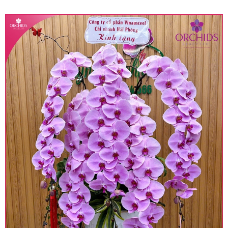
quy định hiện hành.
• Giá trên được miễn ship giao trong nội thành,
miễn phí in thiệp - banner theo yêu cầu khách
hàng.
• Beautiful Orchids liên kết với các cửa hàng
trên toàn quốc để phục vụ giao hoa tận nơi, mỗi
khu vực sẽ có mức giá khác nhau (tùy vào chi
phí mặt bằng, nguyên vật liệu,..) nên giá có thể sẽ
thay đổi so với giá niêm yết trên website. Khách
hàng ở Tỉnh thành khác vui lòng chủ động hỏi lại
giá trước khi đặt hàng, shop sẽ chủ động báo giá
chính xác khi có địa chỉ giao hàng cụ thể.