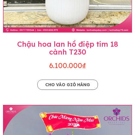
Chậu hoa lan hồ điệp tím 18
cành T230
6.100.000₫
CHO VÀO GIỎ HÀNG