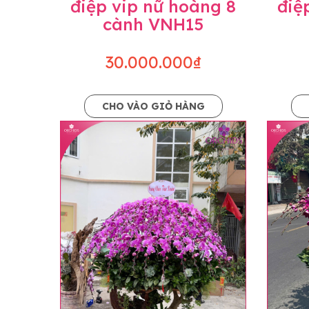
điệp vip nữ hoàng 8
điệ
cành VNH15
30.000.000₫
CHO VÀO GIỎ HÀNG
Lưu ý trước khi đặt hàng
• Về cây hoa: Một chậu hoa lan hồ điệp đẹ
khác nhau đôi chút giữa sản phẩm thực tế 
nhiều, nở ít khi shop có sẵn nên sẽ thay đổ
• Về kiểu dáng & phụ kiện: Beautiful Orc
nếu có thay đổi về màu sắc hoa và kiểu ch
loại hoa và phụ kiện thay thế, vẫn giữ ng