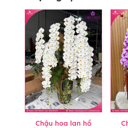
Chậu hoa lan hồ
C