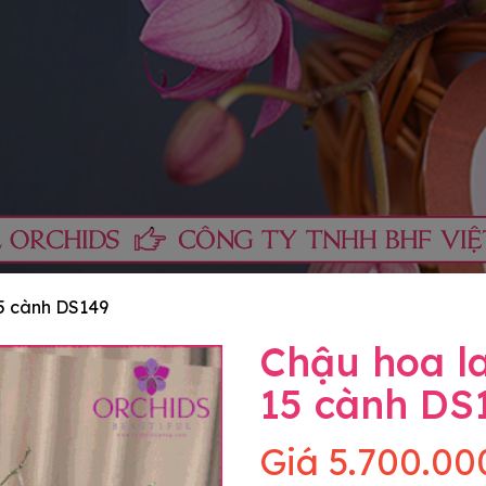
15 cành DS149
Chậu hoa la
15 cành DS
Giá
5.700.00