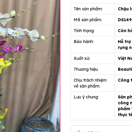
Tên sản phẩm:
Chậu l
Mã sản phẩm:
DS14
Tình trạng:
Còn h
Bảo hành:
Hỗ trợ
rụng n
Xuất xứ:
Việt 
Thương hiệu
Beauti
Chịu trách nhiệm
Công 
về sản phẩm:
Lưu ý chung:
Sản ph
công n
phẩm t
thực t