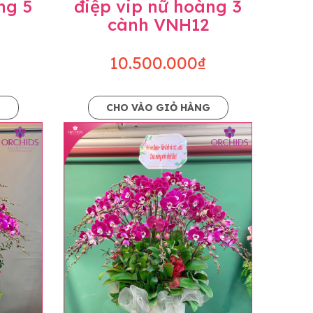
ng 5
điệp vip nữ hoàng 3
cành VNH12
10.500.000₫
G
CHO VÀO GIỎ HÀNG
o dáng hoàn toàn thủ công nên có thể sẽ
kiện khách quan, tùy vào thời điểm hoa nở
ọn với mức độ giống mẫu khoảng 80-90%,
lạc với khách hàng để thông báo và tư vấn
n hoặc không liên lạc được với người