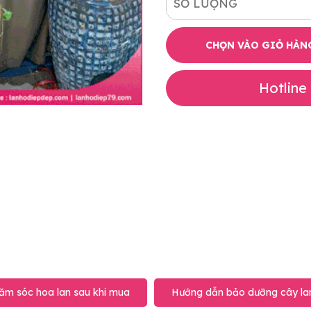
SỐ LƯỢNG
CHỌN VÀO GIỎ HÀN
Hotline
ăm sóc hoa lan sau khi mua
Hướng dẫn bảo dưỡng cây lan