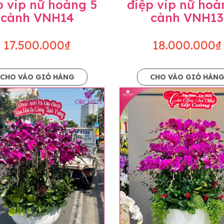
p vip nữ hoàng 5
điệp vip nữ hoà
cành VNH14
cành VNH13
17.500.000₫
18.000.000₫
CHO VÀO GIỎ HÀNG
CHO VÀO GIỎ HÀN
p và hoàn chỉnh sẽ được phối ghép từ nhiều cây hoa và tạ
và trên hình. Cây hoa lan còn phụ thuộc theo mùa và điều 
i về độ dầy hoa, thưa hoa và cách trang trí.
hids cam kết sản phẩm được thực hiện dựa trên mẫu đã ch
ậu cũng như phụ kiện trang trí chúng tôi sẽ chủ động liên 
uyên mức giá không thay đổi. Trường hợp không đủ thời gia