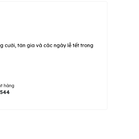
g cưới, tân gia và các ngày lễ tết trong
ặt hàng
5544