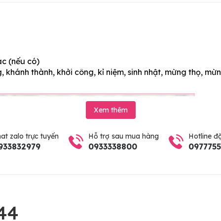
ác (nếu có)
 khánh thành, khởi công, kỉ niệm, sinh nhật, mừng thọ, mừn
Xem thêm
at zalo trực tuyến
Hỗ trợ sau mua hàng
Hotline đ
933832979
0933338800
097775
44