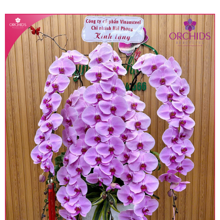
quy định hiện hành.
• Giá trên được miễn ship giao trong nội thành,
miễn phí in thiệp - banner theo yêu cầu khách
hàng.
• Beautiful Orchids liên kết với các cửa hàng
trên toàn quốc để phục vụ giao hoa tận nơi, mỗi
khu vực sẽ có mức giá khác nhau (tùy vào chi
phí mặt bằng, nguyên vật liệu,..) nên giá có thể sẽ
thay đổi so với giá niêm yết trên website. Khách
hàng ở Tỉnh thành khác vui lòng chủ động hỏi lại
giá trước khi đặt hàng, shop sẽ chủ động báo giá
chính xác khi có địa chỉ giao hàng cụ thể.