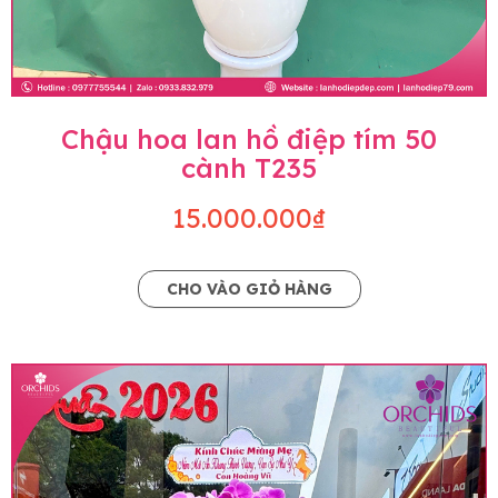
Chậu hoa lan hồ điệp tím 50
cành T235
15.000.000₫
CHO VÀO GIỎ HÀNG