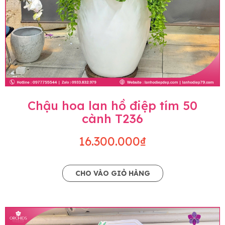
Chậu hoa lan hồ điệp tím 50
cành T236
16.300.000₫
CHO VÀO GIỎ HÀNG