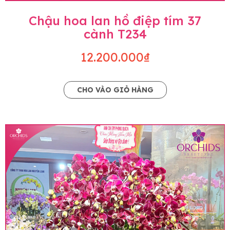
Chậu hoa lan hồ điệp tím 37
cành T234
12.200.000₫
CHO VÀO GIỎ HÀNG