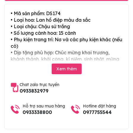
• Mã sản phẩm: DS174
• Loại hoa: Lan hồ điệp màu đa sắc
• Loại chậu: Chậu sứ trắng
• Số lượng cành hoa: 15 cành
• Phụ kiện trang trí: Nơ và các phụ kiện khác (nếu
có)
• Dịp tặng phù hợp: Chúc mừng khai trương,
khánh thành, khởi công, kỉ niệm, sinh nhật, mừng
thọ, mừng cưới, tân gia và các ngày lễ tết trong
Xem thêm
năm
Chat zalo trực tuyến
0933832979
Hỗ trợ sau mua hàng
Hotline đặt hàng
0933338800
0977755544