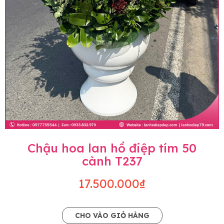
Chậu hoa lan hồ điệp tím 50
cành T237
17.500.000₫
CHO VÀO GIỎ HÀNG