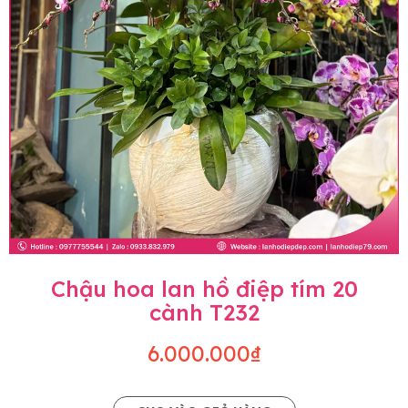
Chậu hoa lan hồ điệp tím 20
cành T232
6.000.000₫