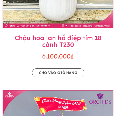
Chậu hoa lan hồ điệp tím 18
cành T230
6.100.000₫
CHO VÀO GIỎ HÀNG