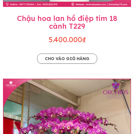
Chậu hoa lan hồ điệp tím 18
cành T229
5.400.000₫
CHO VÀO GIỎ HÀNG