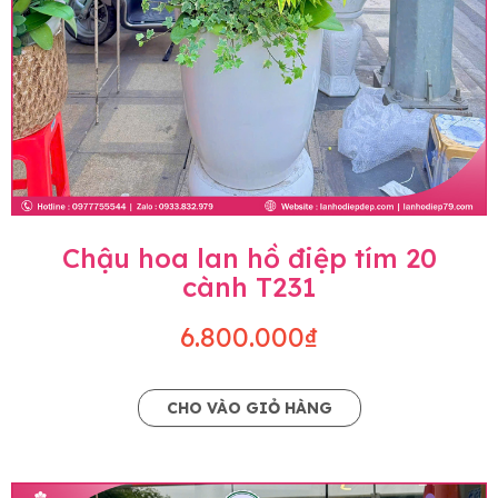
Chậu hoa lan hồ điệp tím 20
cành T231
6.800.000₫
CHO VÀO GIỎ HÀNG