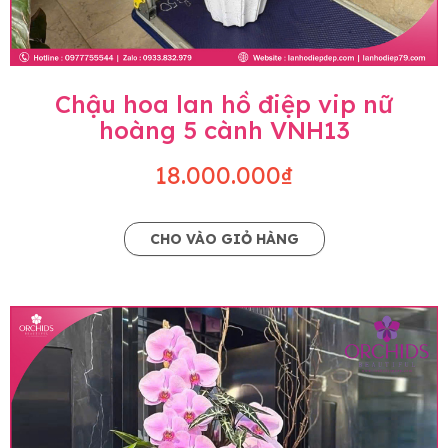
Chậu hoa lan hồ điệp vip nữ
hoàng 5 cành VNH13
18.000.000₫
CHO VÀO GIỎ HÀNG