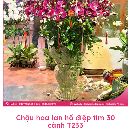
Chậu hoa lan hồ điệp tím 30
cành T233