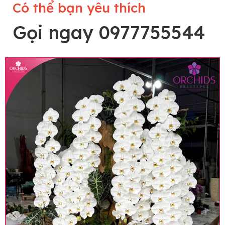
Có thể bạn yêu thích
Gọi ngay 0977755544
Lưu ý trước khi đặt hàng
• Về cây hoa: Một chậu hoa lan hồ điệp đẹp và
hoàn chỉnh sẽ được phối ghép từ nhiều cây hoa
và tạo dáng hoàn toàn thủ công nên có thể sẽ
khác nhau đôi chút giữa sản phẩm thực tế và