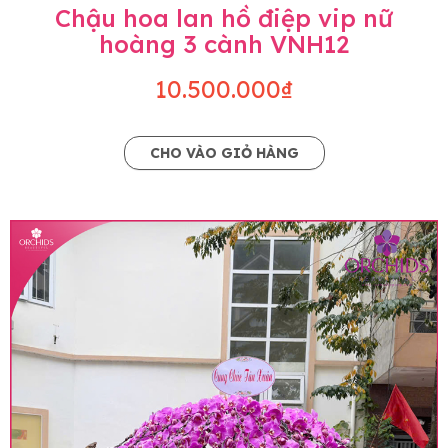
Chậu hoa lan hồ điệp vip nữ
hoàng 3 cành VNH12
10.500.000₫
CHO VÀO GIỎ HÀNG