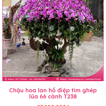
Chậu hoa lan hồ điệp tím ghép
lũa 66 cành T238