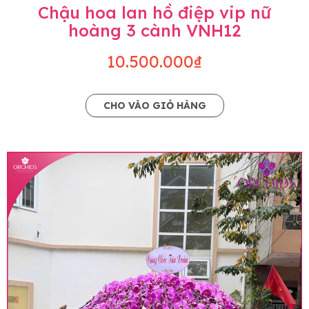
Chậu hoa lan hồ điệp vip nữ
hoàng 3 cành VNH12
10.500.000₫
CHO VÀO GIỎ HÀNG