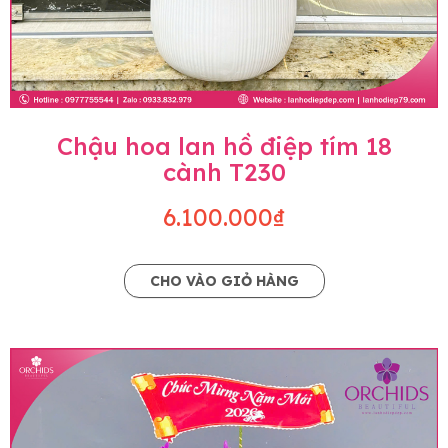
Chậu hoa lan hồ điệp tím 18
cành T230
6.100.000₫
CHO VÀO GIỎ HÀNG