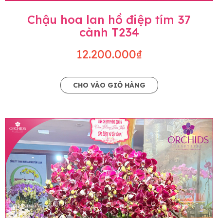
Chậu hoa lan hồ điệp tím 37
cành T234
12.200.000₫
CHO VÀO GIỎ HÀNG