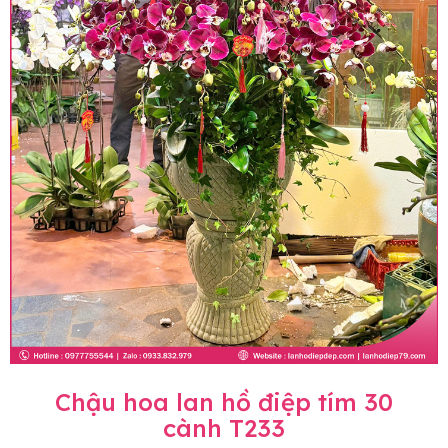
Chậu hoa lan hồ điệp tím 30
cành T233