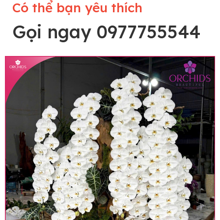
Có thể bạn yêu thích
Gọi ngay 0977755544
Lưu ý trước khi đặt hàng
• Về cây hoa: Một chậu hoa lan hồ điệp đẹp và
hoàn chỉnh sẽ được phối ghép từ nhiều cây hoa
và tạo dáng hoàn toàn thủ công nên có thể sẽ
khác nhau đôi chút giữa sản phẩm thực tế và