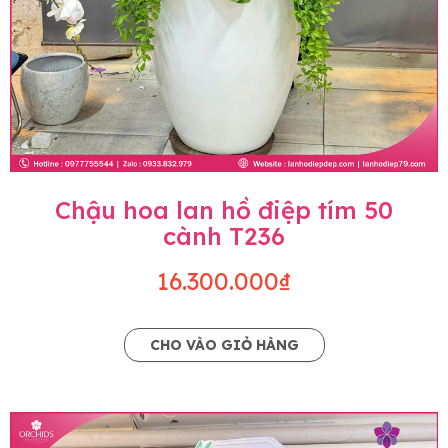
Chậu hoa lan hồ điệp tím 50
cành T236
16.300.000₫
CHO VÀO GIỎ HÀNG