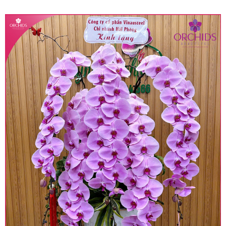
quy định hiện hành.
• Giá trên được miễn ship giao trong nội thành,
miễn phí in thiệp - banner theo yêu cầu khách
hàng.
• Beautiful Orchids liên kết với các cửa hàng
trên toàn quốc để phục vụ giao hoa tận nơi, mỗi
khu vực sẽ có mức giá khác nhau (tùy vào chi
phí mặt bằng, nguyên vật liệu,..) nên giá có thể sẽ
thay đổi so với giá niêm yết trên website. Khách
hàng ở Tỉnh thành khác vui lòng chủ động hỏi lại
giá trước khi đặt hàng, shop sẽ chủ động báo giá
chính xác khi có địa chỉ giao hàng cụ thể.