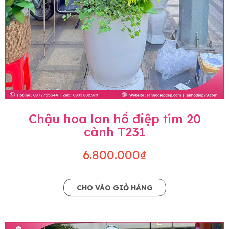
Chậu hoa lan hồ điệp tím 20
cành T231
6.800.000₫
CHO VÀO GIỎ HÀNG