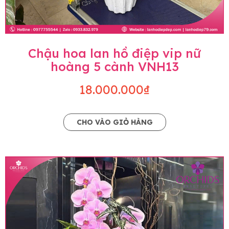
Chậu hoa lan hồ điệp vip nữ
hoàng 5 cành VNH13
18.000.000₫
CHO VÀO GIỎ HÀNG