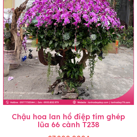
Chậu hoa lan hồ điệp tím ghép
lũa 66 cành T238