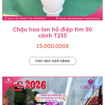
Chậu hoa lan hồ điệp tím 50
cành T235
15.000.000₫
CHO VÀO GIỎ HÀNG