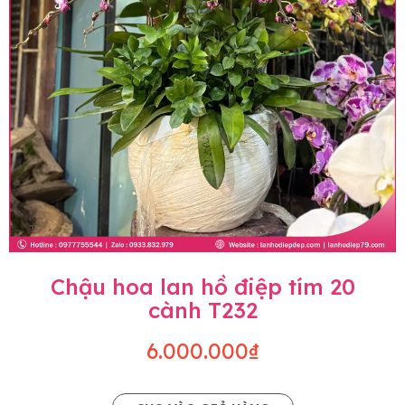
Chậu hoa lan hồ điệp tím 20
cành T232
6.000.000₫