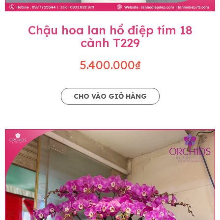
Chậu hoa lan hồ điệp tím 18
cành T229
5.400.000₫
CHO VÀO GIỎ HÀNG