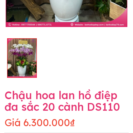
Chậu hoa lan hồ điệp
đa sắc 20 cành DS110
Giá
6.300.000₫