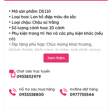
• Mã sản phẩm: DS110
• Loại hoa: Lan hồ điệp màu đa sắc
• Loại chậu: Chậu sứ trắng
• Số lượng cành hoa: 20 cành
• Phụ kiện trang trí: Nơ và các phụ kiện khác (nếu
có)
• Dịp tặng phù hợp: Chúc mừng khai trương,
khánh thành, khởi công, kỉ niệm, sinh nhật, mừng
thọ, mừng cưới, tân gia và các ngày lễ tết trong
Xem thêm
năm
Chat zalo trực tuyến
0933832979
Hỗ trợ sau mua hàng
Hotline đặt hàng
0933338800
0977755544