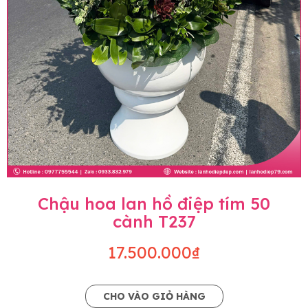
Chậu hoa lan hồ điệp tím 50
cành T237
17.500.000₫
CHO VÀO GIỎ HÀNG