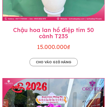
Chậu hoa lan hồ điệp tím 50
cành T235
15.000.000₫
CHO VÀO GIỎ HÀNG