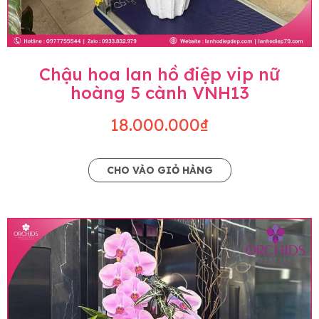
Chậu hoa lan hồ điệp vip nữ
hoàng 5 cành VNH13
18.000.000₫
CHO VÀO GIỎ HÀNG