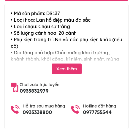
• Mã sản phẩm: DS137
• Loại hoa: Lan hồ điệp màu đa sắc
• Loại chậu: Chậu sứ trắng
• Số lượng cành hoa: 20 cành
• Phụ kiện trang trí: Nơ và các phụ kiện khác (nếu
có)
• Dịp tặng phù hợp: Chúc mừng khai trương,
khánh thành, khởi công, kỉ niệm, sinh nhật, mừng
thọ, mừng cưới, tân gia và các ngày lễ tết trong
Xem thêm
năm
Chat zalo trực tuyến
0933832979
Hỗ trợ sau mua hàng
Hotline đặt hàng
0933338800
0977755544