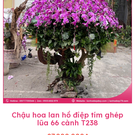
Chậu hoa lan hồ điệp tím ghép
lũa 66 cành T238