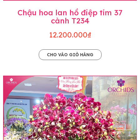
Chậu hoa lan hồ điệp tím 37
cành T234
12.200.000₫
CHO VÀO GIỎ HÀNG