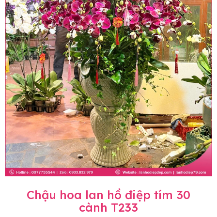
Chậu hoa lan hồ điệp tím 30
cành T233