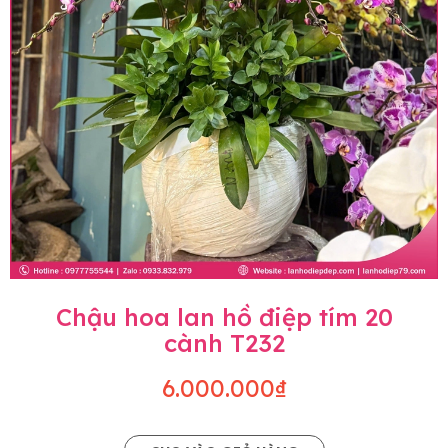
Chậu hoa lan hồ điệp tím 20
cành T232
6.000.000₫