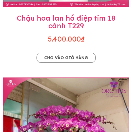
Chậu hoa lan hồ điệp tím 18
cành T229
5.400.000₫
CHO VÀO GIỎ HÀNG