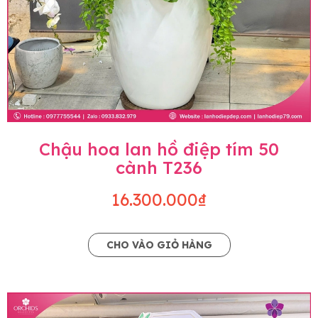
Chậu hoa lan hồ điệp tím 50
cành T236
16.300.000₫
CHO VÀO GIỎ HÀNG