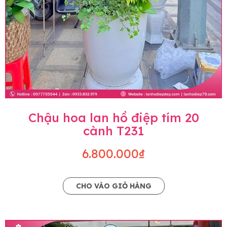
Chậu hoa lan hồ điệp tím 20
cành T231
6.800.000₫
CHO VÀO GIỎ HÀNG