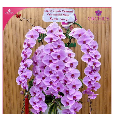
quy định hiện hành.
• Giá trên được miễn ship giao trong nội thành,
miễn phí in thiệp - banner theo yêu cầu khách
hàng.
• Beautiful Orchids liên kết với các cửa hàng
trên toàn quốc để phục vụ giao hoa tận nơi, mỗi
khu vực sẽ có mức giá khác nhau (tùy vào chi
phí mặt bằng, nguyên vật liệu,..) nên giá có thể sẽ
thay đổi so với giá niêm yết trên website. Khách
hàng ở Tỉnh thành khác vui lòng chủ động hỏi lại
giá trước khi đặt hàng, shop sẽ chủ động báo giá
chính xác khi có địa chỉ giao hàng cụ thể.