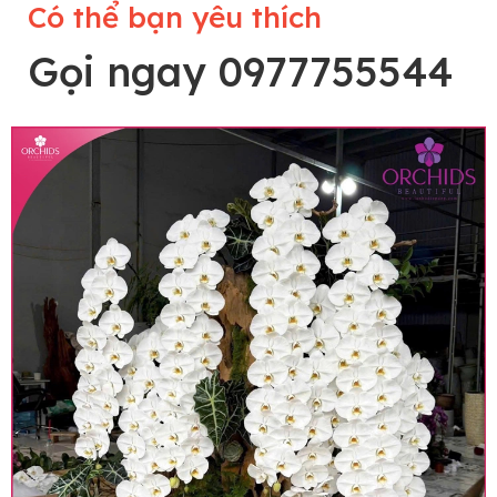
Có thể bạn yêu thích
Gọi ngay 0977755544
Lưu ý trước khi đặt hàng
• Về cây hoa: Một chậu hoa lan hồ điệp đẹp và
hoàn chỉnh sẽ được phối ghép từ nhiều cây hoa
và tạo dáng hoàn toàn thủ công nên có thể sẽ
khác nhau đôi chút giữa sản phẩm thực tế và