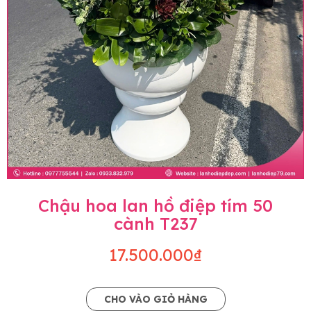
Chậu hoa lan hồ điệp tím 50
cành T237
17.500.000₫
CHO VÀO GIỎ HÀNG