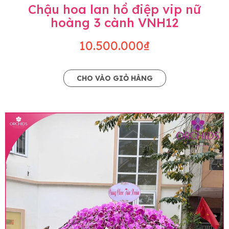
Chậu hoa lan hồ điệp vip nữ
hoàng 3 cành VNH12
10.500.000₫
CHO VÀO GIỎ HÀNG