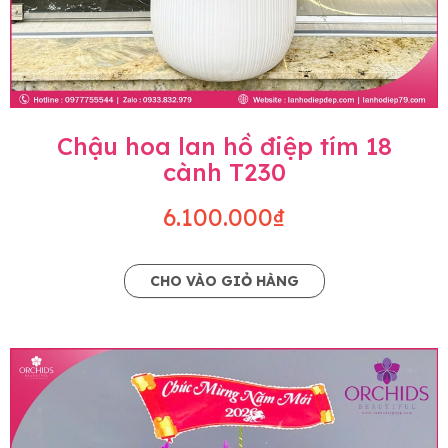
Chậu hoa lan hồ điệp tím 18
cành T230
6.100.000₫
CHO VÀO GIỎ HÀNG