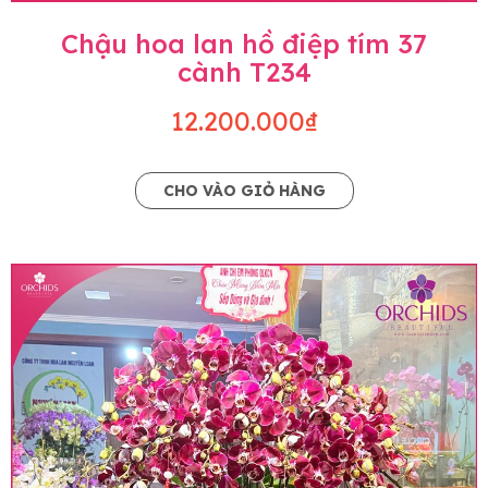
Chậu hoa lan hồ điệp tím 37
cành T234
12.200.000₫
CHO VÀO GIỎ HÀNG