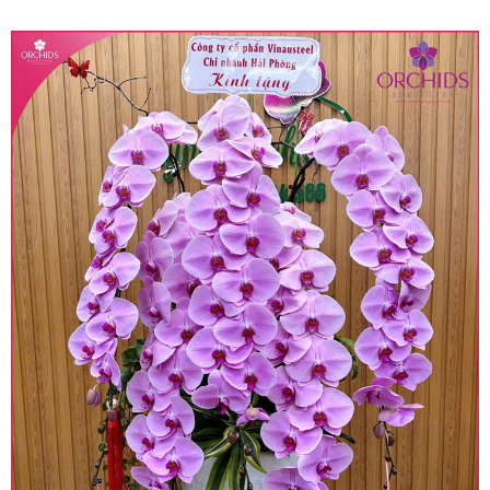
quy định hiện hành.
• Giá trên được miễn ship giao trong nội thành,
miễn phí in thiệp - banner theo yêu cầu khách
hàng.
• Beautiful Orchids liên kết với các cửa hàng
trên toàn quốc để phục vụ giao hoa tận nơi, mỗi
khu vực sẽ có mức giá khác nhau (tùy vào chi
phí mặt bằng, nguyên vật liệu,..) nên giá có thể sẽ
thay đổi so với giá niêm yết trên website. Khách
hàng ở Tỉnh thành khác vui lòng chủ động hỏi lại
giá trước khi đặt hàng, shop sẽ chủ động báo giá
chính xác khi có địa chỉ giao hàng cụ thể.