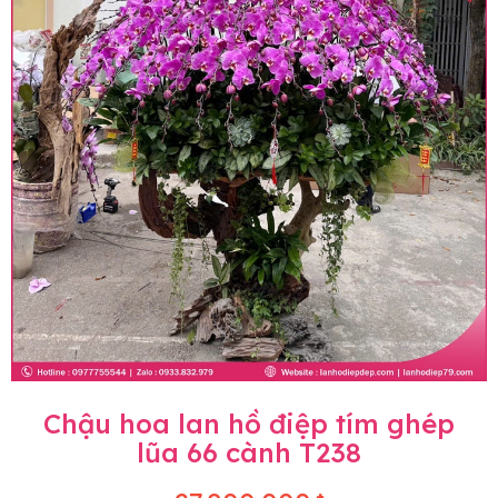
Chậu hoa lan hồ điệp tím ghép
lũa 66 cành T238