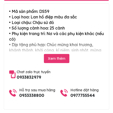
• Mã sản phẩm: DS59
• Loại hoa: Lan hồ điệp màu đa sắc
• Loại chậu: Chậu sứ đỏ
• Số lượng cành hoa: 25 cành
• Phụ kiện trang trí: Nơ và các phụ kiện khác (nếu
có)
• Dịp tặng phù hợp: Chúc mừng khai trương,
khánh thành, khởi công, kỉ niệm, sinh nhật, mừng
thọ, mừng cưới, tân gia và các ngày lễ tết trong
Xem thêm
năm
Chat zalo trực tuyến
0933832979
Hỗ trợ sau mua hàng
Hotline đặt hàng
0933338800
0977755544