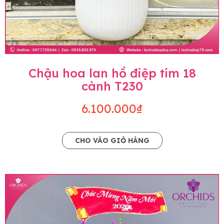
Chậu hoa lan hồ điệp tím 18
cành T230
6.100.000₫
CHO VÀO GIỎ HÀNG