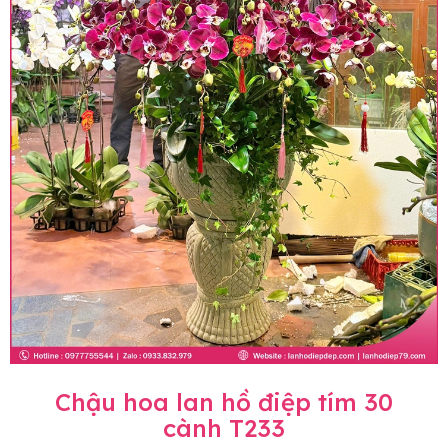
Chậu hoa lan hồ điệp tím 30
cành T233