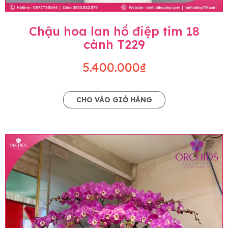
Chậu hoa lan hồ điệp tím 18
cành T229
5.400.000₫
CHO VÀO GIỎ HÀNG