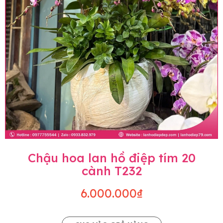
Chậu hoa lan hồ điệp tím 20
cành T232
6.000.000₫