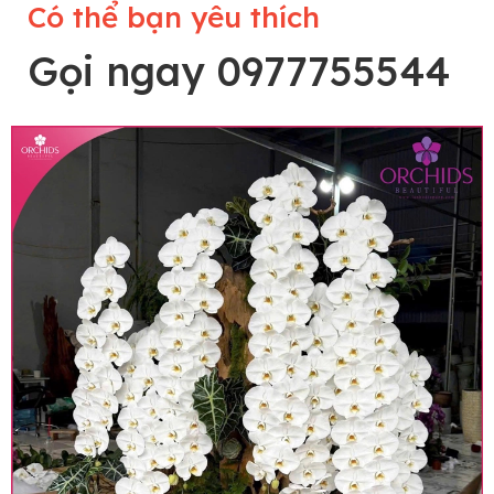
Có thể bạn yêu thích
Gọi ngay 0977755544
Lưu ý trước khi đặt hàng
• Về cây hoa: Một chậu hoa lan hồ điệp đẹp và
hoàn chỉnh sẽ được phối ghép từ nhiều cây hoa
và tạo dáng hoàn toàn thủ công nên có thể sẽ
khác nhau đôi chút giữa sản phẩm thực tế và