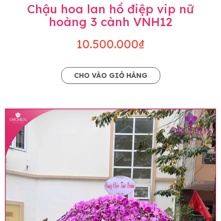
Chậu hoa lan hồ điệp vip nữ
hoàng 3 cành VNH12
10.500.000₫
CHO VÀO GIỎ HÀNG