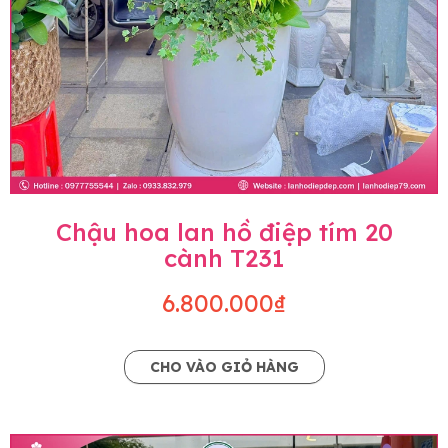
Chậu hoa lan hồ điệp tím 20
cành T231
6.800.000₫
CHO VÀO GIỎ HÀNG