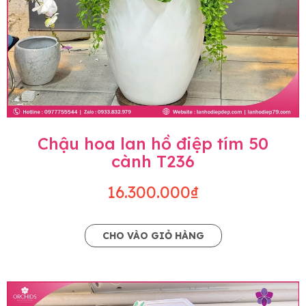
Chậu hoa lan hồ điệp tím 50
cành T236
16.300.000₫
CHO VÀO GIỎ HÀNG