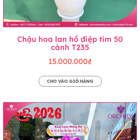
Chậu hoa lan hồ điệp tím 50
cành T235
15.000.000₫
CHO VÀO GIỎ HÀNG