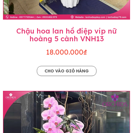
Chậu hoa lan hồ điệp vip nữ
hoàng 5 cành VNH13
18.000.000₫
CHO VÀO GIỎ HÀNG