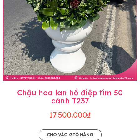
Chậu hoa lan hồ điệp tím 50
cành T237
17.500.000₫
CHO VÀO GIỎ HÀNG