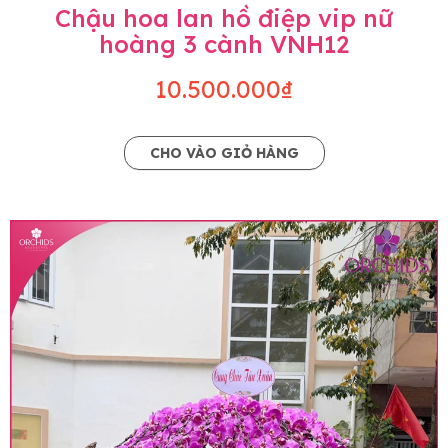
Chậu hoa lan hồ điệp vip nữ
hoàng 3 cành VNH12
10.500.000₫
CHO VÀO GIỎ HÀNG