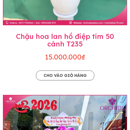
Chậu hoa lan hồ điệp tím 50
cành T235
15.000.000₫
CHO VÀO GIỎ HÀNG