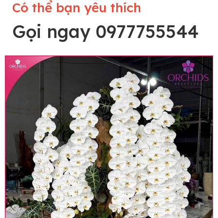
Có thể bạn yêu thích
Gọi ngay 0977755544
Lưu ý trước khi đặt hàng
• Về cây hoa: Một chậu hoa lan hồ điệp đẹp và
hoàn chỉnh sẽ được phối ghép từ nhiều cây hoa
và tạo dáng hoàn toàn thủ công nên có thể sẽ
khác nhau đôi chút giữa sản phẩm thực tế và