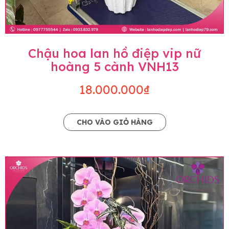
Chậu hoa lan hồ điệp vip nữ
hoàng 5 cành VNH13
18.000.000₫
CHO VÀO GIỎ HÀNG