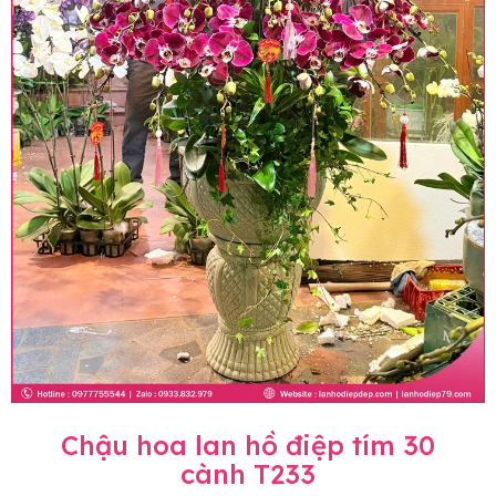
Chậu hoa lan hồ điệp tím 30
cành T233