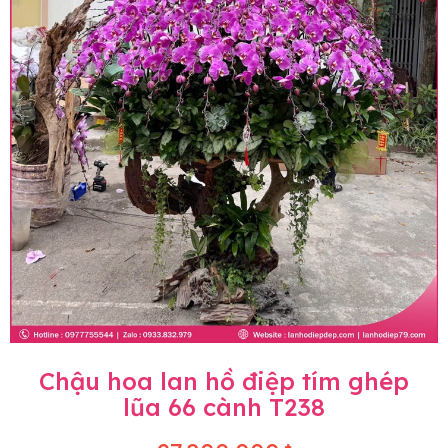
Chậu hoa lan hồ điệp tím ghép
lũa 66 cành T238