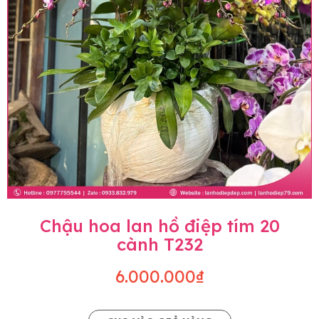
Chậu hoa lan hồ điệp tím 20
cành T232
6.000.000₫