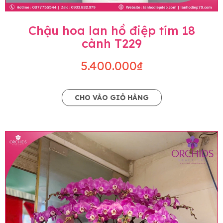
Chậu hoa lan hồ điệp tím 18
cành T229
5.400.000₫
CHO VÀO GIỎ HÀNG