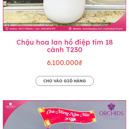
Chậu hoa lan hồ điệp tím 18
cành T230
6.100.000₫
CHO VÀO GIỎ HÀNG