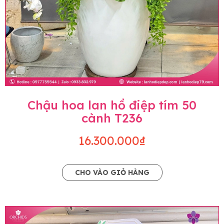
Chậu hoa lan hồ điệp tím 50
cành T236
16.300.000₫
CHO VÀO GIỎ HÀNG