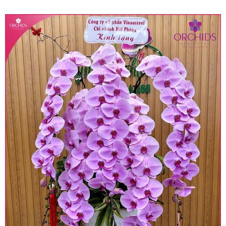
quy định hiện hành.
• Giá trên được miễn ship giao trong nội thành,
miễn phí in thiệp - banner theo yêu cầu khách
hàng.
• Beautiful Orchids liên kết với các cửa hàng
trên toàn quốc để phục vụ giao hoa tận nơi, mỗi
khu vực sẽ có mức giá khác nhau (tùy vào chi
phí mặt bằng, nguyên vật liệu,..) nên giá có thể sẽ
thay đổi so với giá niêm yết trên website. Khách
hàng ở Tỉnh thành khác vui lòng chủ động hỏi lại
giá trước khi đặt hàng, shop sẽ chủ động báo giá
chính xác khi có địa chỉ giao hàng cụ thể.