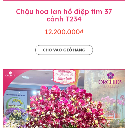
Chậu hoa lan hồ điệp tím 37
cành T234
12.200.000₫
CHO VÀO GIỎ HÀNG