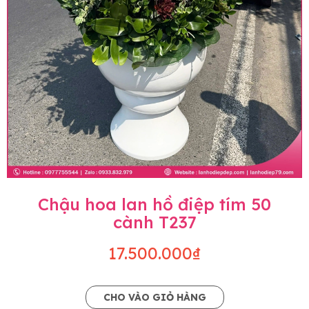
Chậu hoa lan hồ điệp tím 50
cành T237
17.500.000₫
CHO VÀO GIỎ HÀNG