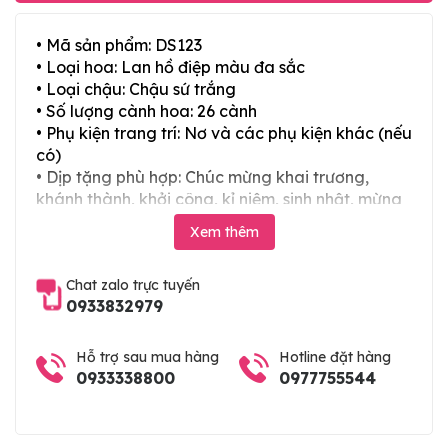
• Mã sản phẩm: DS123
• Loại hoa: Lan hồ điệp màu đa sắc
• Loại chậu: Chậu sứ trắng
• Số lượng cành hoa: 26 cành
• Phụ kiện trang trí: Nơ và các phụ kiện khác (nếu
có)
• Dịp tặng phù hợp: Chúc mừng khai trương,
khánh thành, khởi công, kỉ niệm, sinh nhật, mừng
thọ, mừng cưới, tân gia và các ngày lễ tết trong
Xem thêm
năm
Chat zalo trực tuyến
0933832979
Hỗ trợ sau mua hàng
Hotline đặt hàng
0933338800
0977755544