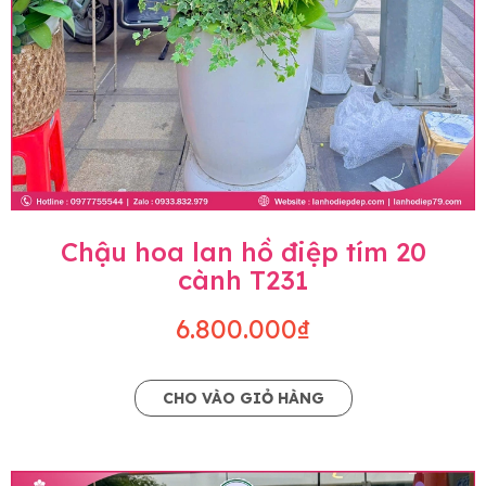
Chậu hoa lan hồ điệp tím 20
cành T231
6.800.000₫
CHO VÀO GIỎ HÀNG