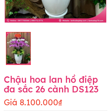
Chậu hoa lan hồ điệp
đa sắc 26 cành DS123
Giá
8.100.000₫