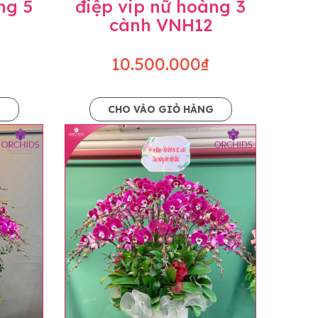
ng 5
điệp vip nữ hoàng 3
cành VNH12
10.500.000₫
G
CHO VÀO GIỎ HÀNG
o dáng hoàn toàn thủ công nên có thể sẽ
kiện khách quan, tùy vào thời điểm hoa nở
ọn với mức độ giống mẫu khoảng 80-90%,
lạc với khách hàng để thông báo và tư vấn
n hoặc không liên lạc được với người