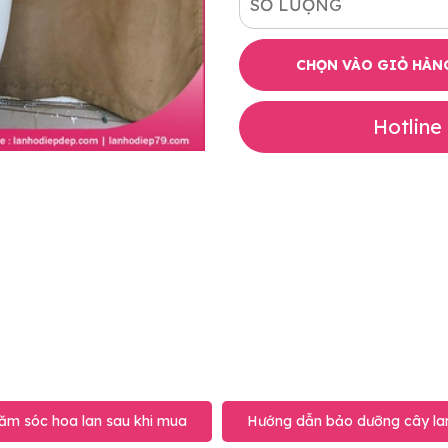
SỐ LƯỢNG
CHỌN VÀO GIỎ HÀN
Hotline
ăm sóc hoa lan sau khi mua
Hướng dẫn bảo dưỡng cây lan