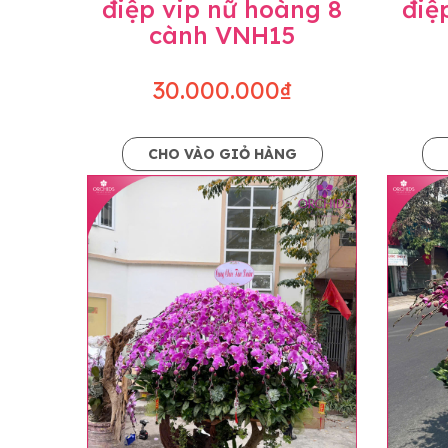
điệp vip nữ hoàng 8
điệ
cành VNH15
30.000.000₫
CHO VÀO GIỎ HÀNG
Lưu ý trước khi đặt hàng
• Về cây hoa: Một chậu hoa lan hồ điệp đẹ
khác nhau đôi chút giữa sản phẩm thực tế 
nhiều, nở ít khi shop có sẵn nên sẽ thay đổ
• Về kiểu dáng & phụ kiện: Beautiful Orc
nếu có thay đổi về màu sắc hoa và kiểu ch
loại hoa và phụ kiện thay thế, vẫn giữ ng