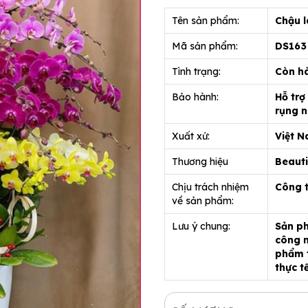
Tên sản phẩm:
Chậu l
Mã sản phẩm:
DS16
Tình trạng:
Còn h
Bảo hành:
Hỗ trợ
rụng n
Xuất xứ:
Việt 
Thương hiệu
Beauti
Chịu trách nhiệm
Công 
về sản phẩm:
Lưu ý chung:
Sản ph
công n
phẩm t
thực t