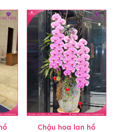
hồ
Chậu hoa lan hồ