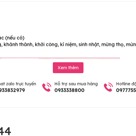
ác (nếu có)
 khánh thành, khởi công, kỉ niệm, sinh nhật, mừng thọ, mừn
Xem thêm
at zalo trực tuyến
Hỗ trợ sau mua hàng
Hotline đ
933832979
0933338800
097775
44