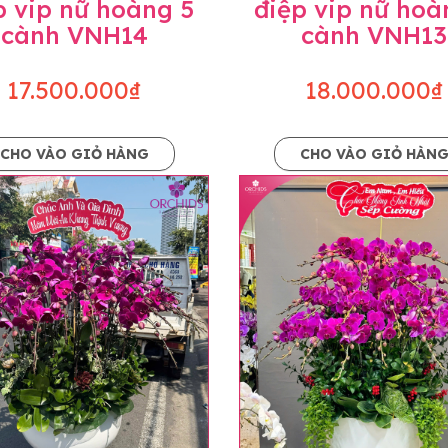
p vip nữ hoàng 5
điệp vip nữ hoà
cành VNH14
cành VNH13
17.500.000₫
18.000.000₫
CHO VÀO GIỎ HÀNG
CHO VÀO GIỎ HÀN
p và hoàn chỉnh sẽ được phối ghép từ nhiều cây hoa và tạ
và trên hình. Cây hoa lan còn phụ thuộc theo mùa và điều 
i về độ dầy hoa, thưa hoa và cách trang trí.
hids cam kết sản phẩm được thực hiện dựa trên mẫu đã ch
ậu cũng như phụ kiện trang trí chúng tôi sẽ chủ động liên 
uyên mức giá không thay đổi. Trường hợp không đủ thời gia