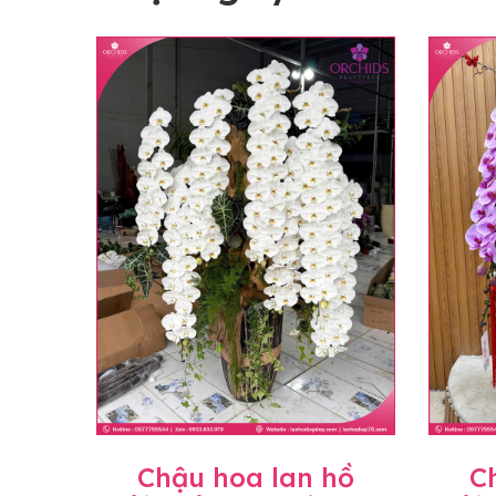
Chậu hoa lan hồ
C