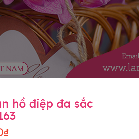
n hồ điệp đa sắc
163
0₫