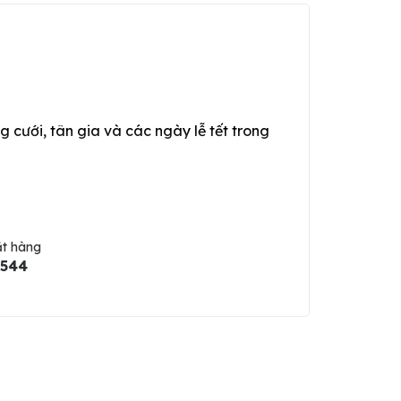
g cưới, tân gia và các ngày lễ tết trong
ặt hàng
5544