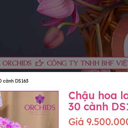
30 cành DS163
Chậu hoa la
30 cành DS
Giá
9.500.00