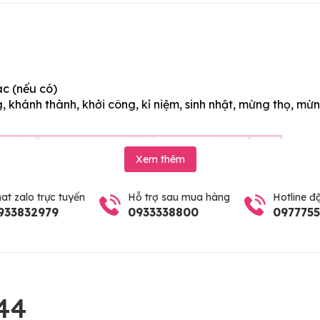
ác (nếu có)
 khánh thành, khởi công, kỉ niệm, sinh nhật, mừng thọ, mừn
Xem thêm
at zalo trực tuyến
Hỗ trợ sau mua hàng
Hotline đ
933832979
0933338800
097775
44