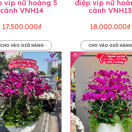
p vip nữ hoàng 5
điệp vip nữ hoà
cành VNH14
cành VNH13
17.500.000₫
18.000.000₫
CHO VÀO GIỎ HÀNG
CHO VÀO GIỎ HÀN
p và hoàn chỉnh sẽ được phối ghép từ nhiều cây hoa và tạ
và trên hình. Cây hoa lan còn phụ thuộc theo mùa và điều 
i về độ dầy hoa, thưa hoa và cách trang trí.
hids cam kết sản phẩm được thực hiện dựa trên mẫu đã ch
ậu cũng như phụ kiện trang trí chúng tôi sẽ chủ động liên 
uyên mức giá không thay đổi. Trường hợp không đủ thời gia