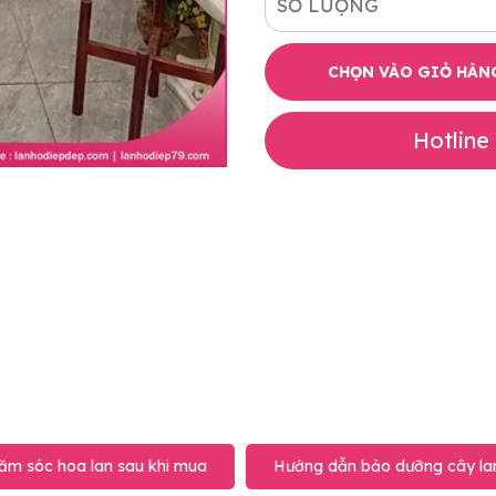
SỐ LƯỢNG
CHỌN VÀO GIỎ HÀN
Hotline
ăm sóc hoa lan sau khi mua
Hướng dẫn bảo dưỡng cây lan