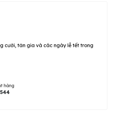
g cưới, tân gia và các ngày lễ tết trong
ặt hàng
5544