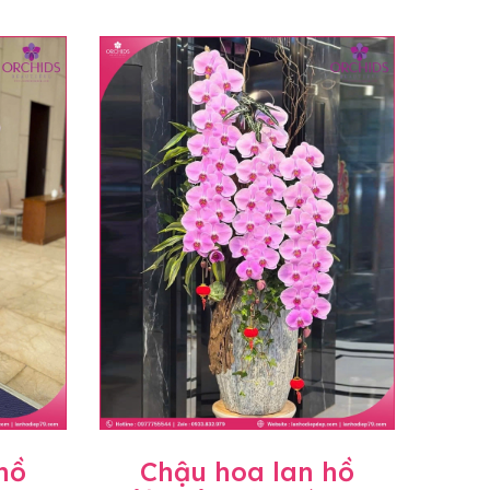
hồ
Chậu hoa lan hồ