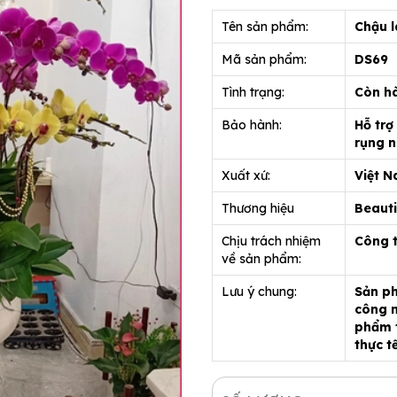
Tên sản phẩm:
Chậu l
Mã sản phẩm:
DS69
Tình trạng:
Còn h
Bảo hành:
Hỗ trợ
rụng n
Xuất xứ:
Việt 
Thương hiệu
Beauti
Chịu trách nhiệm
Công 
về sản phẩm:
Lưu ý chung:
Sản ph
công n
phẩm t
thực t