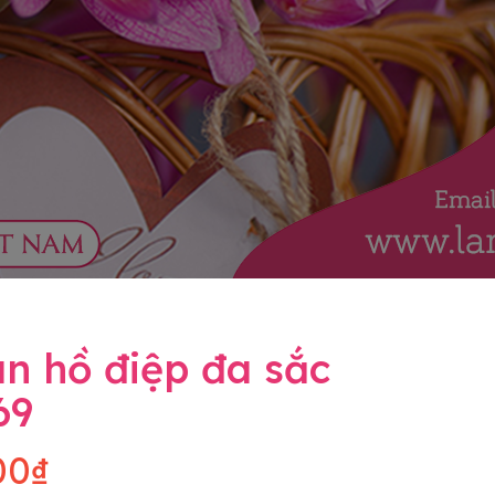
n hồ điệp đa sắc
69
00₫