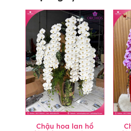
Chậu hoa lan hồ
C