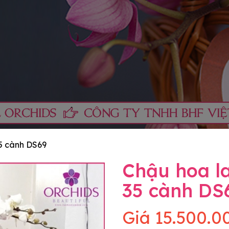
35 cành DS69
Chậu hoa la
35 cành DS
Giá
15.500.0