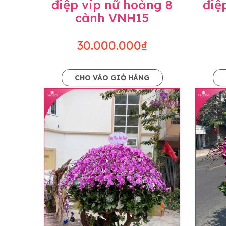
điệp vip nữ hoàng 8
điệ
cành VNH15
30.000.000₫
CHO VÀO GIỎ HÀNG
Lưu ý trước khi đặt hàng
• Về cây hoa: Một chậu hoa lan hồ điệp đẹ
khác nhau đôi chút giữa sản phẩm thực tế 
nhiều, nở ít khi shop có sẵn nên sẽ thay đổ
• Về kiểu dáng & phụ kiện: Beautiful Orc
nếu có thay đổi về màu sắc hoa và kiểu ch
loại hoa và phụ kiện thay thế, vẫn giữ ng