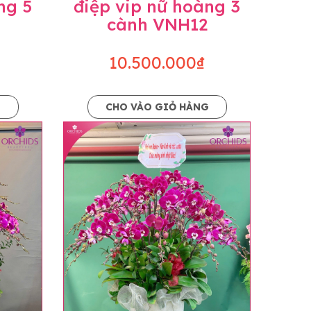
ng 5
điệp vip nữ hoàng 3
cành VNH12
10.500.000₫
G
CHO VÀO GIỎ HÀNG
o dáng hoàn toàn thủ công nên có thể sẽ
kiện khách quan, tùy vào thời điểm hoa nở
ọn với mức độ giống mẫu khoảng 80-90%,
lạc với khách hàng để thông báo và tư vấn
n hoặc không liên lạc được với người