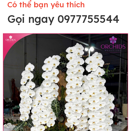
Có thể bạn yêu thích
Gọi ngay 0977755544
Lưu ý trước khi đặt hàng
• Về cây hoa: Một chậu hoa lan hồ điệp đẹp và
hoàn chỉnh sẽ được phối ghép từ nhiều cây hoa
và tạo dáng hoàn toàn thủ công nên có thể sẽ
khác nhau đôi chút giữa sản phẩm thực tế và