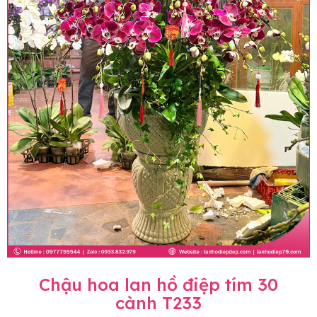
Chậu hoa lan hồ điệp tím 30
cành T233