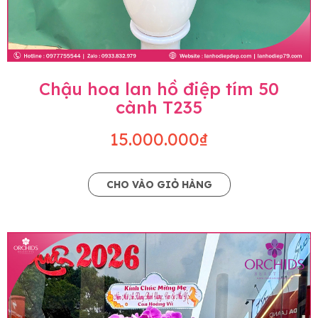
Chậu hoa lan hồ điệp tím 50
cành T235
15.000.000₫
CHO VÀO GIỎ HÀNG