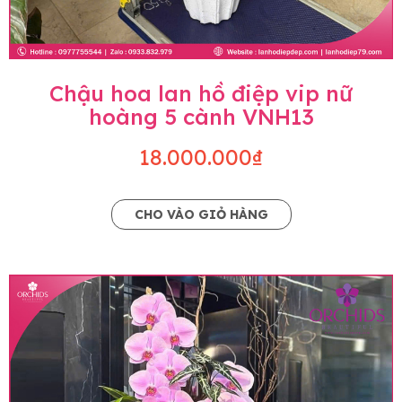
Chậu hoa lan hồ điệp vip nữ
hoàng 5 cành VNH13
18.000.000₫
CHO VÀO GIỎ HÀNG