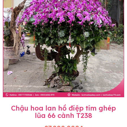
Chậu hoa lan hồ điệp tím ghép
lũa 66 cành T238