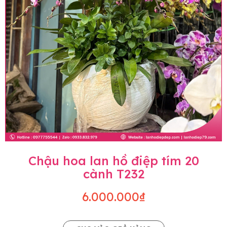
Chậu hoa lan hồ điệp tím 20
cành T232
6.000.000₫