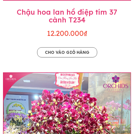
Chậu hoa lan hồ điệp tím 37
cành T234
12.200.000₫
CHO VÀO GIỎ HÀNG