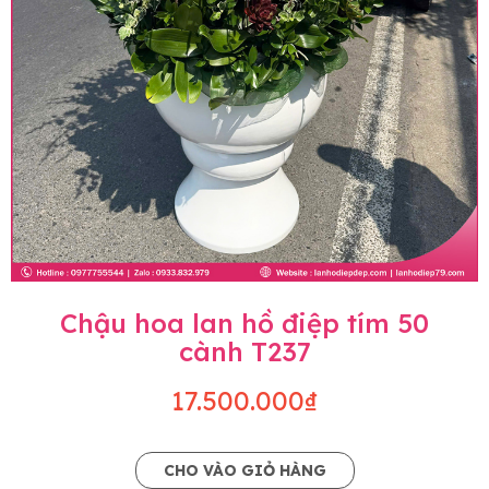
Chậu hoa lan hồ điệp tím 50
cành T237
17.500.000₫
CHO VÀO GIỎ HÀNG