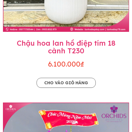
Chậu hoa lan hồ điệp tím 18
cành T230
6.100.000₫
CHO VÀO GIỎ HÀNG