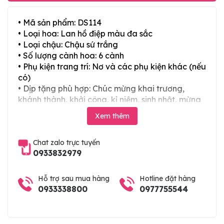
• Mã sản phẩm: DS114
• Loại hoa: Lan hồ điệp màu đa sắc
• Loại chậu: Chậu sứ trắng
• Số lượng cành hoa: 6 cành
• Phụ kiện trang trí: Nơ và các phụ kiện khác (nếu
có)
• Dịp tặng phù hợp: Chúc mừng khai trương,
khánh thành, khởi công, kỉ niệm, sinh nhật, mừng
thọ, mừng cưới, tân gia và các ngày lễ tết trong
Xem thêm
năm
Chat zalo trực tuyến
0933832979
Hỗ trợ sau mua hàng
Hotline đặt hàng
0933338800
0977755544