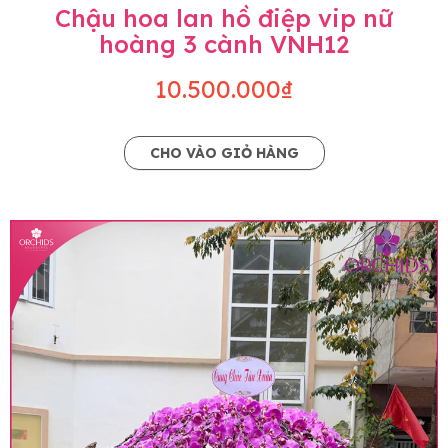
Chậu hoa lan hồ điệp vip nữ
hoàng 3 cành VNH12
10.500.000₫
CHO VÀO GIỎ HÀNG