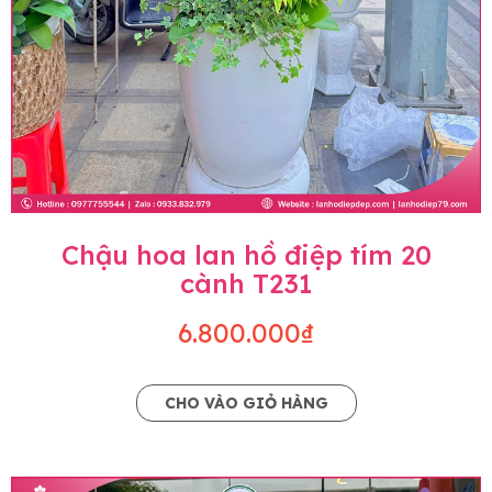
Chậu hoa lan hồ điệp tím 20
cành T231
6.800.000₫
CHO VÀO GIỎ HÀNG