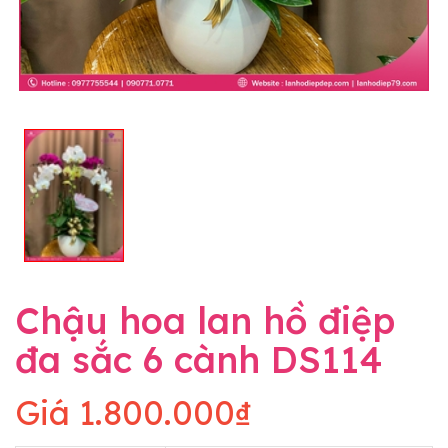
Chậu hoa lan hồ điệp
đa sắc 6 cành DS114
Giá
1.800.000₫