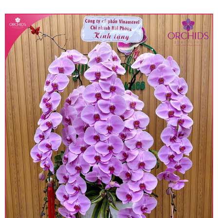
quy định hiện hành.
• Giá trên được miễn ship giao trong nội thành,
miễn phí in thiệp - banner theo yêu cầu khách
hàng.
• Beautiful Orchids liên kết với các cửa hàng
trên toàn quốc để phục vụ giao hoa tận nơi, mỗi
khu vực sẽ có mức giá khác nhau (tùy vào chi
phí mặt bằng, nguyên vật liệu,..) nên giá có thể sẽ
thay đổi so với giá niêm yết trên website. Khách
hàng ở Tỉnh thành khác vui lòng chủ động hỏi lại
giá trước khi đặt hàng, shop sẽ chủ động báo giá
chính xác khi có địa chỉ giao hàng cụ thể.