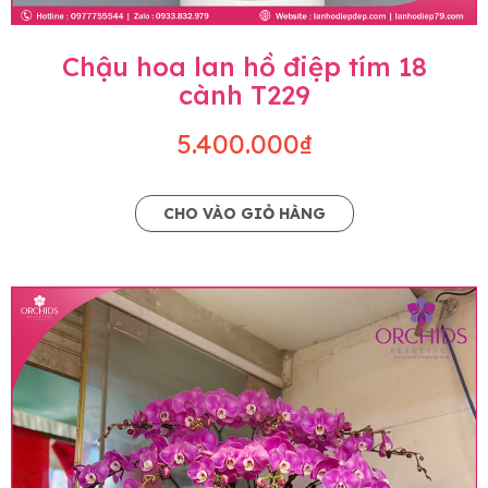
Chậu hoa lan hồ điệp tím 18
cành T229
5.400.000₫
CHO VÀO GIỎ HÀNG