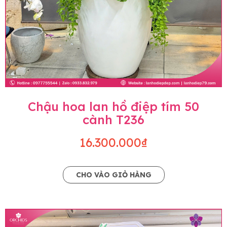
Chậu hoa lan hồ điệp tím 50
cành T236
16.300.000₫
CHO VÀO GIỎ HÀNG