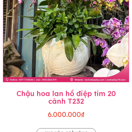
Chậu hoa lan hồ điệp tím 20
cành T232
6.000.000₫