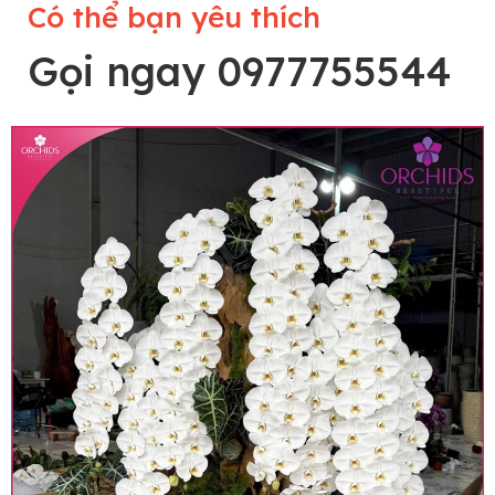
Có thể bạn yêu thích
Gọi ngay 0977755544
Lưu ý trước khi đặt hàng
• Về cây hoa: Một chậu hoa lan hồ điệp đẹp và
hoàn chỉnh sẽ được phối ghép từ nhiều cây hoa
và tạo dáng hoàn toàn thủ công nên có thể sẽ
khác nhau đôi chút giữa sản phẩm thực tế và