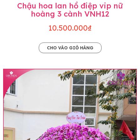
Chậu hoa lan hồ điệp vip nữ
hoàng 3 cành VNH12
10.500.000₫
CHO VÀO GIỎ HÀNG