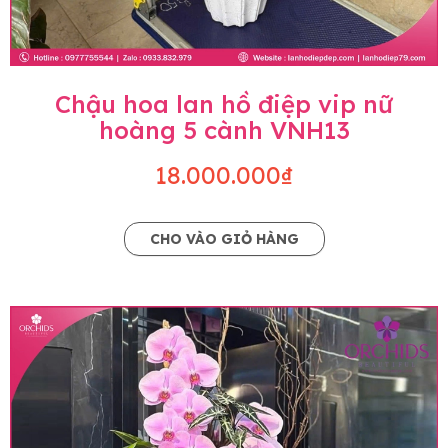
Chậu hoa lan hồ điệp vip nữ
hoàng 5 cành VNH13
18.000.000₫
CHO VÀO GIỎ HÀNG