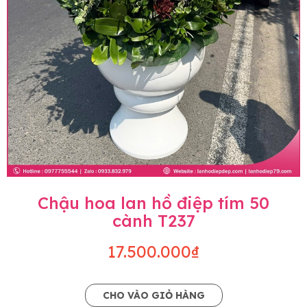
Chậu hoa lan hồ điệp tím 50
cành T237
17.500.000₫
CHO VÀO GIỎ HÀNG