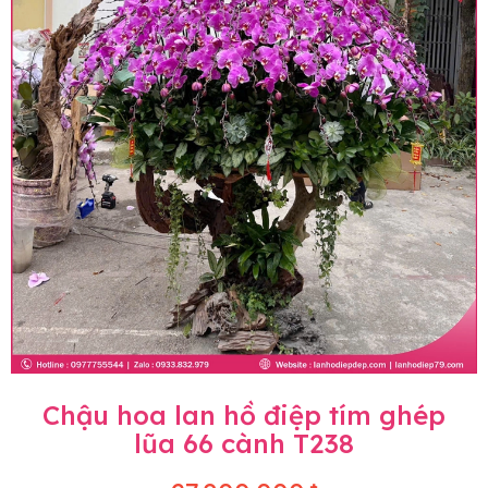
Chậu hoa lan hồ điệp tím ghép
lũa 66 cành T238