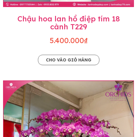
Chậu hoa lan hồ điệp tím 18
cành T229
5.400.000₫
CHO VÀO GIỎ HÀNG