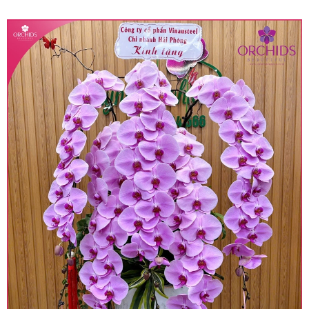
quy định hiện hành.
• Giá trên được miễn ship giao trong nội thành,
miễn phí in thiệp - banner theo yêu cầu khách
hàng.
• Beautiful Orchids liên kết với các cửa hàng
trên toàn quốc để phục vụ giao hoa tận nơi, mỗi
khu vực sẽ có mức giá khác nhau (tùy vào chi
phí mặt bằng, nguyên vật liệu,..) nên giá có thể sẽ
thay đổi so với giá niêm yết trên website. Khách
hàng ở Tỉnh thành khác vui lòng chủ động hỏi lại
giá trước khi đặt hàng, shop sẽ chủ động báo giá
chính xác khi có địa chỉ giao hàng cụ thể.