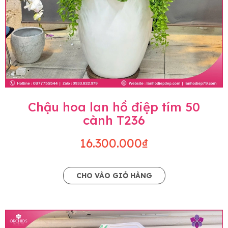
Chậu hoa lan hồ điệp tím 50
cành T236
16.300.000₫
CHO VÀO GIỎ HÀNG