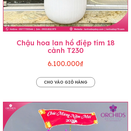
Chậu hoa lan hồ điệp tím 18
cành T230
6.100.000₫
CHO VÀO GIỎ HÀNG