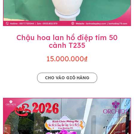
Chậu hoa lan hồ điệp tím 50
cành T235
15.000.000₫
CHO VÀO GIỎ HÀNG