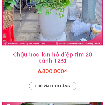
Chậu hoa lan hồ điệp tím 20
cành T231
6.800.000₫
CHO VÀO GIỎ HÀNG