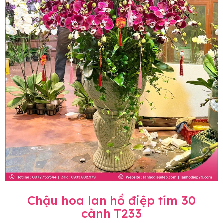
Chậu hoa lan hồ điệp tím 30
cành T233