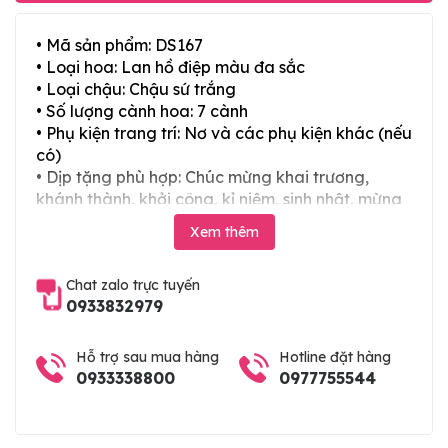
• Mã sản phẩm: DS167
• Loại hoa: Lan hồ điệp màu đa sắc
• Loại chậu: Chậu sứ trắng
• Số lượng cành hoa: 7 cành
• Phụ kiện trang trí: Nơ và các phụ kiện khác (nếu
có)
• Dịp tặng phù hợp: Chúc mừng khai trương,
khánh thành, khởi công, kỉ niệm, sinh nhật, mừng
thọ, mừng cưới, tân gia và các ngày lễ tết trong
Xem thêm
năm
Chat zalo trực tuyến
0933832979
Hỗ trợ sau mua hàng
Hotline đặt hàng
0933338800
0977755544