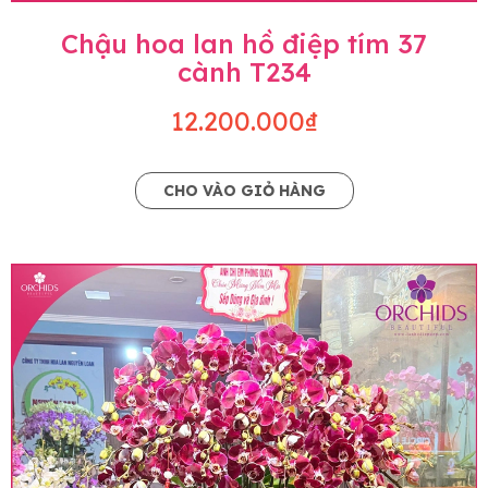
Chậu hoa lan hồ điệp tím 37
cành T234
12.200.000₫
CHO VÀO GIỎ HÀNG