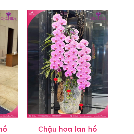
hồ
Chậu hoa lan hồ