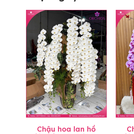
Chậu hoa lan hồ
C