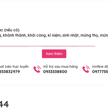
ác (nếu có)
 khánh thành, khởi công, kỉ niệm, sinh nhật, mừng thọ, mừn
Xem thêm
at zalo trực tuyến
Hỗ trợ sau mua hàng
Hotline đ
933832979
0933338800
097775
44