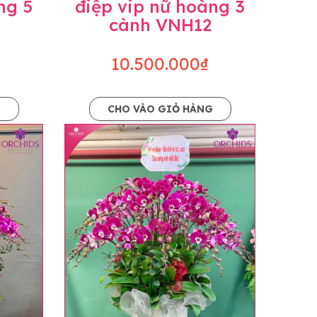
ng 5
điệp vip nữ hoàng 3
cành VNH12
10.500.000₫
G
CHO VÀO GIỎ HÀNG
o dáng hoàn toàn thủ công nên có thể sẽ
kiện khách quan, tùy vào thời điểm hoa nở
ọn với mức độ giống mẫu khoảng 80-90%,
lạc với khách hàng để thông báo và tư vấn
n hoặc không liên lạc được với người