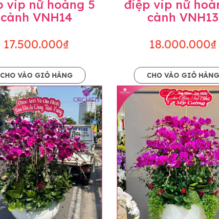
p vip nữ hoàng 5
điệp vip nữ hoà
cành VNH14
cành VNH13
17.500.000₫
18.000.000₫
CHO VÀO GIỎ HÀNG
CHO VÀO GIỎ HÀN
p và hoàn chỉnh sẽ được phối ghép từ nhiều cây hoa và tạ
và trên hình. Cây hoa lan còn phụ thuộc theo mùa và điều 
i về độ dầy hoa, thưa hoa và cách trang trí.
hids cam kết sản phẩm được thực hiện dựa trên mẫu đã ch
ậu cũng như phụ kiện trang trí chúng tôi sẽ chủ động liên 
uyên mức giá không thay đổi. Trường hợp không đủ thời gia