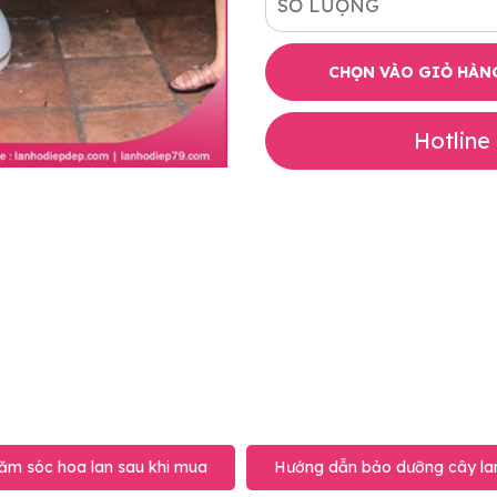
SỐ LƯỢNG
CHỌN VÀO GIỎ HÀN
Hotline
ăm sóc hoa lan sau khi mua
Hướng dẫn bảo dưỡng cây lan