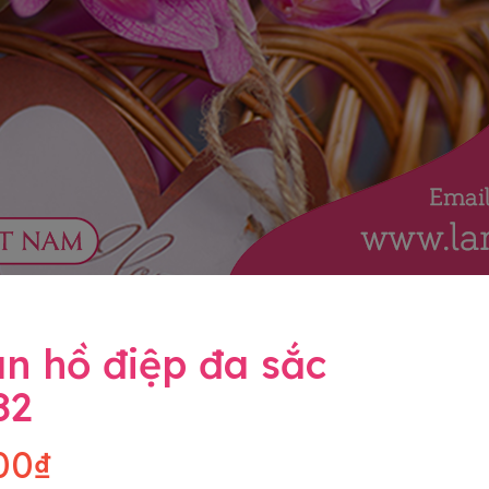
n hồ điệp đa sắc
82
00₫