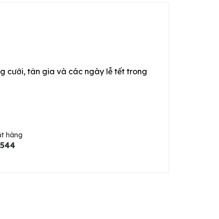
g cưới, tân gia và các ngày lễ tết trong
ặt hàng
5544