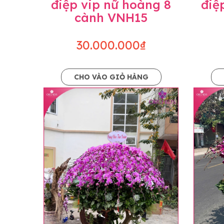
điệp vip nữ hoàng 8
điệ
cành VNH15
30.000.000₫
CHO VÀO GIỎ HÀNG
Lưu ý trước khi đặt hàng
• Về cây hoa: Một chậu hoa lan hồ điệp đẹ
khác nhau đôi chút giữa sản phẩm thực tế 
nhiều, nở ít khi shop có sẵn nên sẽ thay đổ
• Về kiểu dáng & phụ kiện: Beautiful Orc
nếu có thay đổi về màu sắc hoa và kiểu ch
loại hoa và phụ kiện thay thế, vẫn giữ ng