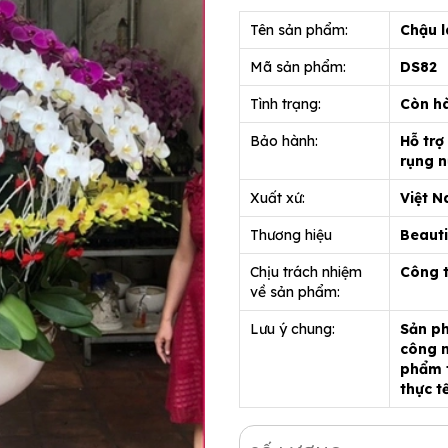
Tên sản phẩm:
Chậu l
Mã sản phẩm:
DS82
Tình trạng:
Còn h
Bảo hành:
Hỗ trợ
rụng n
Xuất xứ:
Việt 
Thương hiệu
Beauti
Chịu trách nhiệm
Công 
về sản phẩm:
Lưu ý chung:
Sản ph
công n
phẩm t
thực t