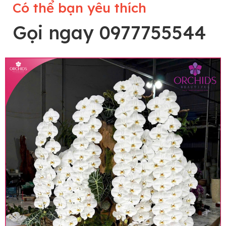
Có thể bạn yêu thích
Gọi ngay 0977755544
Lưu ý trước khi đặt hàng
• Về cây hoa: Một chậu hoa lan hồ điệp đẹp và
hoàn chỉnh sẽ được phối ghép từ nhiều cây hoa
và tạo dáng hoàn toàn thủ công nên có thể sẽ
khác nhau đôi chút giữa sản phẩm thực tế và