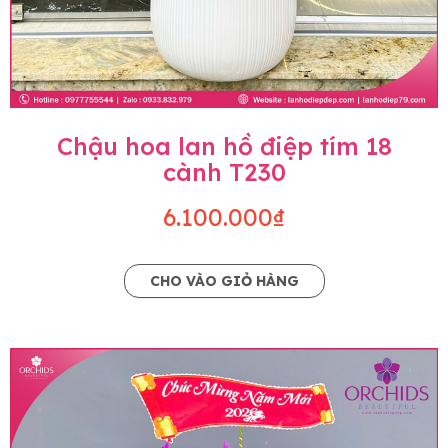
Chậu hoa lan hồ điệp tím 18
cành T230
6.100.000₫
CHO VÀO GIỎ HÀNG