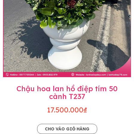
Chậu hoa lan hồ điệp tím 50
cành T237
17.500.000₫
CHO VÀO GIỎ HÀNG