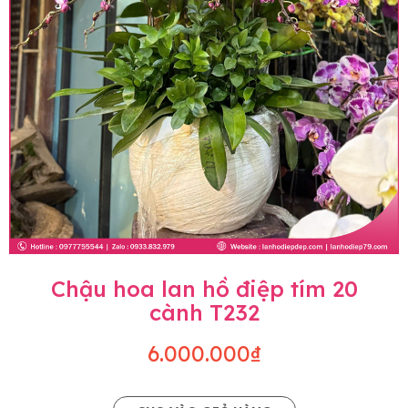
Chậu hoa lan hồ điệp tím 20
cành T232
6.000.000₫