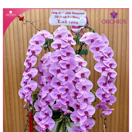
quy định hiện hành.
• Giá trên được miễn ship giao trong nội thành,
miễn phí in thiệp - banner theo yêu cầu khách
hàng.
• Beautiful Orchids liên kết với các cửa hàng
trên toàn quốc để phục vụ giao hoa tận nơi, mỗi
khu vực sẽ có mức giá khác nhau (tùy vào chi
phí mặt bằng, nguyên vật liệu,..) nên giá có thể sẽ
thay đổi so với giá niêm yết trên website. Khách
hàng ở Tỉnh thành khác vui lòng chủ động hỏi lại
giá trước khi đặt hàng, shop sẽ chủ động báo giá
chính xác khi có địa chỉ giao hàng cụ thể.