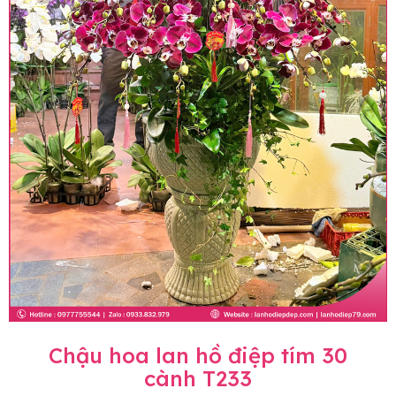
Chậu hoa lan hồ điệp tím 30
cành T233