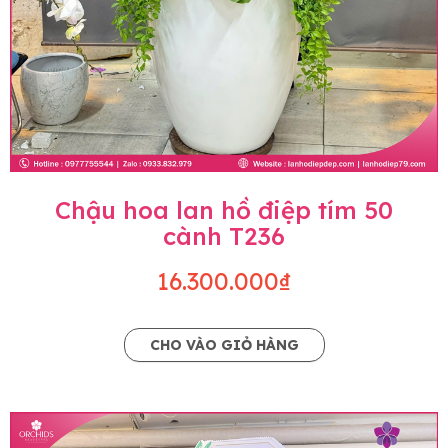
Chậu hoa lan hồ điệp tím 50
cành T236
16.300.000₫
CHO VÀO GIỎ HÀNG