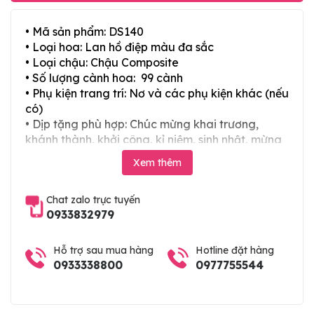
• Mã sản phẩm: DS140
• Loại hoa: Lan hồ điệp màu đa sắc
• Loại chậu: Chậu Composite
• Số lượng cành hoa: 99 cành
• Phụ kiện trang trí: Nơ và các phụ kiện khác (nếu
có)
• Dịp tặng phù hợp: Chúc mừng khai trương,
khánh thành, khởi công, kỉ niệm, sinh nhật, mừng
thọ, mừng cưới, tân gia và các ngày lễ tết trong
Xem thêm
năm
Chat zalo trực tuyến
0933832979
Hỗ trợ sau mua hàng
Hotline đặt hàng
0933338800
0977755544