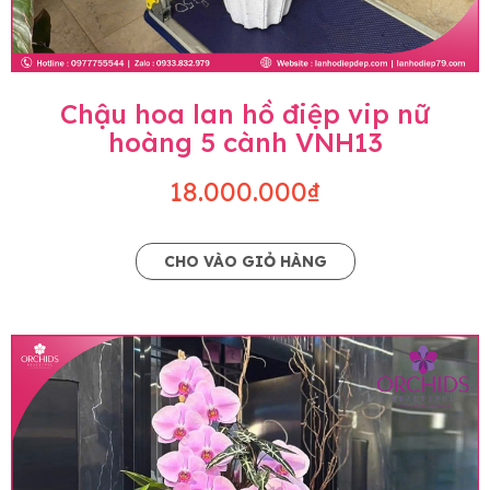
Chậu hoa lan hồ điệp vip nữ
hoàng 5 cành VNH13
18.000.000₫
CHO VÀO GIỎ HÀNG