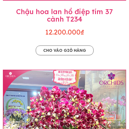
Chậu hoa lan hồ điệp tím 37
cành T234
12.200.000₫
CHO VÀO GIỎ HÀNG