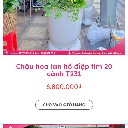
Chậu hoa lan hồ điệp tím 20
cành T231
6.800.000₫
CHO VÀO GIỎ HÀNG