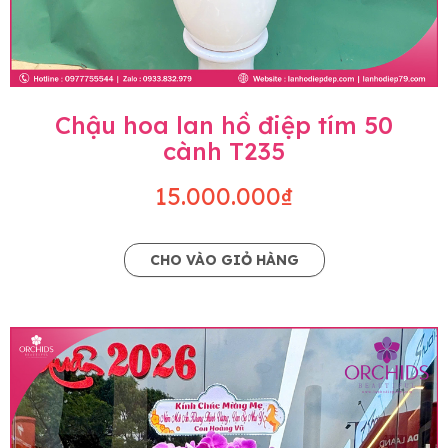
Chậu hoa lan hồ điệp tím 50
cành T235
15.000.000₫
CHO VÀO GIỎ HÀNG