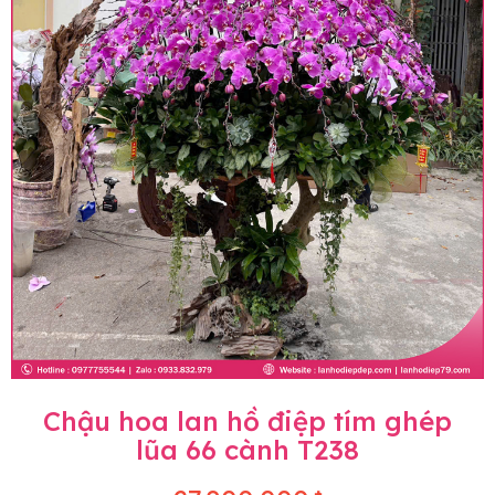
Chậu hoa lan hồ điệp tím ghép
lũa 66 cành T238