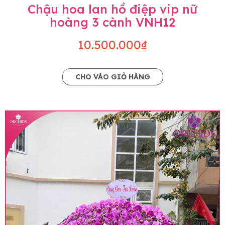
Chậu hoa lan hồ điệp vip nữ
hoàng 3 cành VNH12
10.500.000₫
CHO VÀO GIỎ HÀNG