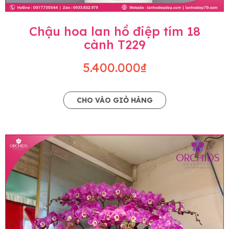
Chậu hoa lan hồ điệp tím 18
cành T229
5.400.000₫
CHO VÀO GIỎ HÀNG