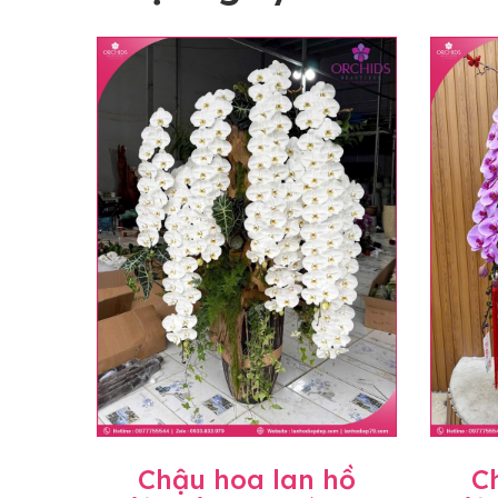
Chậu hoa lan hồ
C