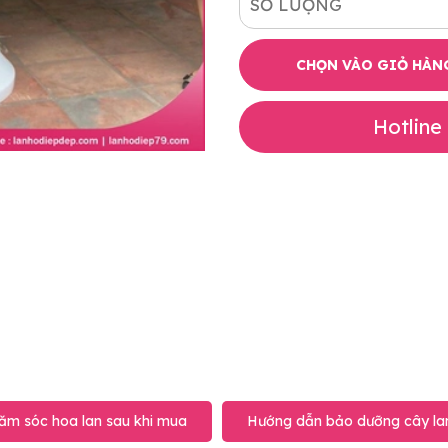
SỐ LƯỢNG
CHỌN VÀO GIỎ HÀN
Hotline
ăm sóc hoa lan sau khi mua
Hướng dẫn bảo dưỡng cây lan