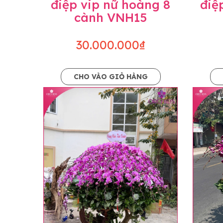
điệp vip nữ hoàng 8
điệ
cành VNH15
30.000.000₫
CHO VÀO GIỎ HÀNG
Lưu ý trước khi đặt hàng
• Về cây hoa: Một chậu hoa lan hồ điệp đẹ
khác nhau đôi chút giữa sản phẩm thực tế 
nhiều, nở ít khi shop có sẵn nên sẽ thay đổ
• Về kiểu dáng & phụ kiện: Beautiful Orc
nếu có thay đổi về màu sắc hoa và kiểu ch
loại hoa và phụ kiện thay thế, vẫn giữ ng