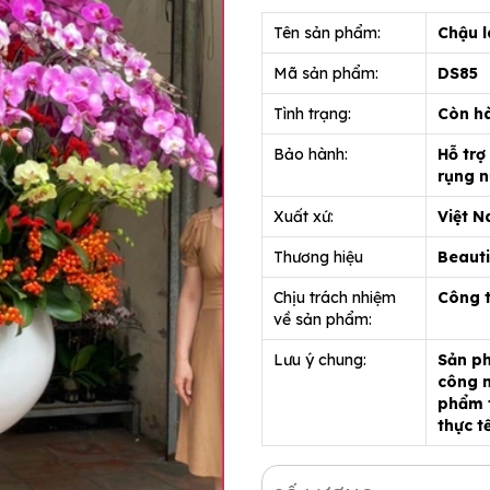
Tên sản phẩm:
Chậu l
Mã sản phẩm:
DS85
Tình trạng:
Còn h
Bảo hành:
Hỗ trợ
rụng n
Xuất xứ:
Việt 
Thương hiệu
Beauti
Chịu trách nhiệm
Công 
về sản phẩm:
Lưu ý chung:
Sản ph
công n
phẩm t
thực t