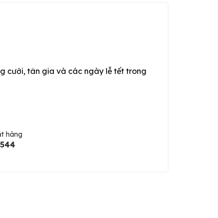
g cưới, tân gia và các ngày lễ tết trong
ặt hàng
5544