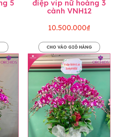
ng 5
điệp vip nữ hoàng 3
cành VNH12
10.500.000₫
G
CHO VÀO GIỎ HÀNG
o dáng hoàn toàn thủ công nên có thể sẽ
kiện khách quan, tùy vào thời điểm hoa nở
ọn với mức độ giống mẫu khoảng 80-90%,
lạc với khách hàng để thông báo và tư vấn
n hoặc không liên lạc được với người