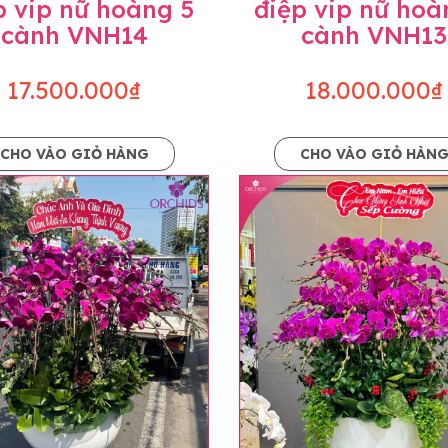
p vip nữ hoàng 5
điệp vip nữ hoà
cành VNH14
cành VNH13
17.500.000₫
18.000.000₫
CHO VÀO GIỎ HÀNG
CHO VÀO GIỎ HÀN
p và hoàn chỉnh sẽ được phối ghép từ nhiều cây hoa và tạ
và trên hình. Cây hoa lan còn phụ thuộc theo mùa và điều 
i về độ dầy hoa, thưa hoa và cách trang trí.
hids cam kết sản phẩm được thực hiện dựa trên mẫu đã ch
ậu cũng như phụ kiện trang trí chúng tôi sẽ chủ động liên 
uyên mức giá không thay đổi. Trường hợp không đủ thời gia