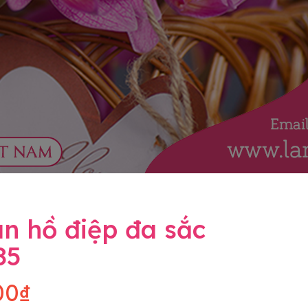
n hồ điệp đa sắc
85
00₫