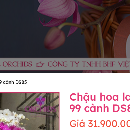
99 cành DS85
Chậu hoa la
99 cành DS
Giá
31.900.0