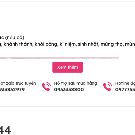
ác (nếu có)
 khánh thành, khởi công, kỉ niệm, sinh nhật, mừng thọ, mừn
Xem thêm
at zalo trực tuyến
Hỗ trợ sau mua hàng
Hotline đ
933832979
0933338800
097775
44