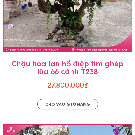
Chậu hoa lan hồ điệp tím ghép
lũa 66 cành T238
27.800.000₫
CHO VÀO GIỎ HÀNG