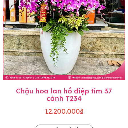
Chậu hoa lan hồ điệp tím 37
cành T234
12.200.000₫