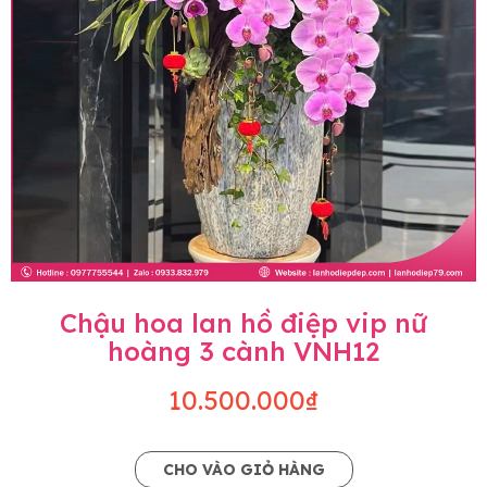
Chậu hoa lan hồ điệp vip nữ
hoàng 3 cành VNH12
10.500.000₫
CHO VÀO GIỎ HÀNG