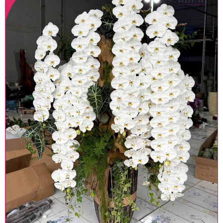
Lưu ý trước khi đặt hàng
• Về cây hoa: Một chậu hoa lan hồ điệp đẹp và
hoàn chỉnh sẽ được phối ghép từ nhiều cây hoa
và tạo dáng hoàn toàn thủ công nên có thể sẽ
khác nhau đôi chút giữa sản phẩm thực tế và
trên hình. Cây hoa lan còn phụ thuộc theo mùa
và điều kiện khách quan, tùy vào thời điểm hoa
nở nhiều, nở ít khi shop có sẵn nên sẽ thay đổi về
độ dầy hoa, thưa hoa và cách trang trí.
• Về kiểu dáng & phụ kiện: Beautiful Orchids cam
kết sản phẩm được thực hiện dựa trên mẫu đã
chọn với mức độ giống mẫu khoảng 80-90%, nếu
có thay đổi về màu sắc hoa và kiểu chậu cũng
như phụ kiện trang trí chúng tôi sẽ chủ động liên
lạc với khách hàng để thông báo và tư vấn loại
hoa và phụ kiện thay thế, vẫn giữ nguyên mức
giá không thay đổi. Trường hợp không đủ thời