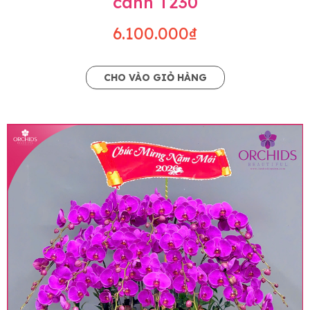
cành T230
6.100.000₫
CHO VÀO GIỎ HÀNG