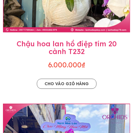
Chậu hoa lan hồ điệp tím 20
cành T232
6.000.000₫
CHO VÀO GIỎ HÀNG