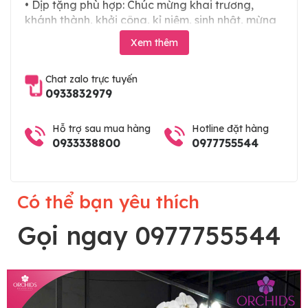
• Dịp tặng phù hợp: Chúc mừng khai trương,
khánh thành, khởi công, kỉ niệm, sinh nhật, mừng
thọ, mừng cưới, tân gia và các ngày lễ tết trong
Xem thêm
năm. Hoặc làm chậu hoa lan chia buồn, hoa lan
viếng đám tang
Chat zalo trực tuyến
0933832979
Hỗ trợ sau mua hàng
Hotline đặt hàng
0933338800
0977755544
Có thể bạn yêu thích
Gọi ngay 0977755544