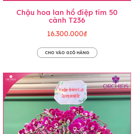
Chậu hoa lan hồ điệp tím 50
cành T236
16.300.000₫
CHO VÀO GIỎ HÀNG