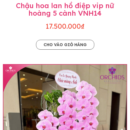
Chậu hoa lan hồ điệp vip nữ
hoàng 5 cành VNH14
17.500.000₫
CHO VÀO GIỎ HÀNG