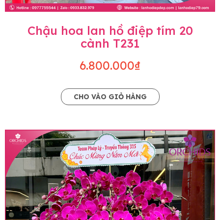
Chậu hoa lan hồ điệp tím 20
cành T231
6.800.000₫
CHO VÀO GIỎ HÀNG