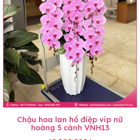
Chậu hoa lan hồ điệp vip nữ
hoàng 5 cành VNH13