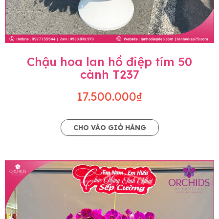
Chậu hoa lan hồ điệp tím 50
cành T237
17.500.000₫
CHO VÀO GIỎ HÀNG