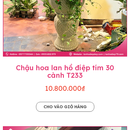
Chậu hoa lan hồ điệp tím 30
cành T233
10.800.000₫
CHO VÀO GIỎ HÀNG