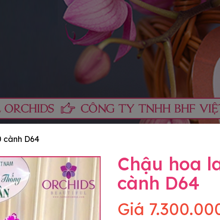
0 cành D64
Chậu hoa la
cành D64
Giá
7.300.00