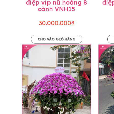
điệp vip nữ hoàng 8
điệ
cành VNH15
30.000.000₫
CHO VÀO GIỎ HÀNG
Lưu ý trước khi đặt hàng
• Về cây hoa: Một chậu hoa lan hồ điệp đẹ
khác nhau đôi chút giữa sản phẩm thực tế 
nhiều, nở ít khi shop có sẵn nên sẽ thay đổ
• Về kiểu dáng & phụ kiện: Beautiful Orc
nếu có thay đổi về màu sắc hoa và kiểu ch
loại hoa và phụ kiện thay thế, vẫn giữ ng