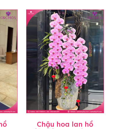
hồ
Chậu hoa lan hồ