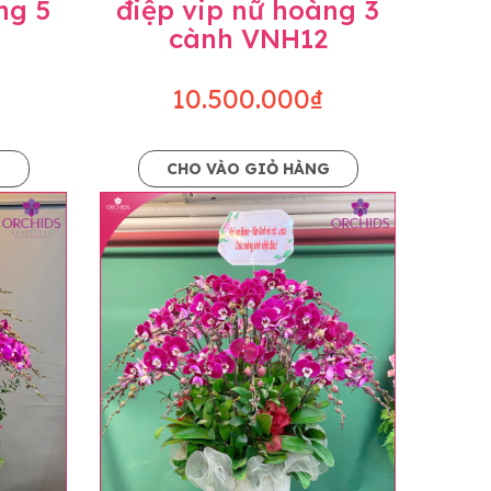
ng 5
điệp vip nữ hoàng 3
cành VNH12
10.500.000₫
G
CHO VÀO GIỎ HÀNG
o dáng hoàn toàn thủ công nên có thể sẽ
kiện khách quan, tùy vào thời điểm hoa nở
ọn với mức độ giống mẫu khoảng 80-90%,
lạc với khách hàng để thông báo và tư vấn
n hoặc không liên lạc được với người