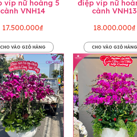
p vip nữ hoàng 5
điệp vip nữ hoà
cành VNH14
cành VNH13
17.500.000₫
18.000.000₫
CHO VÀO GIỎ HÀNG
CHO VÀO GIỎ HÀN
p và hoàn chỉnh sẽ được phối ghép từ nhiều cây hoa và tạ
và trên hình. Cây hoa lan còn phụ thuộc theo mùa và điều 
i về độ dầy hoa, thưa hoa và cách trang trí.
hids cam kết sản phẩm được thực hiện dựa trên mẫu đã ch
ậu cũng như phụ kiện trang trí chúng tôi sẽ chủ động liên 
uyên mức giá không thay đổi. Trường hợp không đủ thời gia