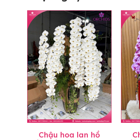
Chậu hoa lan hồ
C