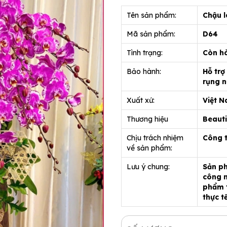
Tên sản phẩm:
Chậu l
Mã sản phẩm:
D64
Tình trạng:
Còn h
Bảo hành:
Hỗ trợ
rụng n
Xuất xứ:
Việt 
Thương hiệu
Beauti
Chịu trách nhiệm
Công 
về sản phẩm:
Lưu ý chung:
Sản ph
công n
phẩm t
thực t