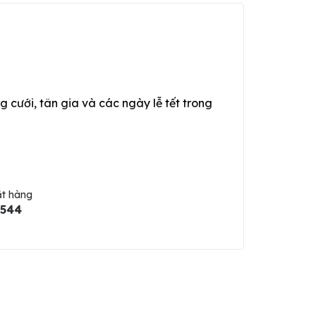
g cưới, tân gia và các ngày lễ tết trong
ặt hàng
5544