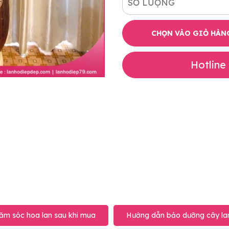
SỐ LƯỢNG
CHỌN VÀO GIỎ HÀN
Hotline
ăm sóc hoa lan sau khi mua
Hướng dẫn bảo dưỡng cây lan