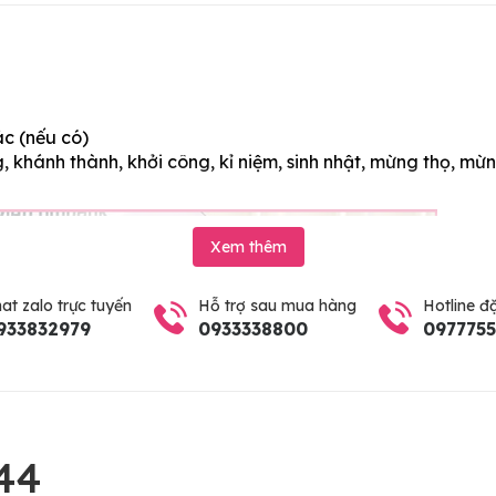
ác (nếu có)
 khánh thành, khởi công, kỉ niệm, sinh nhật, mừng thọ, mừn
Xem thêm
at zalo trực tuyến
Hỗ trợ sau mua hàng
Hotline đ
933832979
0933338800
097775
44