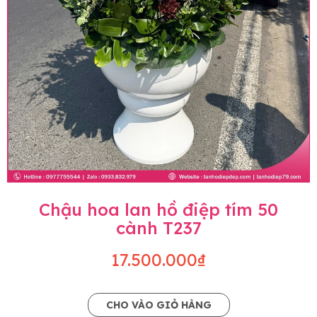
Chậu hoa lan hồ điệp tím 50
cành T237
17.500.000₫
CHO VÀO GIỎ HÀNG