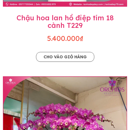
Chậu hoa lan hồ điệp tím 18
cành T229
5.400.000₫
CHO VÀO GIỎ HÀNG