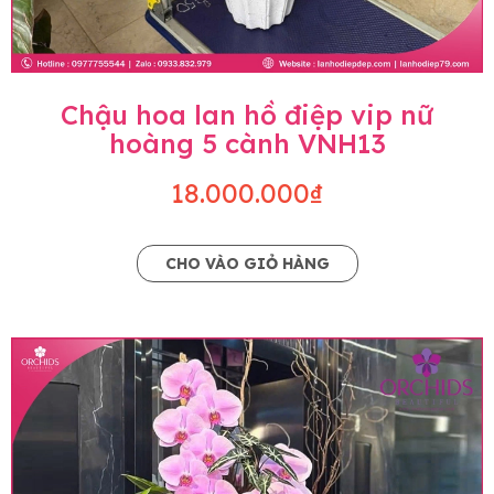
Chậu hoa lan hồ điệp vip nữ
hoàng 5 cành VNH13
18.000.000₫
CHO VÀO GIỎ HÀNG