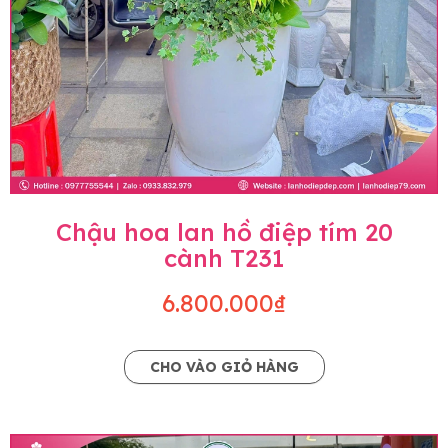
Chậu hoa lan hồ điệp tím 20
cành T231
6.800.000₫
CHO VÀO GIỎ HÀNG