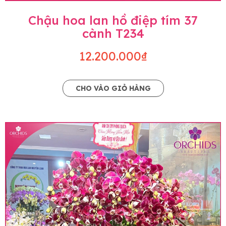
Chậu hoa lan hồ điệp tím 37
cành T234
12.200.000₫
CHO VÀO GIỎ HÀNG