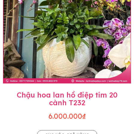
Chậu hoa lan hồ điệp tím 20
cành T232
6.000.000₫