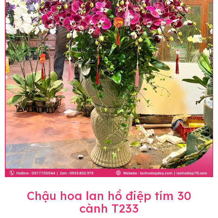
Chậu hoa lan hồ điệp tím 30
cành T233