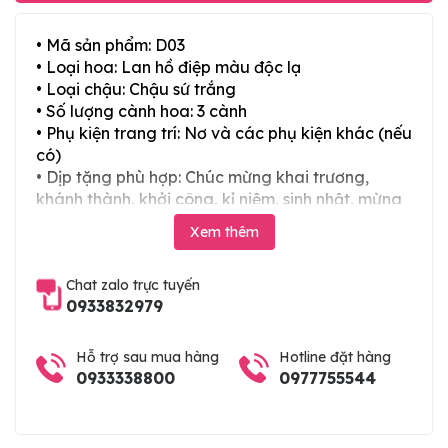
• Mã sản phẩm: D03
• Loại hoa: Lan hồ điệp màu độc lạ
• Loại chậu: Chậu sứ trắng
• Số lượng cành hoa: 3 cành
• Phụ kiện trang trí: Nơ và các phụ kiện khác (nếu
có)
• Dịp tặng phù hợp: Chúc mừng khai trương,
khánh thành, khởi công, kỉ niệm, sinh nhật, mừng
thọ, mừng cưới, tân gia và các ngày lễ tết trong
Xem thêm
năm
Chat zalo trực tuyến
0933832979
Hỗ trợ sau mua hàng
Hotline đặt hàng
0933338800
0977755544