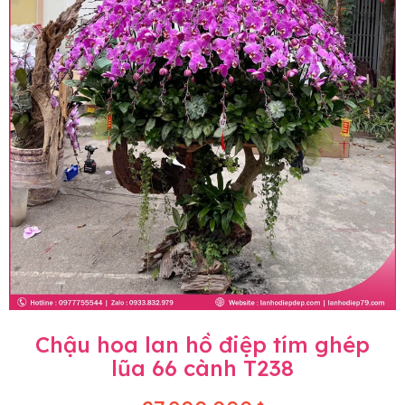
Chậu hoa lan hồ điệp tím ghép
lũa 66 cành T238