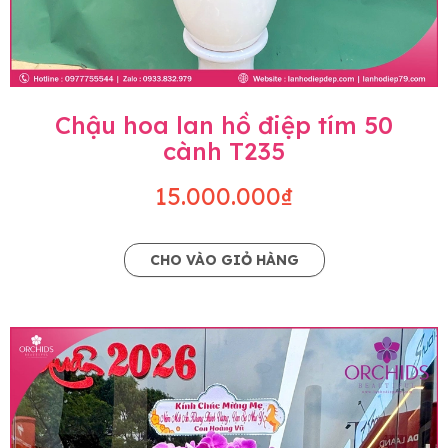
Chậu hoa lan hồ điệp tím 50
cành T235
15.000.000₫
CHO VÀO GIỎ HÀNG