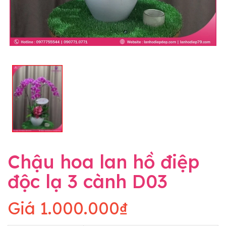
Chậu hoa lan hồ điệp
độc lạ 3 cành D03
Giá
1.000.000₫