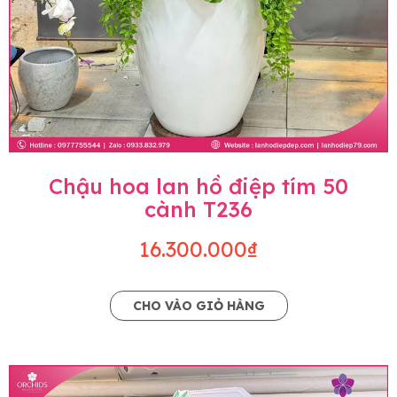
Chậu hoa lan hồ điệp tím 50
cành T236
16.300.000₫
CHO VÀO GIỎ HÀNG