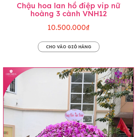
Chậu hoa lan hồ điệp vip nữ
hoàng 3 cành VNH12
10.500.000₫
CHO VÀO GIỎ HÀNG