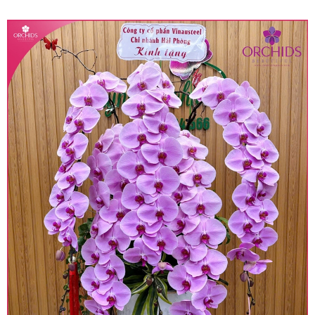
quy định hiện hành.
• Giá trên được miễn ship giao trong nội thành,
miễn phí in thiệp - banner theo yêu cầu khách
hàng.
• Beautiful Orchids liên kết với các cửa hàng
trên toàn quốc để phục vụ giao hoa tận nơi, mỗi
khu vực sẽ có mức giá khác nhau (tùy vào chi
phí mặt bằng, nguyên vật liệu,..) nên giá có thể sẽ
thay đổi so với giá niêm yết trên website. Khách
hàng ở Tỉnh thành khác vui lòng chủ động hỏi lại
giá trước khi đặt hàng, shop sẽ chủ động báo giá
chính xác khi có địa chỉ giao hàng cụ thể.