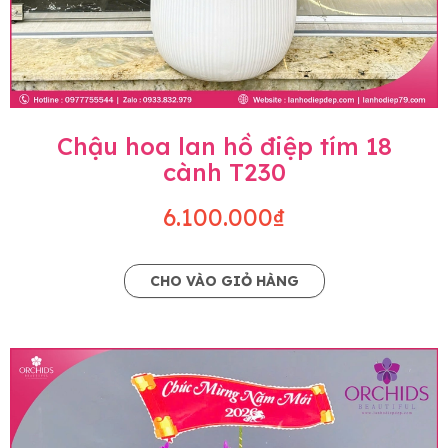
Chậu hoa lan hồ điệp tím 18
cành T230
6.100.000₫
CHO VÀO GIỎ HÀNG