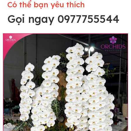
Có thể bạn yêu thích
Gọi ngay 0977755544
Lưu ý trước khi đặt hàng
• Về cây hoa: Một chậu hoa lan hồ điệp đẹp và
hoàn chỉnh sẽ được phối ghép từ nhiều cây hoa
và tạo dáng hoàn toàn thủ công nên có thể sẽ
khác nhau đôi chút giữa sản phẩm thực tế và