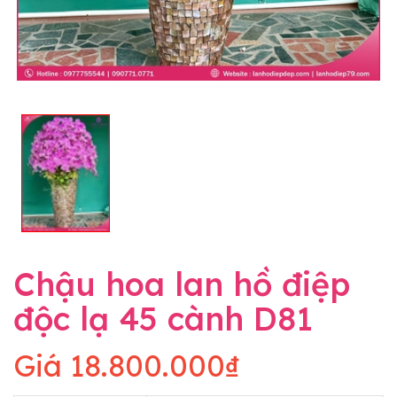
Chậu hoa lan hồ điệp
độc lạ 45 cành D81
Giá
18.800.000₫