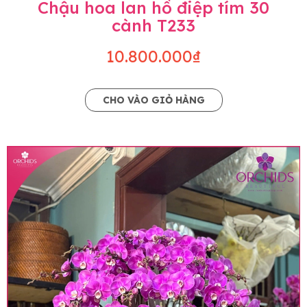
Chậu hoa lan hồ điệp tím 30
cành T233
10.800.000₫
CHO VÀO GIỎ HÀNG