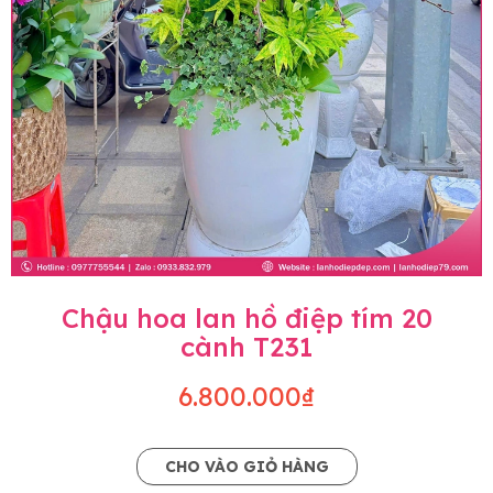
Chậu hoa lan hồ điệp tím 20
cành T231
6.800.000₫
CHO VÀO GIỎ HÀNG