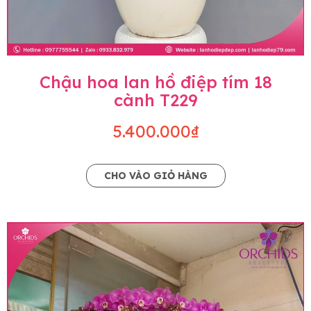
Chậu hoa lan hồ điệp tím 18
cành T229
5.400.000₫
CHO VÀO GIỎ HÀNG