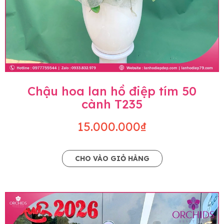
Chậu hoa lan hồ điệp tím 50
cành T235
15.000.000₫
CHO VÀO GIỎ HÀNG