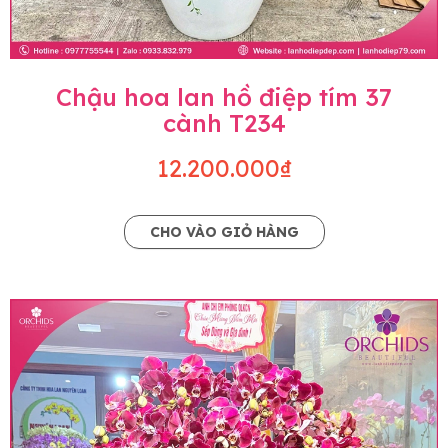
Chậu hoa lan hồ điệp tím 37
cành T234
12.200.000₫
CHO VÀO GIỎ HÀNG