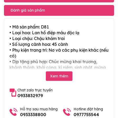
Đánh giá sản phẩm
• Mã sản phẩm: D81
• Loại hoa: Lan hồ điệp màu độc lạ
• Loại chậu: Chậu khảm trai
• Số lượng cành hoa: 45 cành
• Phụ kiện trang trí: Nơ và các phụ kiện khác (nếu
có)
• Dịp tặng phù hợp: Chúc mừng khai trương,
khánh thành, khởi công, kỉ niệm, sinh nhật, mừng
thọ, mừng cưới, tân gia và các ngày lễ tết trong
Xem thêm
năm. Hoặc làm chậu hoa lan chia buồn, hoa lan
viếng đám tang
Chat zalo trực tuyến
0933832979
Hỗ trợ sau mua hàng
Hotline đặt hàng
0933338800
0977755544