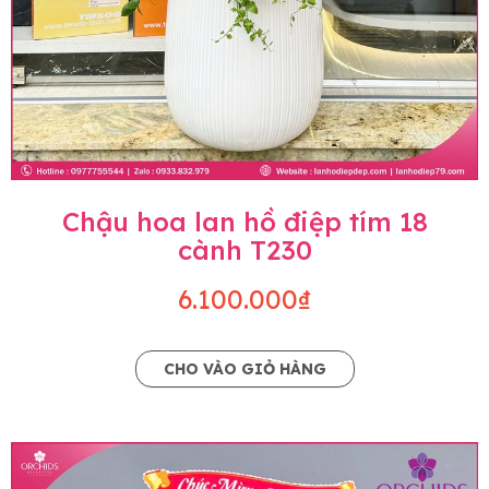
Chậu hoa lan hồ điệp tím 18
cành T230
6.100.000₫
CHO VÀO GIỎ HÀNG