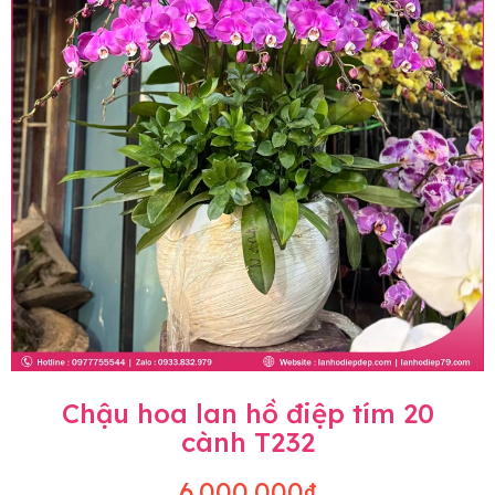
Chậu hoa lan hồ điệp tím 20
cành T232
6.000.000₫