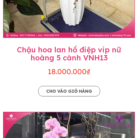
Chậu hoa lan hồ điệp vip nữ
hoàng 5 cành VNH13
18.000.000₫
CHO VÀO GIỎ HÀNG