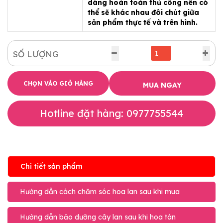
dáng hoàn toàn thủ công nên có
thể sẽ khác nhau đôi chút giữa
sản phẩm thực tế và trên hình.
SỐ LƯỢNG
CHỌN VÀO GIỎ HÀNG
MUA NGAY
Hotline đặt hàng: 0977755544
Chi tiết sản phẩm
Hướng dẫn cách chăm sóc hoa lan sau khi mua
Hướng dẫn bảo dưỡng cây lan sau khi hoa tàn