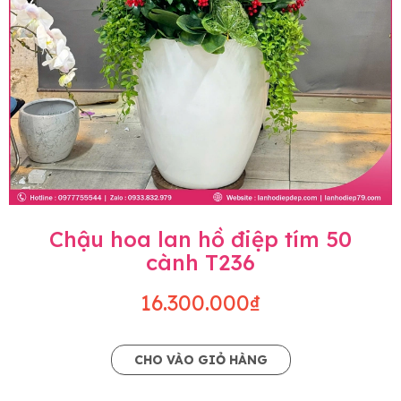
Chậu hoa lan hồ điệp tím 50
cành T236
16.300.000₫
CHO VÀO GIỎ HÀNG