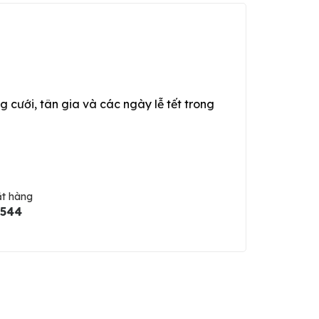
g cưới, tân gia và các ngày lễ tết trong
ặt hàng
5544