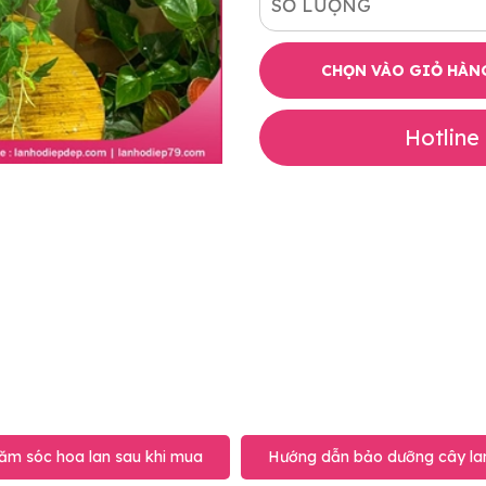
SỐ LƯỢNG
CHỌN VÀO GIỎ HÀN
Hotline
ăm sóc hoa lan sau khi mua
Hướng dẫn bảo dưỡng cây lan