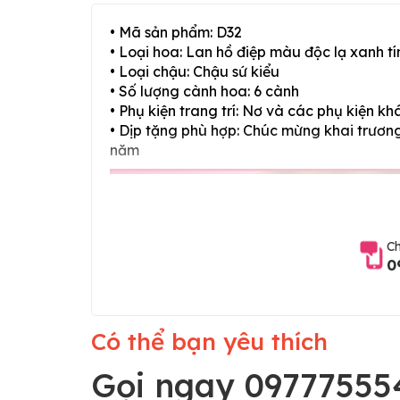
• Mã sản phẩm: D32
• Loại hoa: Lan hồ điệp màu độc lạ xanh t
• Loại chậu: Chậu sứ kiểu
• Số lượng cành hoa: 6 cành
• Phụ kiện trang trí: Nơ và các phụ kiện kh
• Dịp tặng phù hợp: Chúc mừng khai trương,
năm
Ch
0
Có thể bạn yêu thích
Gọi ngay 09777555