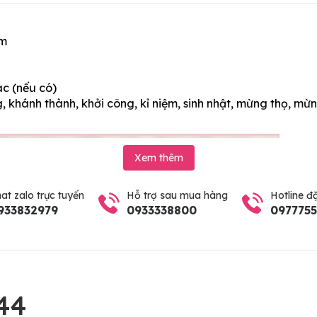
ím
ác (nếu có)
 khánh thành, khởi công, kỉ niệm, sinh nhật, mừng thọ, mừn
Xem thêm
at zalo trực tuyến
Hỗ trợ sau mua hàng
Hotline đ
933832979
0933338800
097775
44