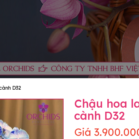
 cành D32
Chậu hoa la
cành D32
Giá
3.900.00