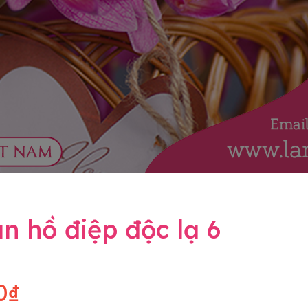
n hồ điệp độc lạ 6
0₫