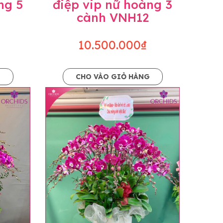
ng 5
điệp vip nữ hoàng 3
cành VNH12
10.500.000₫
G
CHO VÀO GIỎ HÀNG
o dáng hoàn toàn thủ công nên có thể sẽ
kiện khách quan, tùy vào thời điểm hoa nở
ọn với mức độ giống mẫu khoảng 80-90%,
lạc với khách hàng để thông báo và tư vấn
n hoặc không liên lạc được với người