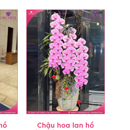
hồ
Chậu hoa lan hồ