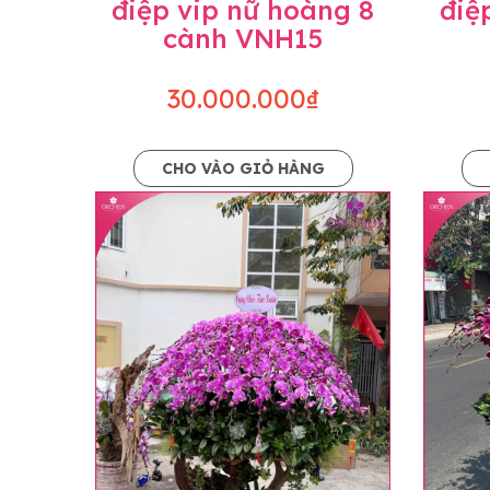
điệp vip nữ hoàng 8
điệ
cành VNH15
30.000.000₫
CHO VÀO GIỎ HÀNG
Lưu ý trước khi đặt hàng
• Về cây hoa: Một chậu hoa lan hồ điệp đẹ
khác nhau đôi chút giữa sản phẩm thực tế 
nhiều, nở ít khi shop có sẵn nên sẽ thay đổ
• Về kiểu dáng & phụ kiện: Beautiful Orc
nếu có thay đổi về màu sắc hoa và kiểu ch
loại hoa và phụ kiện thay thế, vẫn giữ ng