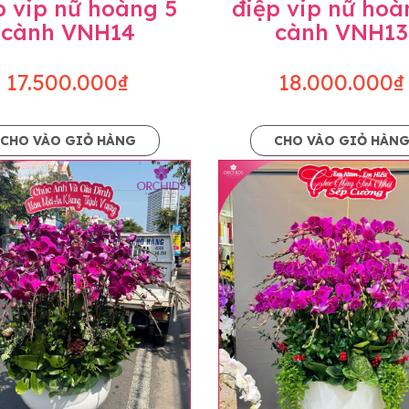
p vip nữ hoàng 5
điệp vip nữ hoà
cành VNH14
cành VNH13
17.500.000₫
18.000.000₫
CHO VÀO GIỎ HÀNG
CHO VÀO GIỎ HÀN
p và hoàn chỉnh sẽ được phối ghép từ nhiều cây hoa và tạ
và trên hình. Cây hoa lan còn phụ thuộc theo mùa và điều 
i về độ dầy hoa, thưa hoa và cách trang trí.
hids cam kết sản phẩm được thực hiện dựa trên mẫu đã ch
ậu cũng như phụ kiện trang trí chúng tôi sẽ chủ động liên 
uyên mức giá không thay đổi. Trường hợp không đủ thời gia