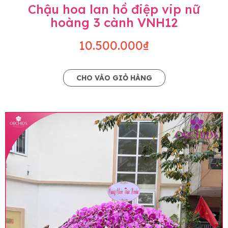
Chậu hoa lan hồ điệp vip nữ
hoàng 3 cành VNH12
10.500.000₫
CHO VÀO GIỎ HÀNG