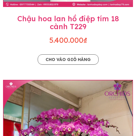
Chậu hoa lan hồ điệp tím 18
cành T229
5.400.000₫
CHO VÀO GIỎ HÀNG