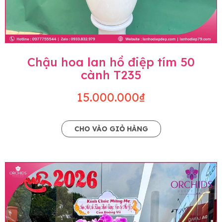
Chậu hoa lan hồ điệp tím 50
cành T235
15.000.000₫
CHO VÀO GIỎ HÀNG