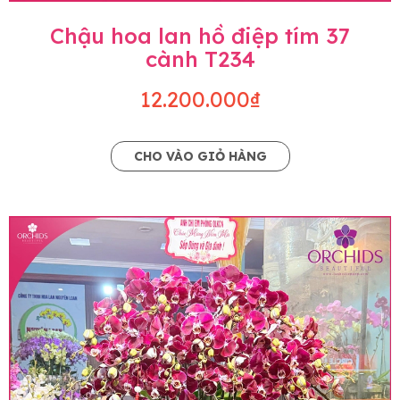
Chậu hoa lan hồ điệp tím 37
cành T234
12.200.000₫
CHO VÀO GIỎ HÀNG