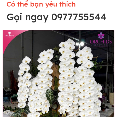
Có thể bạn yêu thích
Gọi ngay 0977755544
Lưu ý trước khi đặt hàng
• Về cây hoa: Một chậu hoa lan hồ điệp đẹp và
hoàn chỉnh sẽ được phối ghép từ nhiều cây hoa
và tạo dáng hoàn toàn thủ công nên có thể sẽ
khác nhau đôi chút giữa sản phẩm thực tế và