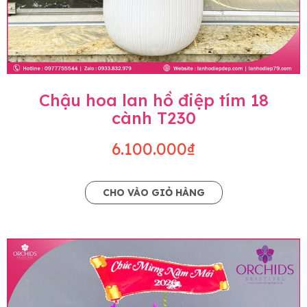
Chậu hoa lan hồ điệp tím 18
cành T230
6.100.000₫
CHO VÀO GIỎ HÀNG