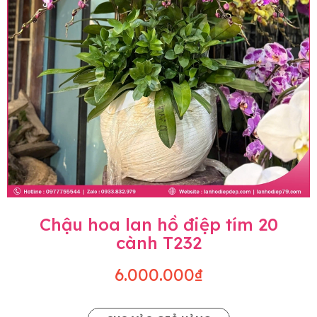
Chậu hoa lan hồ điệp tím 20
cành T232
6.000.000₫