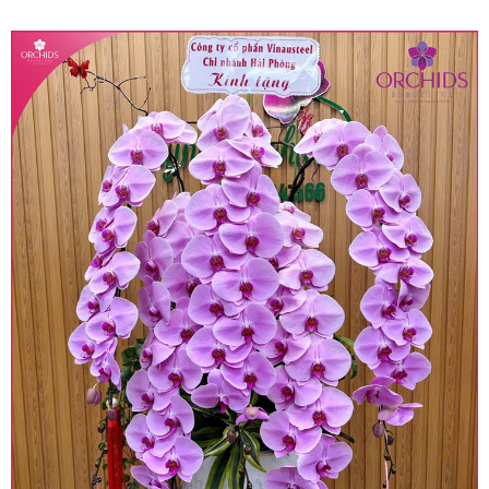
quy định hiện hành.
• Giá trên được miễn ship giao trong nội thành,
miễn phí in thiệp - banner theo yêu cầu khách
hàng.
• Beautiful Orchids liên kết với các cửa hàng
trên toàn quốc để phục vụ giao hoa tận nơi, mỗi
khu vực sẽ có mức giá khác nhau (tùy vào chi
phí mặt bằng, nguyên vật liệu,..) nên giá có thể sẽ
thay đổi so với giá niêm yết trên website. Khách
hàng ở Tỉnh thành khác vui lòng chủ động hỏi lại
giá trước khi đặt hàng, shop sẽ chủ động báo giá
chính xác khi có địa chỉ giao hàng cụ thể.