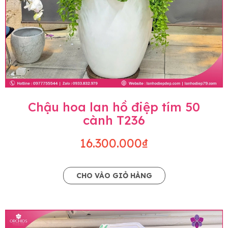
Chậu hoa lan hồ điệp tím 50
cành T236
16.300.000₫
CHO VÀO GIỎ HÀNG