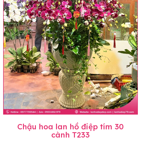
Chậu hoa lan hồ điệp tím 30
cành T233