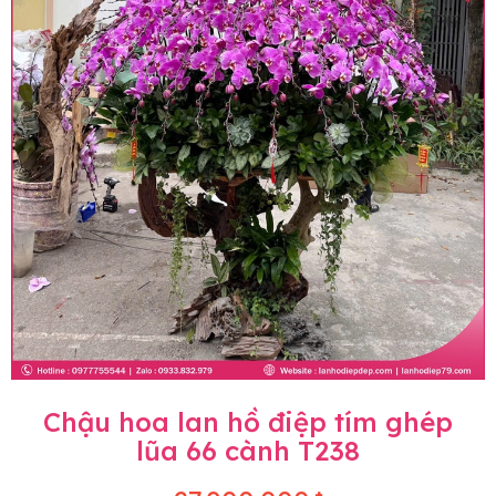
Chậu hoa lan hồ điệp tím ghép
lũa 66 cành T238