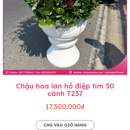
Chậu hoa lan hồ điệp tím 50
cành T237
17.500.000₫
CHO VÀO GIỎ HÀNG