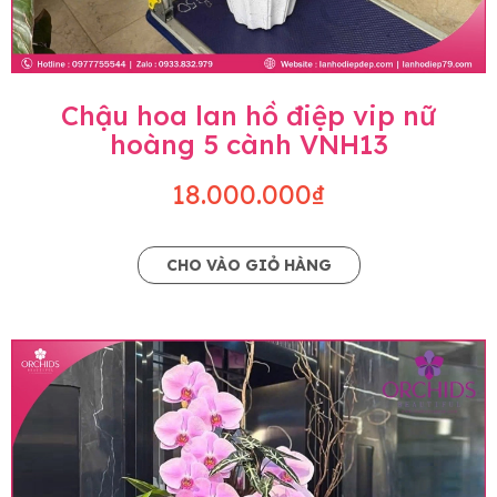
Chậu hoa lan hồ điệp vip nữ
hoàng 5 cành VNH13
18.000.000₫
CHO VÀO GIỎ HÀNG