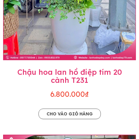
Chậu hoa lan hồ điệp tím 20
cành T231
6.800.000₫
CHO VÀO GIỎ HÀNG