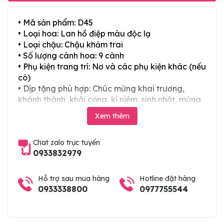
• Mã sản phẩm: D45
• Loại hoa: Lan hồ điệp màu độc lạ
• Loại chậu: Chậu khảm trai
• Số lượng cành hoa: 9 cành
• Phụ kiện trang trí: Nơ và các phụ kiện khác (nếu
có)
• Dịp tặng phù hợp: Chúc mừng khai trương,
khánh thành, khởi công, kỉ niệm, sinh nhật, mừng
thọ, mừng cưới, tân gia và các ngày lễ tết trong
Xem thêm
năm
Chat zalo trực tuyến
0933832979
Hỗ trợ sau mua hàng
Hotline đặt hàng
0933338800
0977755544