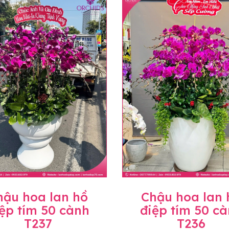
uyên mức giá không thay đổi. Trường hợp không đủ thời gia
hoa lan khác có ý nghĩa và màu sắc gần giống với mẫu đã c
trị gia tăng (thuế VAT), mức thuế được áp dụng theo quy đ
hành, miễn phí in thiệp - banner theo yêu cầu khách hàng.
àng trên toàn quốc để phục vụ giao hoa tận nơi, mỗi khu vự
ể sẽ thay đổi so với giá niêm yết trên website. Khách hàng 
áo giá chính xác khi có địa chỉ giao hàng cụ thể.
hậu hoa lan hồ
Chậu hoa lan 
ệp tím 50 cành
điệp tím 50 c
T237
T236