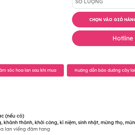
SỐ LƯỢNG
CHỌN VÀO GIỎ HÀN
Hotline
ăm sóc hoa lan sau khi mua
Hướng dẫn bảo dưỡng cây lan
ác (nếu có)
 khánh thành, khởi công, kỉ niệm, sinh nhật, mừng thọ, mừn
oa lan viếng đám tang