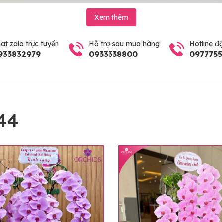
Xem thêm
at zalo trực tuyến
Hỗ trợ sau mua hàng
Hotline đ
933832979
0933338800
097775
44