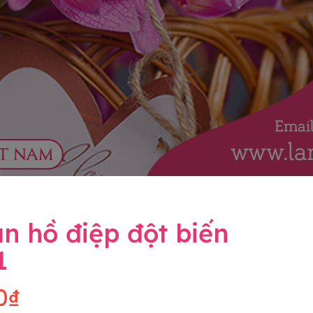
n hồ điệp đột biến
1
0₫