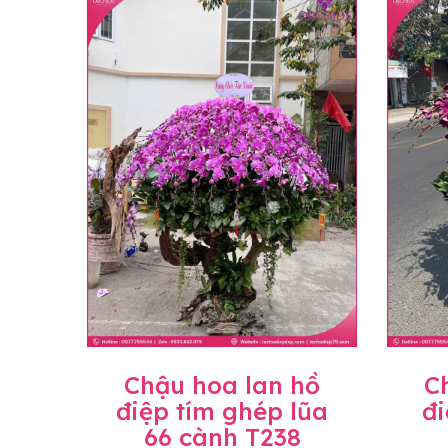
loại hoa và phụ kiện thay thế, vẫn giữ ng
đặt, chúng tôi sẽ chủ động thay thế loại 
Lưu ý về giá niêm yết
• Giá trên website chưa bao gồm thuế giá 
• Giá trên được miễn ship giao trong nội t
• Beautiful Orchids liên kết với các cửa h
mặt bằng, nguyên vật liệu,..) nên giá có th
giá trước khi đặt hàng, shop sẽ chủ động b
Chậu hoa lan hồ
C
điệp tím ghép lũa
đi
66 cành T238