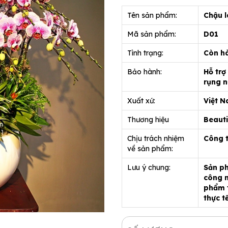
Tên sản phẩm:
Chậu l
Mã sản phẩm:
D01
Tình trạng:
Còn h
Bảo hành:
Hỗ trợ
rụng n
Xuất xứ:
Việt 
Thương hiệu
Beauti
Chịu trách nhiệm
Công 
về sản phẩm:
Lưu ý chung:
Sản ph
công n
phẩm t
thực t