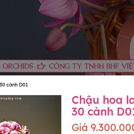
 30 cành D01
Chậu hoa la
30 cành D0
Giá
9.300.00