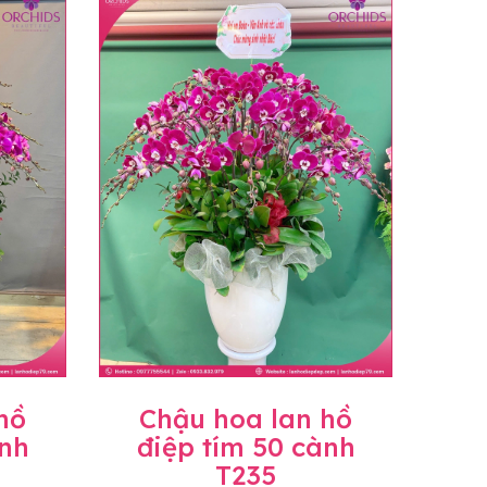
n hoặc không liên lạc được với người
họn.
ịnh hiện hành.
c sẽ có mức giá khác nhau (tùy vào chi phí
ở Tỉnh thành khác vui lòng chủ động hỏi lại
hồ
Chậu hoa lan hồ
ành
điệp tím 50 cành
T235