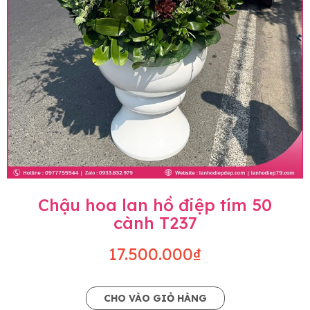
Chậu hoa lan hồ điệp tím 50
cành T237
17.500.000₫
CHO VÀO GIỎ HÀNG