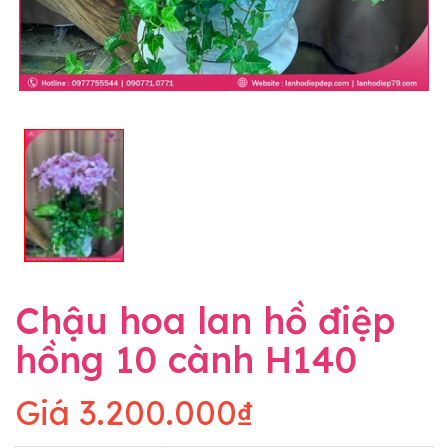
Chậu hoa lan hồ điệp
hồng 10 cành H140
Giá
3.200.000₫