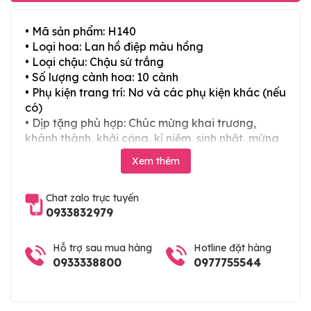
• Mã sản phẩm: H140
• Loại hoa: Lan hồ điệp màu hồng
• Loại chậu: Chậu sứ trắng
• Số lượng cành hoa: 10 cành
• Phụ kiện trang trí: Nơ và các phụ kiện khác (nếu
có)
• Dịp tặng phù hợp: Chúc mừng khai trương,
khánh thành, khởi công, kỉ niệm, sinh nhật, mừng
thọ, mừng cưới, tân gia và các ngày lễ tết trong
Xem thêm
năm
Chat zalo trực tuyến
0933832979
Hỗ trợ sau mua hàng
Hotline đặt hàng
0933338800
0977755544