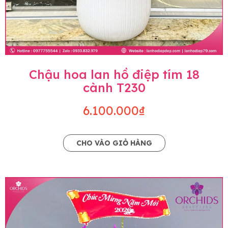
Chậu hoa lan hồ điệp tím 18
cành T230
6.100.000₫
CHO VÀO GIỎ HÀNG