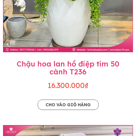
Chậu hoa lan hồ điệp tím 50
cành T236
16.300.000₫
CHO VÀO GIỎ HÀNG