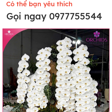
Có thể bạn yêu thích
Gọi ngay 0977755544
Lưu ý trước khi đặt hàng
• Về cây hoa: Một chậu hoa lan hồ điệp đẹp và
hoàn chỉnh sẽ được phối ghép từ nhiều cây hoa
và tạo dáng hoàn toàn thủ công nên có thể sẽ
khác nhau đôi chút giữa sản phẩm thực tế và