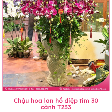
Chậu hoa lan hồ điệp tím 30
cành T233