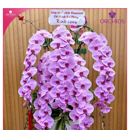
quy định hiện hành.
• Giá trên được miễn ship giao trong nội thành,
miễn phí in thiệp - banner theo yêu cầu khách
hàng.
• Beautiful Orchids liên kết với các cửa hàng
trên toàn quốc để phục vụ giao hoa tận nơi, mỗi
khu vực sẽ có mức giá khác nhau (tùy vào chi
phí mặt bằng, nguyên vật liệu,..) nên giá có thể sẽ
thay đổi so với giá niêm yết trên website. Khách
hàng ở Tỉnh thành khác vui lòng chủ động hỏi lại
giá trước khi đặt hàng, shop sẽ chủ động báo giá
chính xác khi có địa chỉ giao hàng cụ thể.