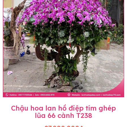
Chậu hoa lan hồ điệp tím ghép
lũa 66 cành T238