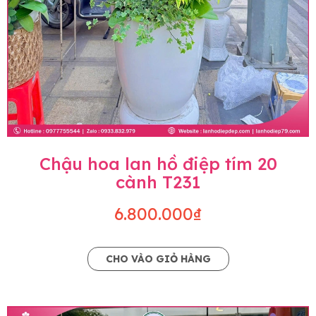
Chậu hoa lan hồ điệp tím 20
cành T231
6.800.000₫
CHO VÀO GIỎ HÀNG