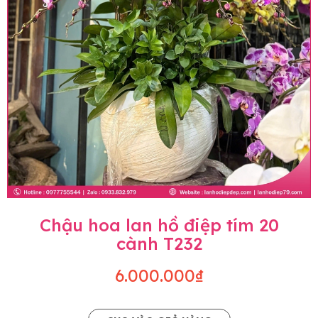
Chậu hoa lan hồ điệp tím 20
cành T232
6.000.000₫