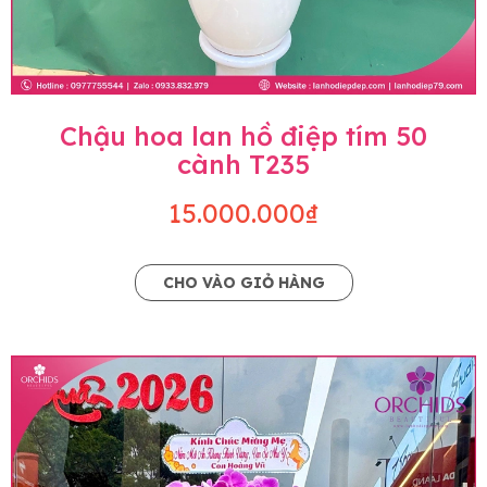
Chậu hoa lan hồ điệp tím 50
cành T235
15.000.000₫
CHO VÀO GIỎ HÀNG