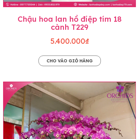
Chậu hoa lan hồ điệp tím 18
cành T229
5.400.000₫
CHO VÀO GIỎ HÀNG