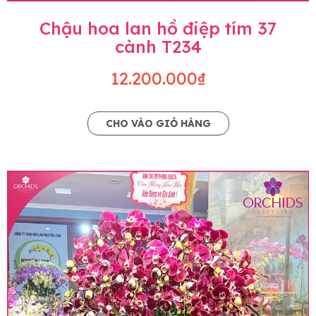
Chậu hoa lan hồ điệp tím 37
cành T234
12.200.000₫
CHO VÀO GIỎ HÀNG