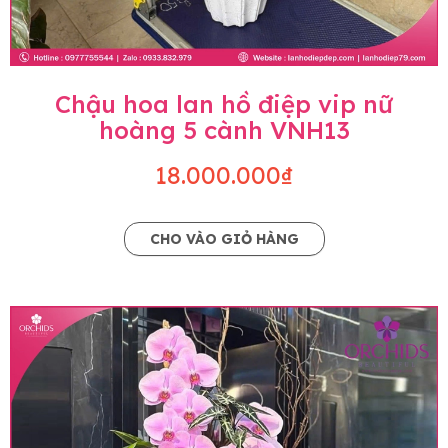
Chậu hoa lan hồ điệp vip nữ
hoàng 5 cành VNH13
18.000.000₫
CHO VÀO GIỎ HÀNG