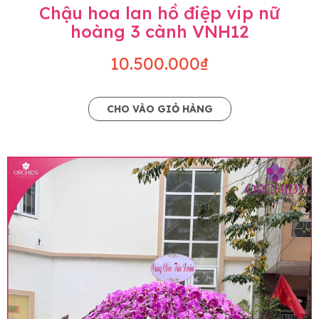
Chậu hoa lan hồ điệp vip nữ
hoàng 3 cành VNH12
10.500.000₫
CHO VÀO GIỎ HÀNG