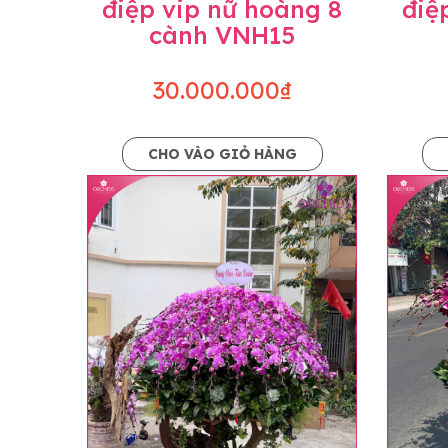
điệp vip nữ hoàng 8
điệ
cành VNH15
30.000.000₫
CHO VÀO GIỎ HÀNG
Lưu ý trước khi đặt hàng
• Về cây hoa: Một chậu hoa lan hồ điệp đẹ
khác nhau đôi chút giữa sản phẩm thực tế 
nhiều, nở ít khi shop có sẵn nên sẽ thay đổ
• Về kiểu dáng & phụ kiện: Beautiful Orc
nếu có thay đổi về màu sắc hoa và kiểu ch
loại hoa và phụ kiện thay thế, vẫn giữ ng