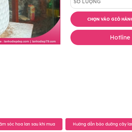
SỐ LƯỢNG
CHỌN VÀO GIỎ HÀN
Hotline
ăm sóc hoa lan sau khi mua
Hướng dẫn bảo dưỡng cây lan