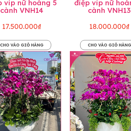
p vip nữ hoàng 5
điệp vip nữ hoà
cành VNH14
cành VNH13
17.500.000₫
18.000.000₫
CHO VÀO GIỎ HÀNG
CHO VÀO GIỎ HÀN
p và hoàn chỉnh sẽ được phối ghép từ nhiều cây hoa và tạ
và trên hình. Cây hoa lan còn phụ thuộc theo mùa và điều 
i về độ dầy hoa, thưa hoa và cách trang trí.
hids cam kết sản phẩm được thực hiện dựa trên mẫu đã ch
ậu cũng như phụ kiện trang trí chúng tôi sẽ chủ động liên 
uyên mức giá không thay đổi. Trường hợp không đủ thời gia