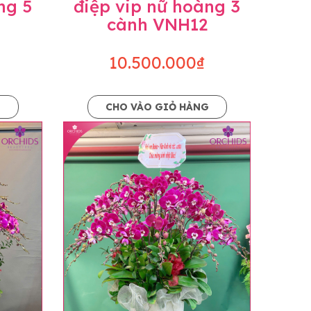
ng 5
điệp vip nữ hoàng 3
cành VNH12
10.500.000₫
G
CHO VÀO GIỎ HÀNG
o dáng hoàn toàn thủ công nên có thể sẽ
kiện khách quan, tùy vào thời điểm hoa nở
ọn với mức độ giống mẫu khoảng 80-90%,
lạc với khách hàng để thông báo và tư vấn
n hoặc không liên lạc được với người