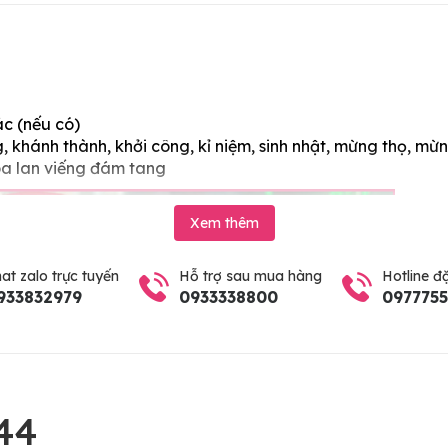
ác (nếu có)
 khánh thành, khởi công, kỉ niệm, sinh nhật, mừng thọ, mừn
oa lan viếng đám tang
Xem thêm
at zalo trực tuyến
Hỗ trợ sau mua hàng
Hotline đ
933832979
0933338800
097775
44