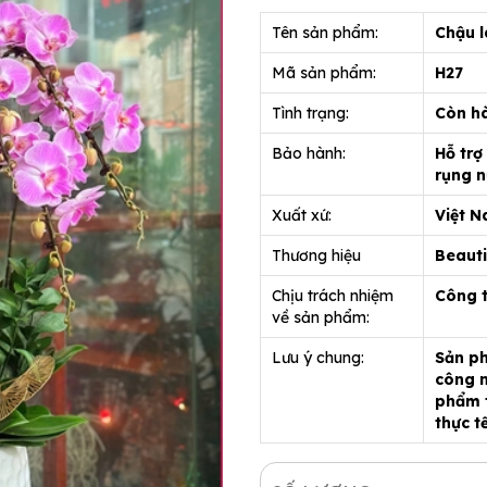
Tên sản phẩm:
Chậu l
Mã sản phẩm:
H27
Tình trạng:
Còn h
Bảo hành:
Hỗ trợ
rụng n
Xuất xứ:
Việt 
Thương hiệu
Beauti
Chịu trách nhiệm
Công 
về sản phẩm:
Lưu ý chung:
Sản ph
công n
phẩm t
thực t