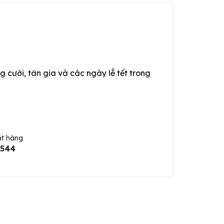
g cưới, tân gia và các ngày lễ tết trong
ặt hàng
5544