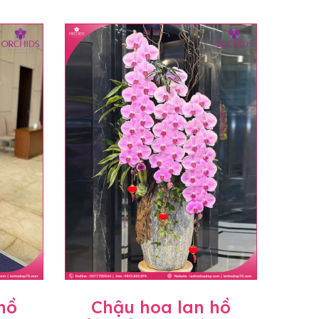
hồ
Chậu hoa lan hồ