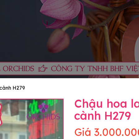
 cành H279
Chậu hoa l
cành H279
Giá
3.000.00