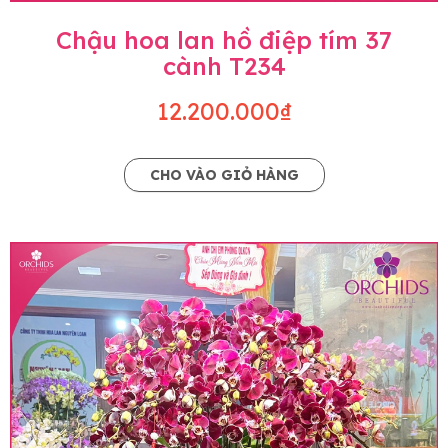
Chậu hoa lan hồ điệp tím 37
cành T234
12.200.000₫
CHO VÀO GIỎ HÀNG