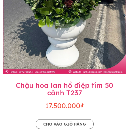
Chậu hoa lan hồ điệp tím 50
cành T237
17.500.000₫
CHO VÀO GIỎ HÀNG