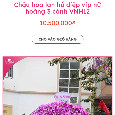
Chậu hoa lan hồ điệp vip nữ
hoàng 3 cành VNH12
10.500.000₫
CHO VÀO GIỎ HÀNG