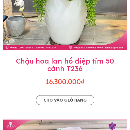
Chậu hoa lan hồ điệp tím 50
cành T236
16.300.000₫
CHO VÀO GIỎ HÀNG