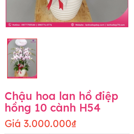
Chậu hoa lan hồ điệp
hồng 10 cành H54
Giá
3.000.000₫