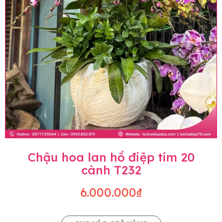
Chậu hoa lan hồ điệp tím 20
cành T232
6.000.000₫