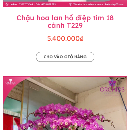
Chậu hoa lan hồ điệp tím 18
cành T229
5.400.000₫
CHO VÀO GIỎ HÀNG