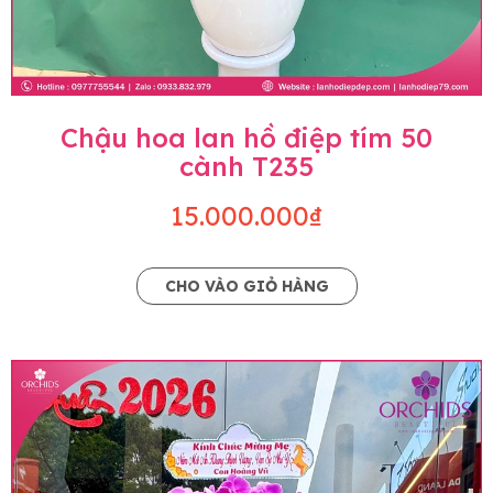
Chậu hoa lan hồ điệp tím 50
cành T235
15.000.000₫
CHO VÀO GIỎ HÀNG