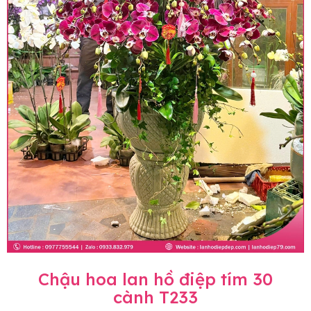
Chậu hoa lan hồ điệp tím 30
cành T233