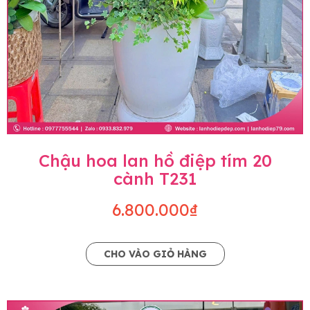
Chậu hoa lan hồ điệp tím 20
cành T231
6.800.000₫
CHO VÀO GIỎ HÀNG