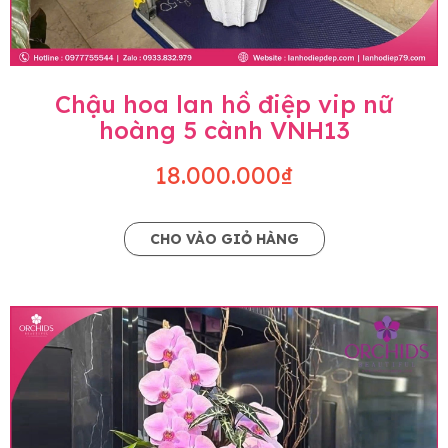
Chậu hoa lan hồ điệp vip nữ
hoàng 5 cành VNH13
18.000.000₫
CHO VÀO GIỎ HÀNG