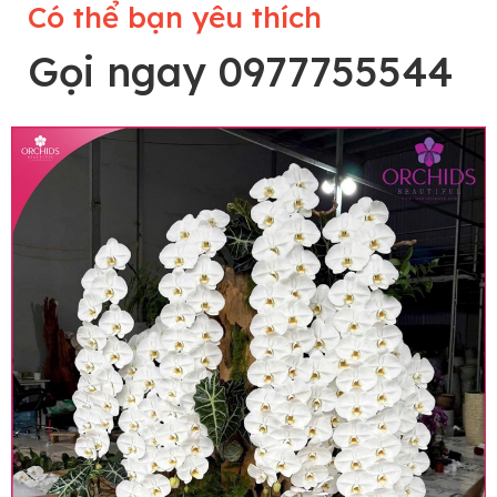
Có thể bạn yêu thích
Gọi ngay 0977755544
Lưu ý trước khi đặt hàng
• Về cây hoa: Một chậu hoa lan hồ điệp đẹp và
hoàn chỉnh sẽ được phối ghép từ nhiều cây hoa
và tạo dáng hoàn toàn thủ công nên có thể sẽ
khác nhau đôi chút giữa sản phẩm thực tế và