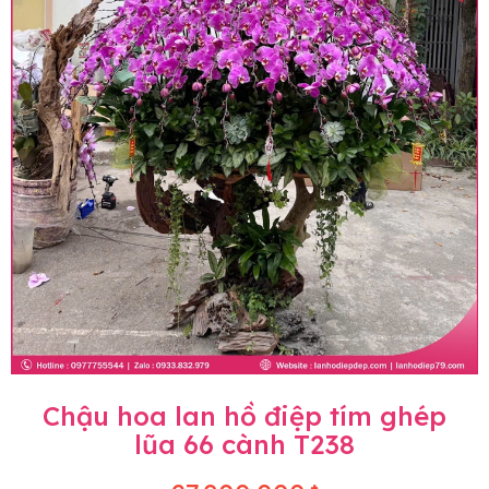
Chậu hoa lan hồ điệp tím ghép
lũa 66 cành T238