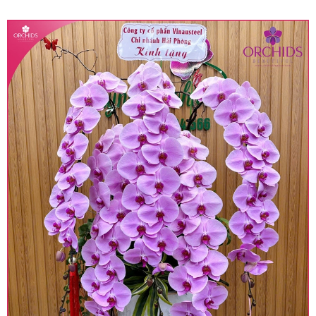
quy định hiện hành.
• Giá trên được miễn ship giao trong nội thành,
miễn phí in thiệp - banner theo yêu cầu khách
hàng.
• Beautiful Orchids liên kết với các cửa hàng
trên toàn quốc để phục vụ giao hoa tận nơi, mỗi
khu vực sẽ có mức giá khác nhau (tùy vào chi
phí mặt bằng, nguyên vật liệu,..) nên giá có thể sẽ
thay đổi so với giá niêm yết trên website. Khách
hàng ở Tỉnh thành khác vui lòng chủ động hỏi lại
giá trước khi đặt hàng, shop sẽ chủ động báo giá
chính xác khi có địa chỉ giao hàng cụ thể.