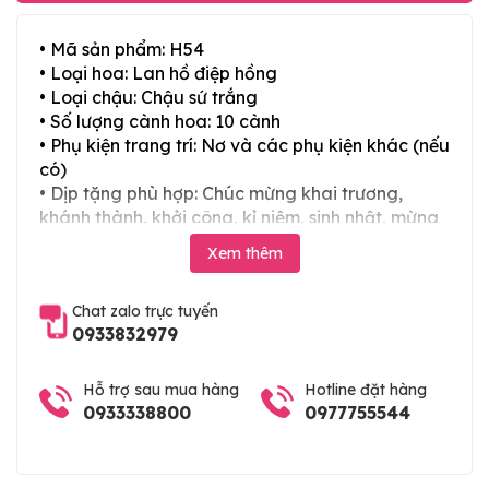
• Mã sản phẩm: H54
• Loại hoa: Lan hồ điệp hồng
• Loại chậu: Chậu sứ trắng
• Số lượng cành hoa: 10 cành
• Phụ kiện trang trí: Nơ và các phụ kiện khác (nếu
có)
• Dịp tặng phù hợp: Chúc mừng khai trương,
khánh thành, khởi công, kỉ niệm, sinh nhật, mừng
thọ, mừng cưới, tân gia và các ngày lễ tết trong
Xem thêm
năm
Chat zalo trực tuyến
0933832979
Hỗ trợ sau mua hàng
Hotline đặt hàng
0933338800
0977755544