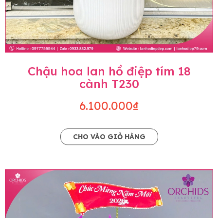
Chậu hoa lan hồ điệp tím 18
cành T230
6.100.000₫
CHO VÀO GIỎ HÀNG