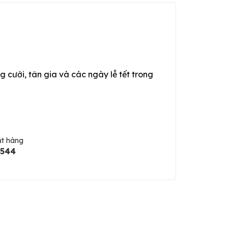
g cưới, tân gia và các ngày lễ tết trong
ặt hàng
5544