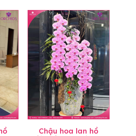
hồ
Chậu hoa lan hồ