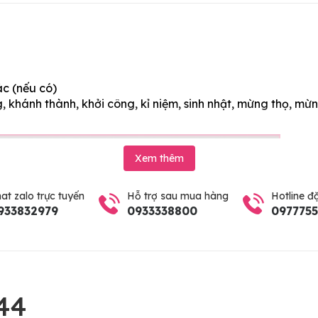
ác (nếu có)
 khánh thành, khởi công, kỉ niệm, sinh nhật, mừng thọ, mừn
Xem thêm
at zalo trực tuyến
Hỗ trợ sau mua hàng
Hotline đ
933832979
0933338800
097775
44