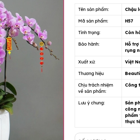
Tên sản phẩm:
Chậu l
Mã sản phẩm:
H57
Tình trạng:
Còn h
Bảo hành:
Hỗ trợ
rụng n
Xuất xứ:
Việt 
Thương hiệu
Beauti
Chịu trách nhiệm
Công 
về sản phẩm:
Lưu ý chung:
Sản ph
công n
phẩm t
thực t