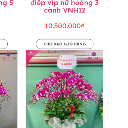
ng 5
điệp vip nữ hoàng 3
cành VNH12
10.500.000₫
G
CHO VÀO GIỎ HÀNG
o dáng hoàn toàn thủ công nên có thể sẽ
kiện khách quan, tùy vào thời điểm hoa nở
ọn với mức độ giống mẫu khoảng 80-90%,
lạc với khách hàng để thông báo và tư vấn
n hoặc không liên lạc được với người