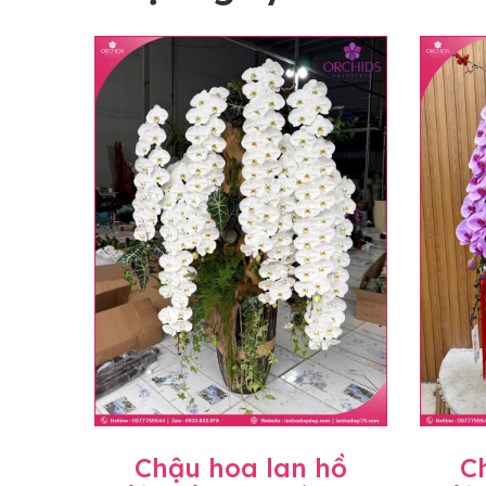
Chậu hoa lan hồ
C