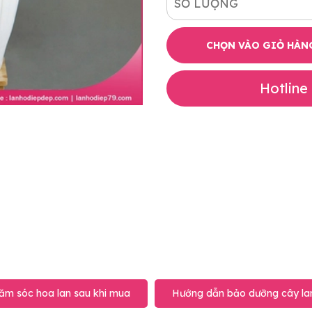
SỐ LƯỢNG
CHỌN VÀO GIỎ HÀN
Hotline
ăm sóc hoa lan sau khi mua
Hướng dẫn bảo dưỡng cây lan