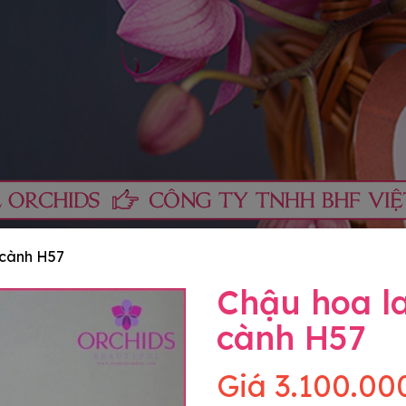
 cành H57
Chậu hoa l
cành H57
Giá
3.100.00