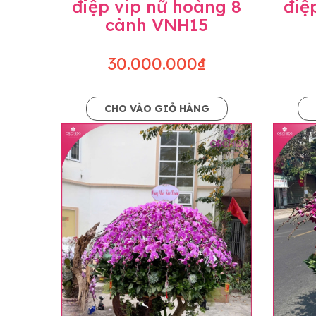
điệp vip nữ hoàng 8
điệ
cành VNH15
30.000.000₫
CHO VÀO GIỎ HÀNG
Lưu ý trước khi đặt hàng
• Về cây hoa: Một chậu hoa lan hồ điệp đẹ
khác nhau đôi chút giữa sản phẩm thực tế 
nhiều, nở ít khi shop có sẵn nên sẽ thay đổ
• Về kiểu dáng & phụ kiện: Beautiful Orc
nếu có thay đổi về màu sắc hoa và kiểu ch
loại hoa và phụ kiện thay thế, vẫn giữ ng