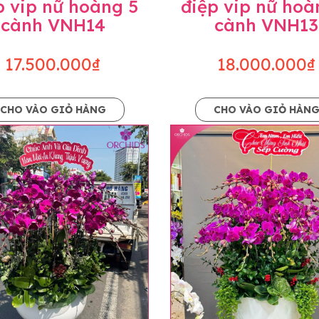
p vip nữ hoàng 5
điệp vip nữ hoà
cành VNH14
cành VNH13
17.500.000₫
18.000.000₫
CHO VÀO GIỎ HÀNG
CHO VÀO GIỎ HÀN
p và hoàn chỉnh sẽ được phối ghép từ nhiều cây hoa và tạ
và trên hình. Cây hoa lan còn phụ thuộc theo mùa và điều 
i về độ dầy hoa, thưa hoa và cách trang trí.
hids cam kết sản phẩm được thực hiện dựa trên mẫu đã ch
ậu cũng như phụ kiện trang trí chúng tôi sẽ chủ động liên 
uyên mức giá không thay đổi. Trường hợp không đủ thời gia