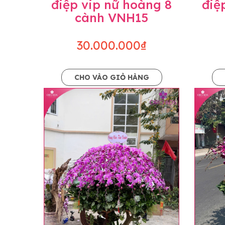
điệp vip nữ hoàng 8
điệ
cành VNH15
30.000.000₫
CHO VÀO GIỎ HÀNG
Lưu ý trước khi đặt hàng
• Về cây hoa: Một chậu hoa lan hồ điệp đẹ
khác nhau đôi chút giữa sản phẩm thực tế 
nhiều, nở ít khi shop có sẵn nên sẽ thay đổ
• Về kiểu dáng & phụ kiện: Beautiful Orc
nếu có thay đổi về màu sắc hoa và kiểu ch
loại hoa và phụ kiện thay thế, vẫn giữ ng