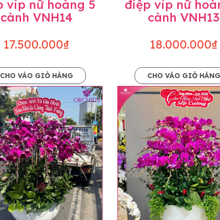
p vip nữ hoàng 5
điệp vip nữ hoà
cành VNH14
cành VNH13
17.500.000₫
18.000.000₫
CHO VÀO GIỎ HÀNG
CHO VÀO GIỎ HÀN
p và hoàn chỉnh sẽ được phối ghép từ nhiều cây hoa và tạ
và trên hình. Cây hoa lan còn phụ thuộc theo mùa và điều 
i về độ dầy hoa, thưa hoa và cách trang trí.
hids cam kết sản phẩm được thực hiện dựa trên mẫu đã ch
ậu cũng như phụ kiện trang trí chúng tôi sẽ chủ động liên 
uyên mức giá không thay đổi. Trường hợp không đủ thời gia