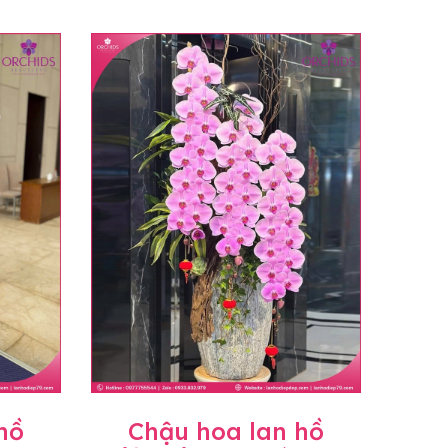
hồ
Chậu hoa lan hồ