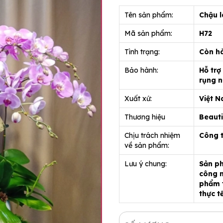
Tên sản phẩm:
Chậu l
Mã sản phẩm:
H72
Tình trạng:
Còn h
Bảo hành:
Hỗ trợ
rụng n
Xuất xứ:
Việt 
Thương hiệu
Beauti
Chịu trách nhiệm
Công 
về sản phẩm:
Lưu ý chung:
Sản ph
công n
phẩm t
thực t