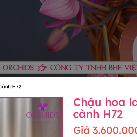
 cành H72
Chậu hoa la
cành H72
Giá
3.600.00