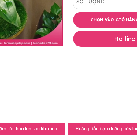
SỐ LƯỢNG
CHỌN VÀO GIỎ HÀN
Hotline
ăm sóc hoa lan sau khi mua
Hướng dẫn bảo dưỡng cây lan