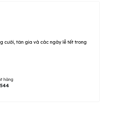
g cưới, tân gia và các ngày lễ tết trong
ặt hàng
5544