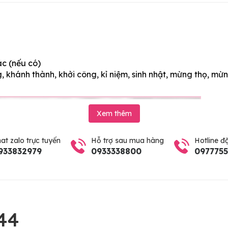
ác (nếu có)
 khánh thành, khởi công, kỉ niệm, sinh nhật, mừng thọ, mừn
Xem thêm
at zalo trực tuyến
Hỗ trợ sau mua hàng
Hotline đ
933832979
0933338800
097775
44