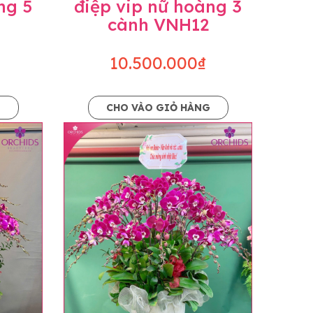
ng 5
điệp vip nữ hoàng 3
cành VNH12
10.500.000₫
G
CHO VÀO GIỎ HÀNG
o dáng hoàn toàn thủ công nên có thể sẽ
kiện khách quan, tùy vào thời điểm hoa nở
ọn với mức độ giống mẫu khoảng 80-90%,
lạc với khách hàng để thông báo và tư vấn
n hoặc không liên lạc được với người