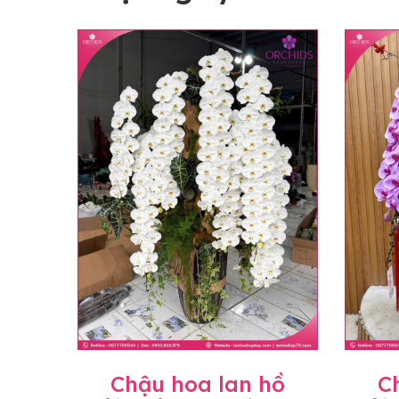
Chậu hoa lan hồ
C