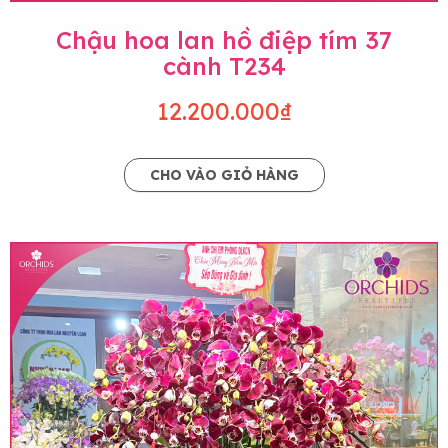
Chậu hoa lan hồ điệp tím 37
cành T234
12.200.000₫
CHO VÀO GIỎ HÀNG