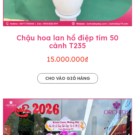
Chậu hoa lan hồ điệp tím 50
cành T235
15.000.000₫
CHO VÀO GIỎ HÀNG