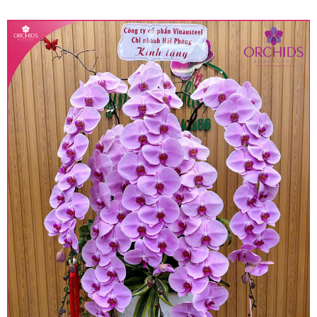
quy định hiện hành.
• Giá trên được miễn ship giao trong nội thành,
miễn phí in thiệp - banner theo yêu cầu khách
hàng.
• Beautiful Orchids liên kết với các cửa hàng
trên toàn quốc để phục vụ giao hoa tận nơi, mỗi
khu vực sẽ có mức giá khác nhau (tùy vào chi
phí mặt bằng, nguyên vật liệu,..) nên giá có thể sẽ
thay đổi so với giá niêm yết trên website. Khách
hàng ở Tỉnh thành khác vui lòng chủ động hỏi lại
giá trước khi đặt hàng, shop sẽ chủ động báo giá
chính xác khi có địa chỉ giao hàng cụ thể.