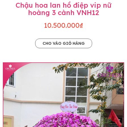
Chậu hoa lan hồ điệp vip nữ
hoàng 3 cành VNH12
10.500.000₫
CHO VÀO GIỎ HÀNG