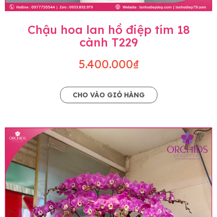
Chậu hoa lan hồ điệp tím 18
cành T229
5.400.000₫
CHO VÀO GIỎ HÀNG