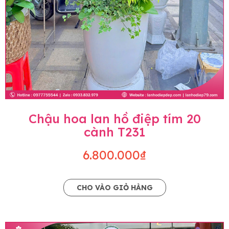
Chậu hoa lan hồ điệp tím 20
cành T231
6.800.000₫
CHO VÀO GIỎ HÀNG