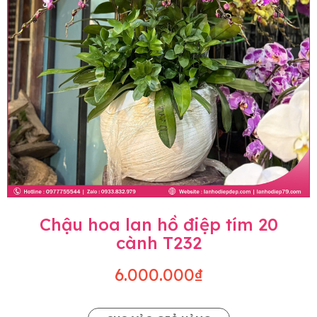
Chậu hoa lan hồ điệp tím 20
cành T232
6.000.000₫