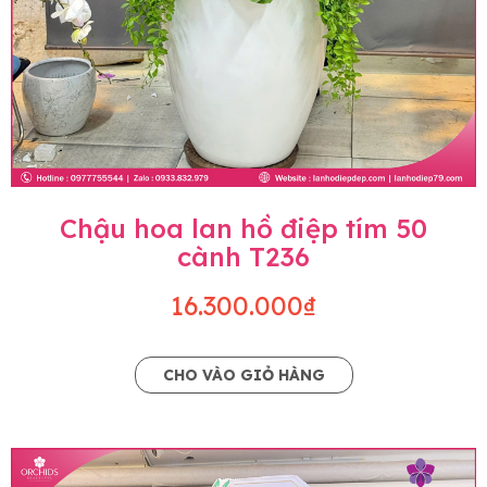
Chậu hoa lan hồ điệp tím 50
cành T236
16.300.000₫
CHO VÀO GIỎ HÀNG