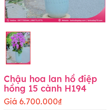
Chậu hoa lan hồ điệp
hồng 15 cành H194
Giá
6.700.000₫