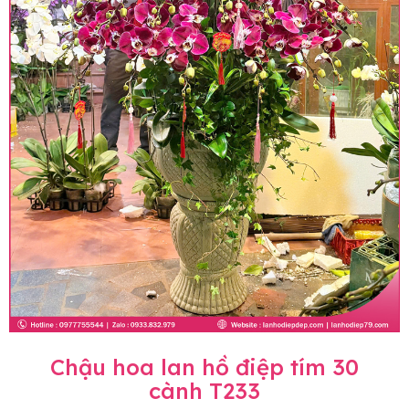
Chậu hoa lan hồ điệp tím 30
cành T233