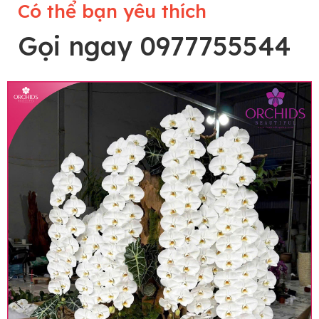
Có thể bạn yêu thích
Gọi ngay 0977755544
Lưu ý trước khi đặt hàng
• Về cây hoa: Một chậu hoa lan hồ điệp đẹp và
hoàn chỉnh sẽ được phối ghép từ nhiều cây hoa
và tạo dáng hoàn toàn thủ công nên có thể sẽ
khác nhau đôi chút giữa sản phẩm thực tế và