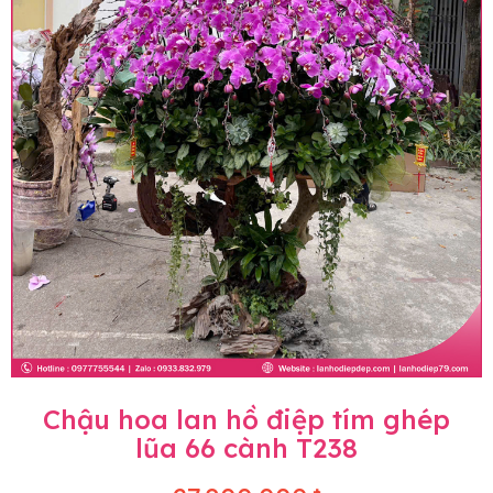
Chậu hoa lan hồ điệp tím ghép
lũa 66 cành T238