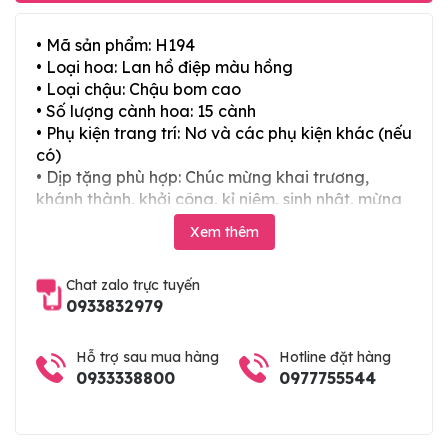
• Mã sản phẩm: H194
• Loại hoa: Lan hồ điệp màu hồng
• Loại chậu: Chậu bom cao
• Số lượng cành hoa: 15 cành
• Phụ kiện trang trí: Nơ và các phụ kiện khác (nếu
có)
• Dịp tặng phù hợp: Chúc mừng khai trương,
khánh thành, khởi công, kỉ niệm, sinh nhật, mừng
thọ, mừng cưới, tân gia và các ngày lễ tết trong
Xem thêm
năm
Chat zalo trực tuyến
0933832979
Hỗ trợ sau mua hàng
Hotline đặt hàng
0933338800
0977755544