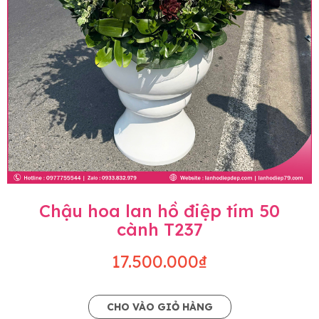
Chậu hoa lan hồ điệp tím 50
cành T237
17.500.000₫
CHO VÀO GIỎ HÀNG