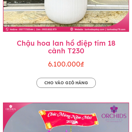
Chậu hoa lan hồ điệp tím 18
cành T230
6.100.000₫
CHO VÀO GIỎ HÀNG