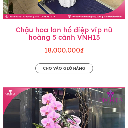
Chậu hoa lan hồ điệp vip nữ
hoàng 5 cành VNH13
18.000.000₫
CHO VÀO GIỎ HÀNG