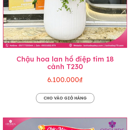
Chậu hoa lan hồ điệp tím 18
cành T230
6.100.000₫
CHO VÀO GIỎ HÀNG