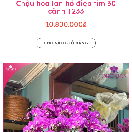
Chậu hoa lan hồ điệp tím 30
cành T233
10.800.000₫
CHO VÀO GIỎ HÀNG