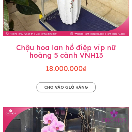
Chậu hoa lan hồ điệp vip nữ
hoàng 5 cành VNH13
18.000.000₫
CHO VÀO GIỎ HÀNG