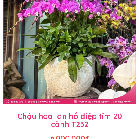
Chậu hoa lan hồ điệp tím 20
cành T232
6.000.000₫