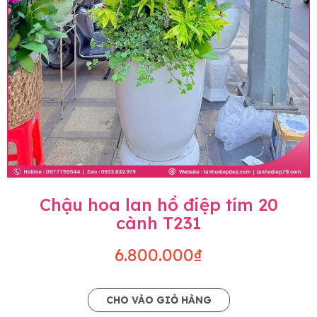
Chậu hoa lan hồ điệp tím 20
cành T231
6.800.000₫
CHO VÀO GIỎ HÀNG