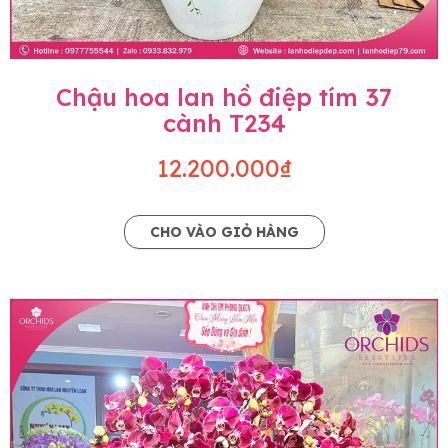
Chậu hoa lan hồ điệp tím 37
cành T234
12.200.000₫
CHO VÀO GIỎ HÀNG