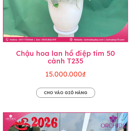
Chậu hoa lan hồ điệp tím 50
cành T235
15.000.000₫
CHO VÀO GIỎ HÀNG