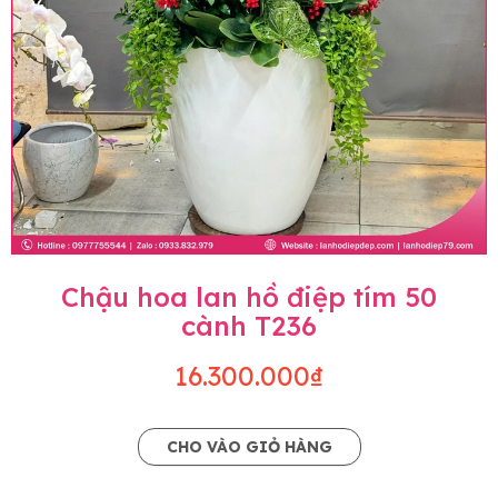
Chậu hoa lan hồ điệp tím 50
cành T236
16.300.000₫
CHO VÀO GIỎ HÀNG