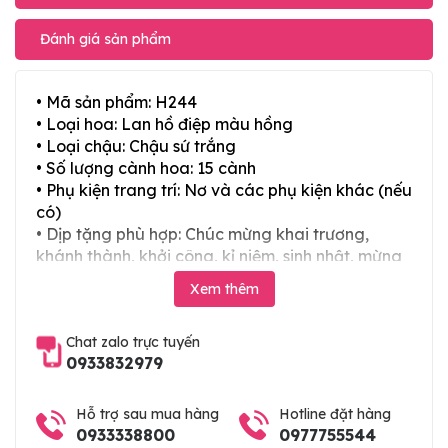
Đánh giá sản phẩm
• Mã sản phẩm: H244
• Loại hoa: Lan hồ điệp màu hồng
• Loại chậu: Chậu sứ trắng
• Số lượng cành hoa: 15 cành
• Phụ kiện trang trí: Nơ và các phụ kiện khác (nếu
có)
• Dịp tặng phù hợp: Chúc mừng khai trương,
khánh thành, khởi công, kỉ niệm, sinh nhật, mừng
thọ, mừng cưới, tân gia và các ngày lễ tết trong
Xem thêm
năm
Chat zalo trực tuyến
0933832979
Hỗ trợ sau mua hàng
Hotline đặt hàng
0933338800
0977755544