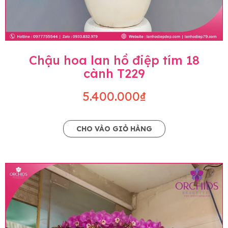
Chậu hoa lan hồ điệp tím 18
cành T229
5.400.000₫
CHO VÀO GIỎ HÀNG