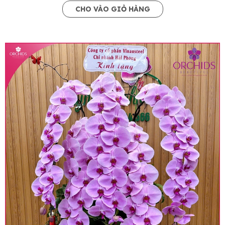
CHO VÀO GIỎ HÀNG
• Giá trên website chưa bao gồm thuế giá trị gia
tăng (thuế VAT), mức thuế được áp dụng theo
quy định hiện hành.
• Giá trên được miễn ship giao trong nội thành,
miễn phí in thiệp - banner theo yêu cầu khách
hàng.
• Beautiful Orchids liên kết với các cửa hàng
trên toàn quốc để phục vụ giao hoa tận nơi, mỗi
khu vực sẽ có mức giá khác nhau (tùy vào chi
phí mặt bằng, nguyên vật liệu,..) nên giá có thể sẽ
thay đổi so với giá niêm yết trên website. Khách
hàng ở Tỉnh thành khác vui lòng chủ động hỏi lại
giá trước khi đặt hàng, shop sẽ chủ động báo giá
chính xác khi có địa chỉ giao hàng cụ thể.