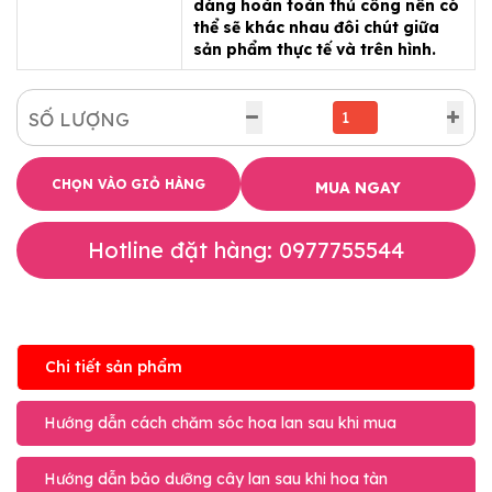
dáng hoàn toàn thủ công nên có
thể sẽ khác nhau đôi chút giữa
sản phẩm thực tế và trên hình.
SỐ LƯỢNG
CHỌN VÀO GIỎ HÀNG
MUA NGAY
Hotline đặt hàng: 0977755544
Chi tiết sản phẩm
Hướng dẫn cách chăm sóc hoa lan sau khi mua
Hướng dẫn bảo dưỡng cây lan sau khi hoa tàn