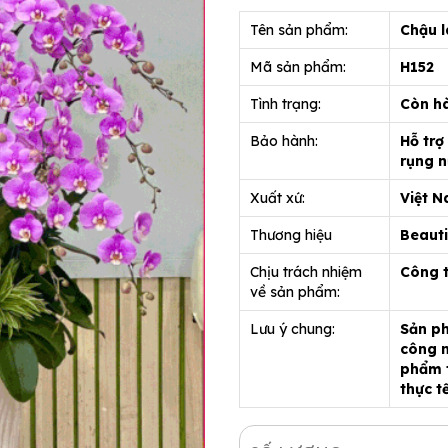
Tên sản phẩm:
Chậu l
Mã sản phẩm:
H152
Tình trạng:
Còn h
Bảo hành:
Hỗ trợ
rụng n
Xuất xứ:
Việt 
Thương hiệu
Beauti
Chịu trách nhiệm
Công 
về sản phẩm:
Lưu ý chung:
Sản ph
công n
phẩm t
thực t