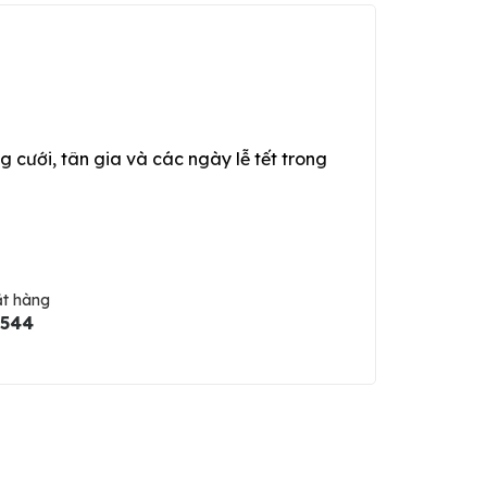
g cưới, tân gia và các ngày lễ tết trong
ặt hàng
5544