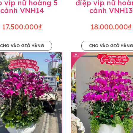
p vip nữ hoàng 5
điệp vip nữ hoà
cành VNH14
cành VNH13
17.500.000₫
18.000.000₫
CHO VÀO GIỎ HÀNG
CHO VÀO GIỎ HÀN
p và hoàn chỉnh sẽ được phối ghép từ nhiều cây hoa và tạ
và trên hình. Cây hoa lan còn phụ thuộc theo mùa và điều 
i về độ dầy hoa, thưa hoa và cách trang trí.
hids cam kết sản phẩm được thực hiện dựa trên mẫu đã ch
ậu cũng như phụ kiện trang trí chúng tôi sẽ chủ động liên 
uyên mức giá không thay đổi. Trường hợp không đủ thời gia