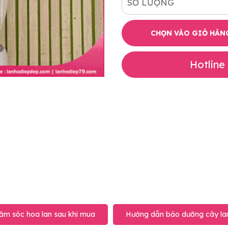
SỐ LƯỢNG
CHỌN VÀO GIỎ HÀN
Hotline
ăm sóc hoa lan sau khi mua
Hướng dẫn bảo dưỡng cây lan