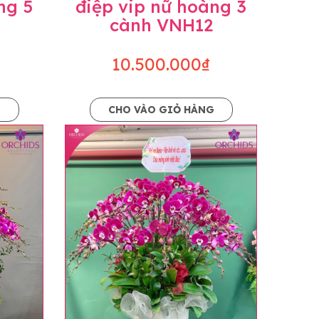
ng 5
điệp vip nữ hoàng 3
cành VNH12
10.500.000₫
G
CHO VÀO GIỎ HÀNG
o dáng hoàn toàn thủ công nên có thể sẽ
kiện khách quan, tùy vào thời điểm hoa nở
ọn với mức độ giống mẫu khoảng 80-90%,
lạc với khách hàng để thông báo và tư vấn
n hoặc không liên lạc được với người