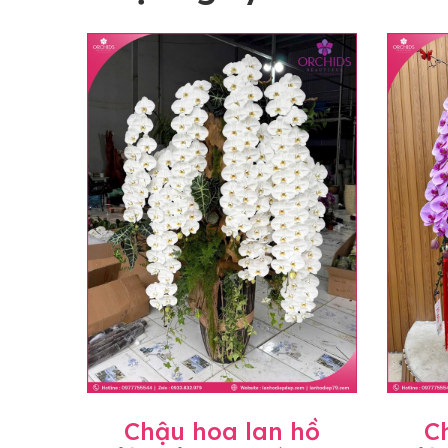
Chậu hoa lan hồ
C