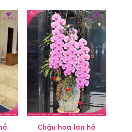
hồ
Chậu hoa lan hồ