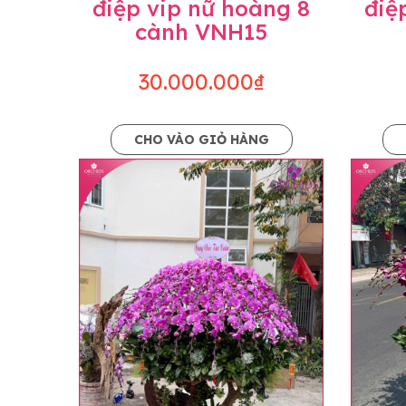
điệp vip nữ hoàng 8
điệ
cành VNH15
30.000.000₫
CHO VÀO GIỎ HÀNG
Lưu ý trước khi đặt hàng
• Về cây hoa: Một chậu hoa lan hồ điệp đẹ
khác nhau đôi chút giữa sản phẩm thực tế 
nhiều, nở ít khi shop có sẵn nên sẽ thay đổ
• Về kiểu dáng & phụ kiện: Beautiful Orc
nếu có thay đổi về màu sắc hoa và kiểu ch
loại hoa và phụ kiện thay thế, vẫn giữ ng