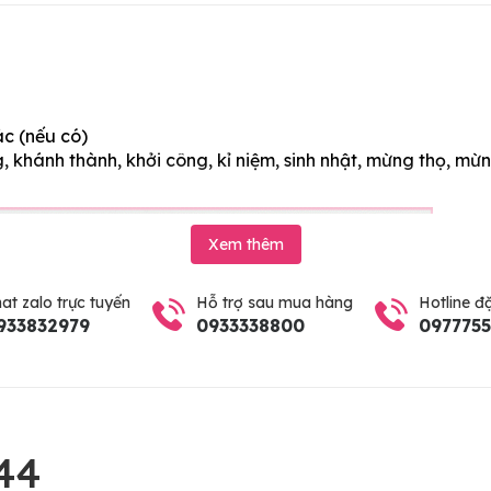
ác (nếu có)
 khánh thành, khởi công, kỉ niệm, sinh nhật, mừng thọ, mừn
Xem thêm
at zalo trực tuyến
Hỗ trợ sau mua hàng
Hotline đ
933832979
0933338800
097775
44