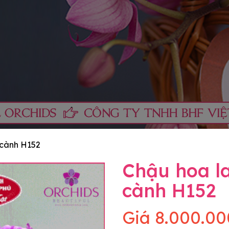
 cành H152
Chậu hoa la
cành H152
Giá
8.000.00