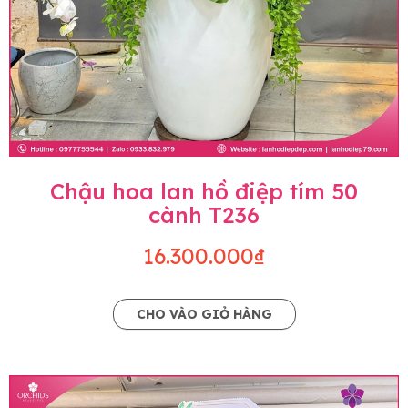
Chậu hoa lan hồ điệp tím 50
cành T236
16.300.000₫
CHO VÀO GIỎ HÀNG