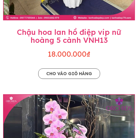
Chậu hoa lan hồ điệp vip nữ
hoàng 5 cành VNH13
18.000.000₫
CHO VÀO GIỎ HÀNG