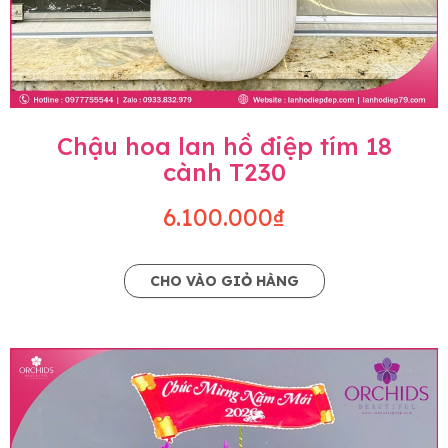
Chậu hoa lan hồ điệp tím 18
cành T230
6.100.000₫
CHO VÀO GIỎ HÀNG