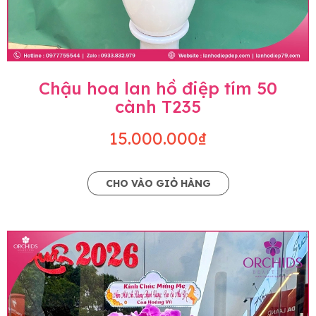
Chậu hoa lan hồ điệp tím 50
cành T235
15.000.000₫
CHO VÀO GIỎ HÀNG