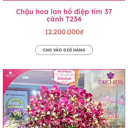
Chậu hoa lan hồ điệp tím 37
cành T234
12.200.000₫
CHO VÀO GIỎ HÀNG