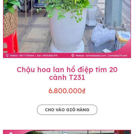
Chậu hoa lan hồ điệp tím 20
cành T231
6.800.000₫
CHO VÀO GIỎ HÀNG