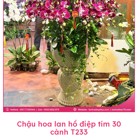
Chậu hoa lan hồ điệp tím 30
cành T233