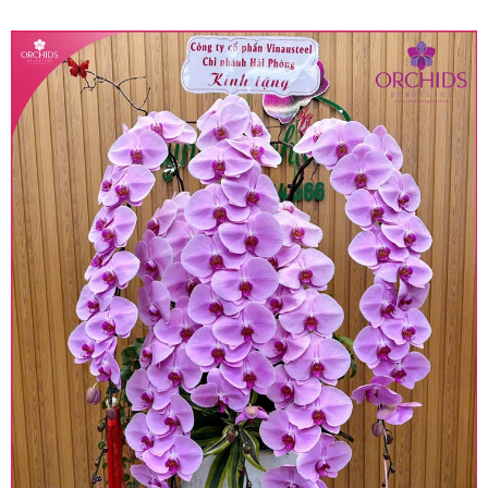
quy định hiện hành.
• Giá trên được miễn ship giao trong nội thành,
miễn phí in thiệp - banner theo yêu cầu khách
hàng.
• Beautiful Orchids liên kết với các cửa hàng
trên toàn quốc để phục vụ giao hoa tận nơi, mỗi
khu vực sẽ có mức giá khác nhau (tùy vào chi
phí mặt bằng, nguyên vật liệu,..) nên giá có thể sẽ
thay đổi so với giá niêm yết trên website. Khách
hàng ở Tỉnh thành khác vui lòng chủ động hỏi lại
giá trước khi đặt hàng, shop sẽ chủ động báo giá
chính xác khi có địa chỉ giao hàng cụ thể.