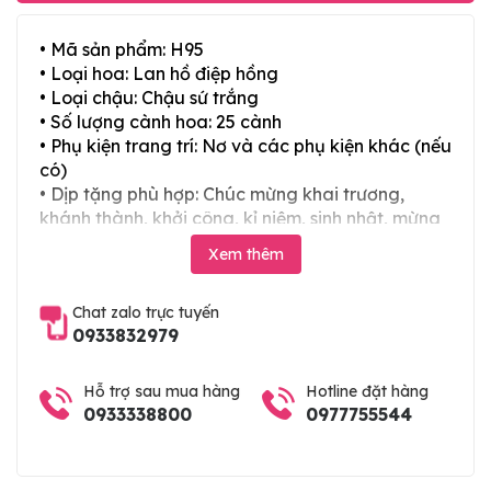
• Mã sản phẩm: H95
• Loại hoa: Lan hồ điệp hồng
• Loại chậu: Chậu sứ trắng
• Số lượng cành hoa: 25 cành
• Phụ kiện trang trí: Nơ và các phụ kiện khác (nếu
có)
• Dịp tặng phù hợp: Chúc mừng khai trương,
khánh thành, khởi công, kỉ niệm, sinh nhật, mừng
thọ, mừng cưới, tân gia và các ngày lễ tết trong
Xem thêm
năm
Chat zalo trực tuyến
0933832979
Hỗ trợ sau mua hàng
Hotline đặt hàng
0933338800
0977755544