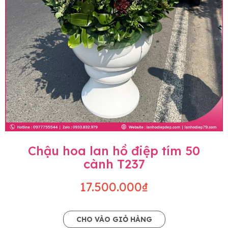
Chậu hoa lan hồ điệp tím 50
cành T237
17.500.000₫
CHO VÀO GIỎ HÀNG