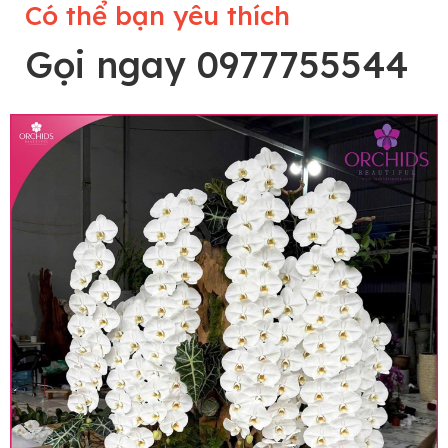
Có thể bạn yêu thích
Gọi ngay 0977755544
Lưu ý trước khi đặt hàng
• Về cây hoa: Một chậu hoa lan hồ điệp đẹp và
hoàn chỉnh sẽ được phối ghép từ nhiều cây hoa
và tạo dáng hoàn toàn thủ công nên có thể sẽ
khác nhau đôi chút giữa sản phẩm thực tế và