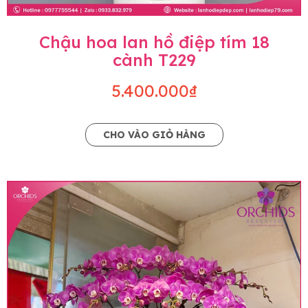
Chậu hoa lan hồ điệp tím 18
cành T229
5.400.000₫
CHO VÀO GIỎ HÀNG