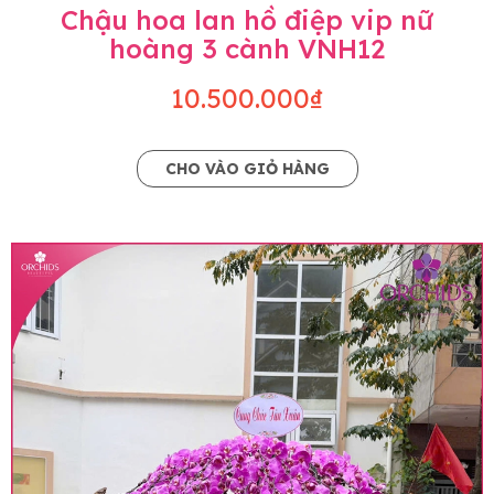
Chậu hoa lan hồ điệp vip nữ
hoàng 3 cành VNH12
10.500.000₫
CHO VÀO GIỎ HÀNG