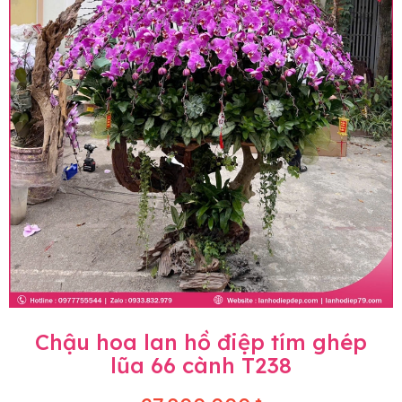
Chậu hoa lan hồ điệp tím ghép
lũa 66 cành T238