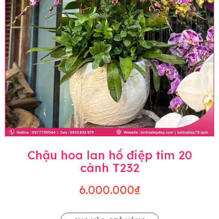
Chậu hoa lan hồ điệp tím 20
cành T232
6.000.000₫