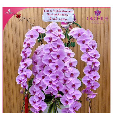
quy định hiện hành.
• Giá trên được miễn ship giao trong nội thành,
miễn phí in thiệp - banner theo yêu cầu khách
hàng.
• Beautiful Orchids liên kết với các cửa hàng
trên toàn quốc để phục vụ giao hoa tận nơi, mỗi
khu vực sẽ có mức giá khác nhau (tùy vào chi
phí mặt bằng, nguyên vật liệu,..) nên giá có thể sẽ
thay đổi so với giá niêm yết trên website. Khách
hàng ở Tỉnh thành khác vui lòng chủ động hỏi lại
giá trước khi đặt hàng, shop sẽ chủ động báo giá
chính xác khi có địa chỉ giao hàng cụ thể.