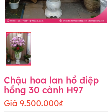
Chậu hoa lan hồ điệp
hồng 30 cành H97
Giá
9.500.000₫