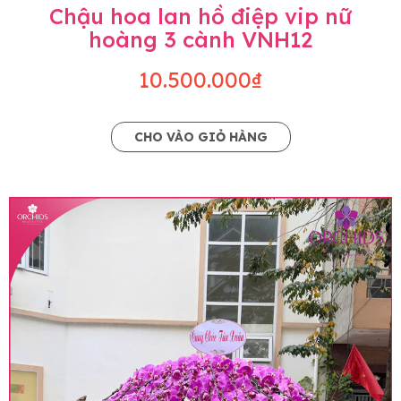
Chậu hoa lan hồ điệp vip nữ
hoàng 3 cành VNH12
10.500.000₫
CHO VÀO GIỎ HÀNG