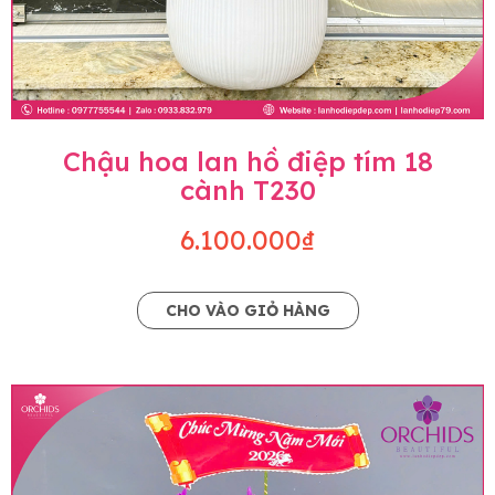
Chậu hoa lan hồ điệp tím 18
cành T230
6.100.000₫
CHO VÀO GIỎ HÀNG