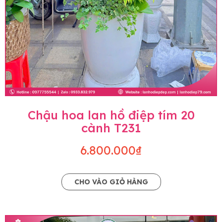
Chậu hoa lan hồ điệp tím 20
cành T231
6.800.000₫
CHO VÀO GIỎ HÀNG