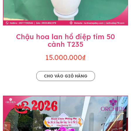
Chậu hoa lan hồ điệp tím 50
cành T235
15.000.000₫
CHO VÀO GIỎ HÀNG