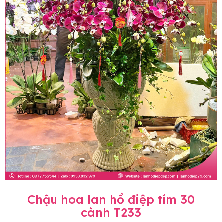
Chậu hoa lan hồ điệp tím 30
cành T233