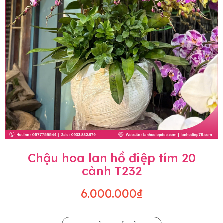
Chậu hoa lan hồ điệp tím 20
cành T232
6.000.000₫