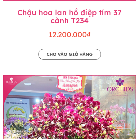
Chậu hoa lan hồ điệp tím 37
cành T234
12.200.000₫
CHO VÀO GIỎ HÀNG