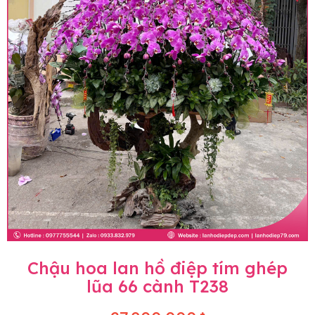
Chậu hoa lan hồ điệp tím ghép
lũa 66 cành T238