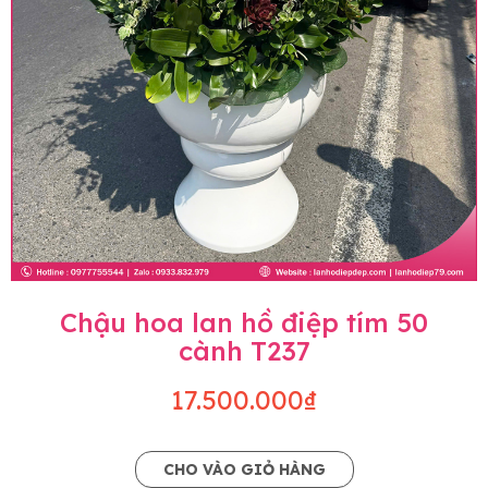
Chậu hoa lan hồ điệp tím 50
cành T237
17.500.000₫
CHO VÀO GIỎ HÀNG