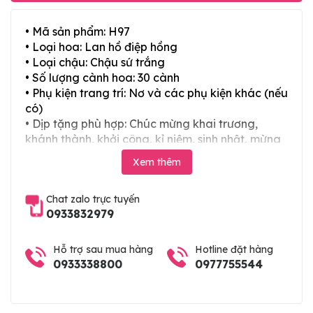
• Mã sản phẩm: H97
• Loại hoa: Lan hồ điệp hồng
• Loại chậu: Chậu sứ trắng
• Số lượng cành hoa: 30 cành
• Phụ kiện trang trí: Nơ và các phụ kiện khác (nếu
có)
• Dịp tặng phù hợp: Chúc mừng khai trương,
khánh thành, khởi công, kỉ niệm, sinh nhật, mừng
thọ, mừng cưới, tân gia và các ngày lễ tết trong
Xem thêm
năm
Chat zalo trực tuyến
0933832979
Hỗ trợ sau mua hàng
Hotline đặt hàng
0933338800
0977755544