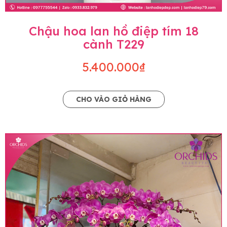
Chậu hoa lan hồ điệp tím 18
cành T229
5.400.000₫
CHO VÀO GIỎ HÀNG