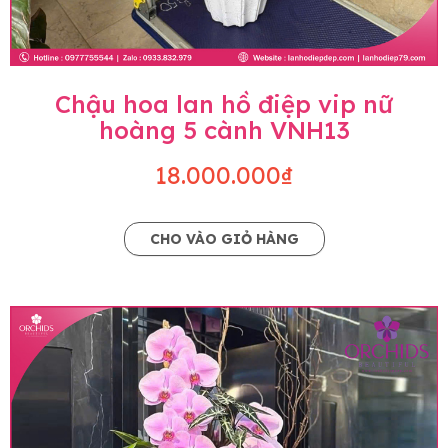
Chậu hoa lan hồ điệp vip nữ
hoàng 5 cành VNH13
18.000.000₫
CHO VÀO GIỎ HÀNG