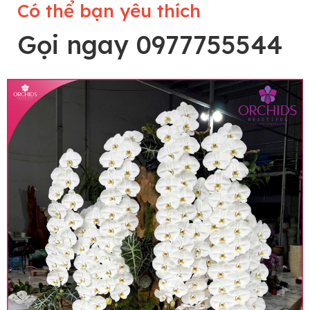
Có thể bạn yêu thích
Gọi ngay 0977755544
Lưu ý trước khi đặt hàng
• Về cây hoa: Một chậu hoa lan hồ điệp đẹp và
hoàn chỉnh sẽ được phối ghép từ nhiều cây hoa
và tạo dáng hoàn toàn thủ công nên có thể sẽ
khác nhau đôi chút giữa sản phẩm thực tế và