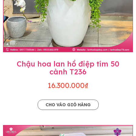
Chậu hoa lan hồ điệp tím 50
cành T236
16.300.000₫
CHO VÀO GIỎ HÀNG