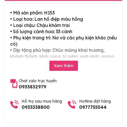
• Mã sản phẩm: H153
• Loại hoa: Lan hồ điệp màu hồng
• Loại chậu: Chậu khảm trai
• Số lượng cành hoa: 33 cành
• Phụ kiện trang trí: Nơ và các phụ kiện khác (nếu
có)
• Dịp tặng phù hợp: Chúc mừng khai trương,
khánh thành, khởi công, kỉ niệm, sinh nhật, mừng
thọ, mừng cưới, tân gia và các ngày lễ tết trong
Xem thêm
năm
Chat zalo trực tuyến
0933832979
Hỗ trợ sau mua hàng
Hotline đặt hàng
0933338800
0977755544