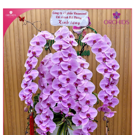
quy định hiện hành.
• Giá trên được miễn ship giao trong nội thành,
miễn phí in thiệp - banner theo yêu cầu khách
hàng.
• Beautiful Orchids liên kết với các cửa hàng
trên toàn quốc để phục vụ giao hoa tận nơi, mỗi
khu vực sẽ có mức giá khác nhau (tùy vào chi
phí mặt bằng, nguyên vật liệu,..) nên giá có thể sẽ
thay đổi so với giá niêm yết trên website. Khách
hàng ở Tỉnh thành khác vui lòng chủ động hỏi lại
giá trước khi đặt hàng, shop sẽ chủ động báo giá
chính xác khi có địa chỉ giao hàng cụ thể.