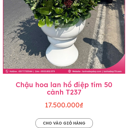
Chậu hoa lan hồ điệp tím 50
cành T237
17.500.000₫
CHO VÀO GIỎ HÀNG