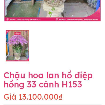
Chậu hoa lan hồ điệp
hồng 33 cành H153
Giá
13.100.000₫