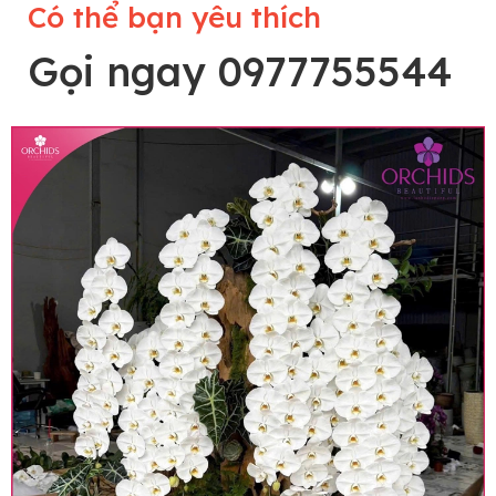
Có thể bạn yêu thích
Gọi ngay 0977755544
Lưu ý trước khi đặt hàng
• Về cây hoa: Một chậu hoa lan hồ điệp đẹp và
hoàn chỉnh sẽ được phối ghép từ nhiều cây hoa
và tạo dáng hoàn toàn thủ công nên có thể sẽ
khác nhau đôi chút giữa sản phẩm thực tế và