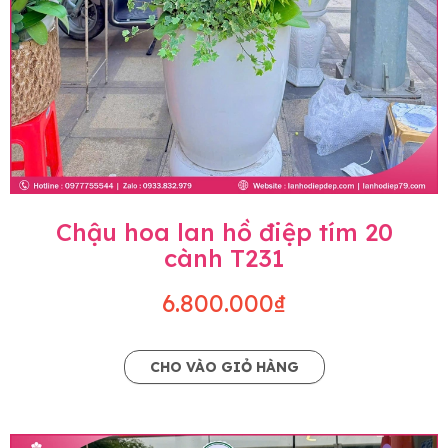
Chậu hoa lan hồ điệp tím 20
cành T231
6.800.000₫
CHO VÀO GIỎ HÀNG