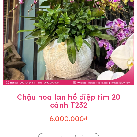
Chậu hoa lan hồ điệp tím 20
cành T232
6.000.000₫