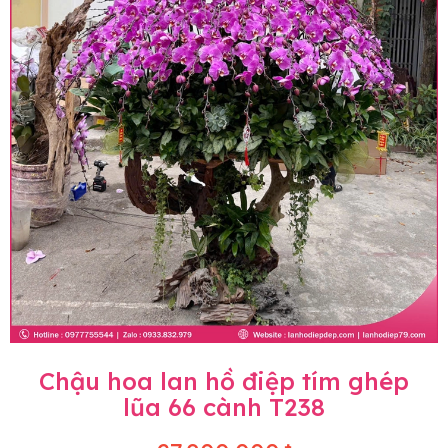
Chậu hoa lan hồ điệp tím ghép
lũa 66 cành T238