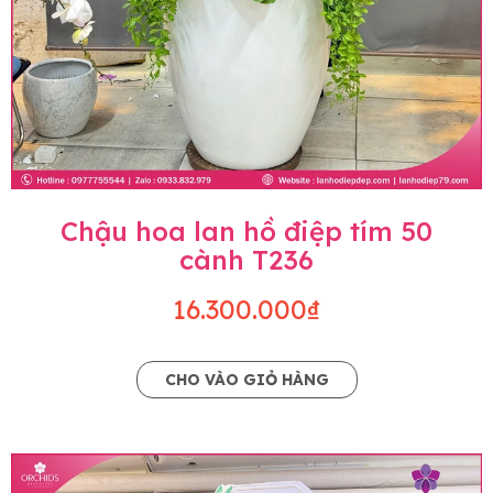
Chậu hoa lan hồ điệp tím 50
cành T236
16.300.000₫
CHO VÀO GIỎ HÀNG