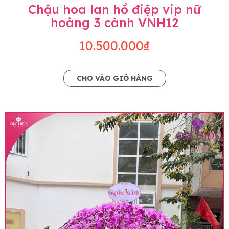
Chậu hoa lan hồ điệp vip nữ
hoàng 3 cành VNH12
10.500.000₫
CHO VÀO GIỎ HÀNG