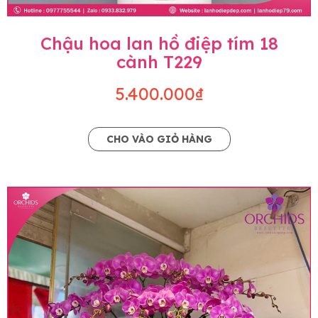
Chậu hoa lan hồ điệp tím 18
cành T229
5.400.000₫
CHO VÀO GIỎ HÀNG