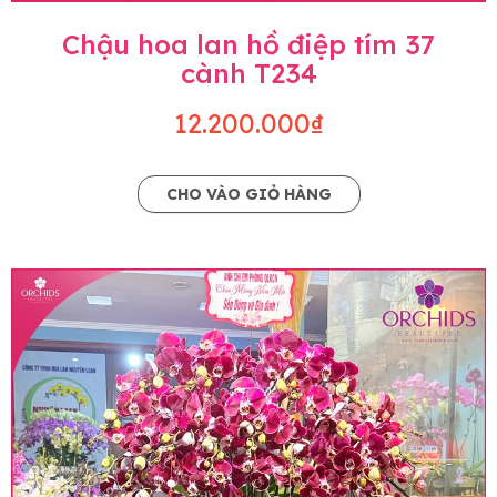
Chậu hoa lan hồ điệp tím 37
cành T234
12.200.000₫
CHO VÀO GIỎ HÀNG