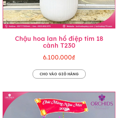
Chậu hoa lan hồ điệp tím 18
cành T230
6.100.000₫
CHO VÀO GIỎ HÀNG