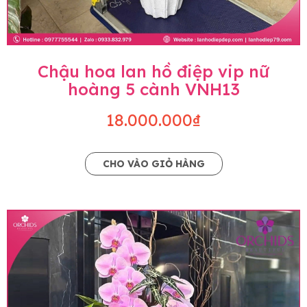
Chậu hoa lan hồ điệp vip nữ
hoàng 5 cành VNH13
18.000.000₫
CHO VÀO GIỎ HÀNG