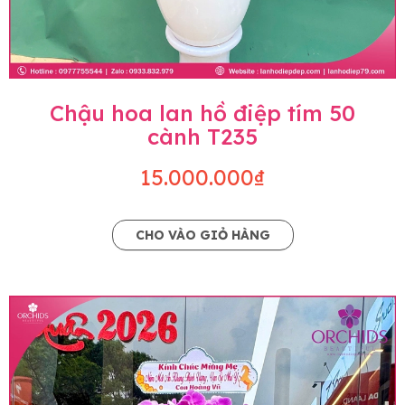
Chậu hoa lan hồ điệp tím 50
cành T235
15.000.000₫
CHO VÀO GIỎ HÀNG