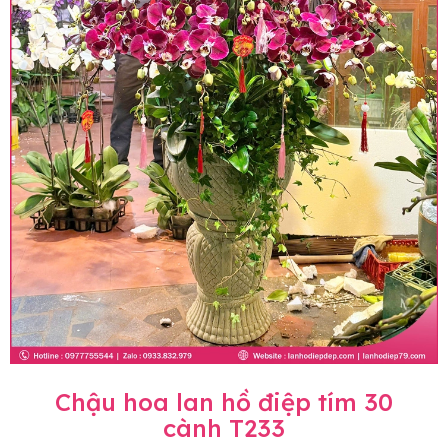
Chậu hoa lan hồ điệp tím 30
cành T233